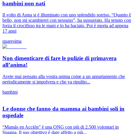
bambini non nati
Il volto di Anna si è illuminato con uno splendido sorriso. “Quanto è
bello, non mi scambierei con nessuno”, ha sussurrato. Ha tenuto con
forza il crocifisso tra le mani e lo ha baciato. Poi è morta ad appena
17 anni
quaresima
Non dimenticare di fare le pulizie di primavera
all’anima!
Avete mai pensato alla vostra anima come a un appartamento che
periodicamente si impolvera e che va ripulito...
bambini
Le donne che fanno da mamma ai bambini soli in
ospedale
“Mamás en Acción” è una ONG con più di 2.500 volontari in
Spagna. Il suo obiettivo è dare affetto a più...