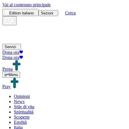
Vai al contenuto principale
Cerca
Edition
italiano
Sezioni
Servizi
Dona ora
Dona ora
Prega
Menu
Pray
Opinioni
News
Stile di vita
Spiritualità
Scoperte
Eredità
Italia