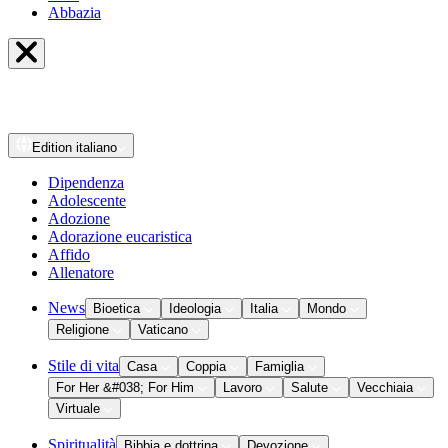
Abbazia
Edition
italiano
Dipendenza
Adolescente
Adozione
Adorazione eucaristica
Affido
Allenatore
News
Bioetica
Ideologia
Italia
Mondo
Religione
Vaticano
Stile di vita
Casa
Coppia
Famiglia
For Her &#038; For Him
Lavoro
Salute
Vecchiaia
Virtuale
Spiritualità
Bibbia e dottrina
Devozione