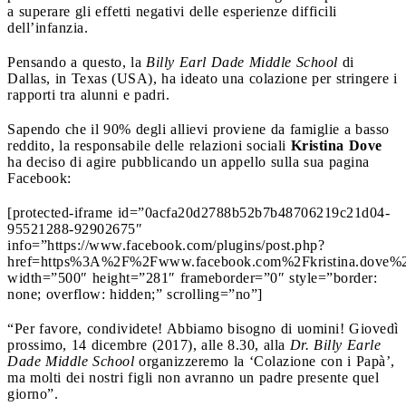
a superare gli effetti negativi delle esperienze difficili
dell’infanzia.
Pensando a questo, la
Billy Earl Dade Middle School
di
Dallas, in Texas (USA), ha ideato una colazione per stringere i
rapporti tra alunni e padri.
Sapendo che il 90% degli allievi proviene da famiglie a basso
reddito, la responsabile delle relazioni sociali
Kristina Dove
ha deciso di agire pubblicando un appello sulla sua pagina
Facebook:
[protected-iframe id=”0acfa20d2788b52b7b48706219c21d04-
95521288-92902675″
info=”https://www.facebook.com/plugins/post.php?
href=https%3A%2F%2Fwww.facebook.com%2Fkristina.dove%
width=”500″ height=”281″ frameborder=”0″ style=”border:
none; overflow: hidden;” scrolling=”no”]
“Per favore, condividete! Abbiamo bisogno di uomini! Giovedì
prossimo, 14 dicembre (2017), alle 8.30, alla
Dr. Billy Earle
Dade Middle School
organizzeremo la ‘Colazione con i Papà’,
ma molti dei nostri figli non avranno un padre presente quel
giorno”.