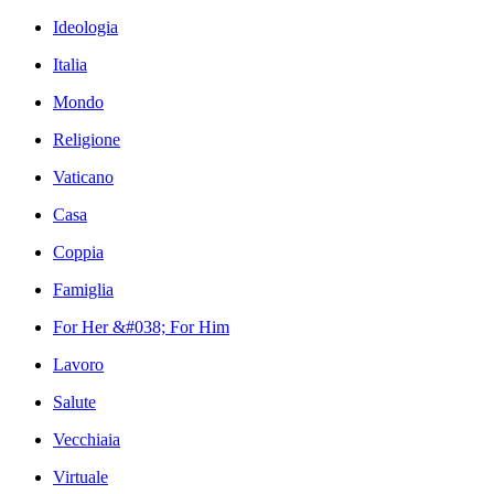
Ideologia
Italia
Mondo
Religione
Vaticano
Casa
Coppia
Famiglia
For Her &#038; For Him
Lavoro
Salute
Vecchiaia
Virtuale