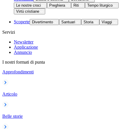
Le nostre croci
Preghiera
Riti
Tempo liturgico
Virtù cristiane
Scoperte
Divertimento
Santuari
Storia
Viaggi
Servizi
Newsletter
Applicazione
Annuncio
I nostri formati di punta
Approfondimenti
Articolo
Belle storie