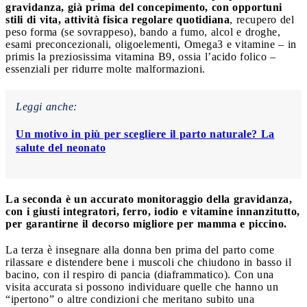
gravidanza, già prima del concepimento, con opportuni
stili di vita, attività fisica regolare quotidiana
, recupero del
peso forma (se sovrappeso), bando a fumo, alcol e droghe,
esami preconcezionali, oligoelementi, Omega3 e vitamine – in
primis la preziosissima vitamina B9, ossia l’acido folico –
essenziali per ridurre molte malformazioni.
Leggi anche:
Un motivo in più per scegliere il parto naturale? La
salute del neonato
La seconda è un accurato monitoraggio della gravidanza,
con i giusti integratori, ferro, iodio e vitamine innanzitutto,
per garantirne il decorso migliore per mamma e piccino.
La terza è insegnare alla donna ben prima del parto come
rilassare e distendere bene i muscoli che chiudono in basso il
bacino, con il respiro di pancia (diaframmatico). Con una
visita accurata si possono individuare quelle che hanno un
“ipertono” o altre condizioni che meritano subito una