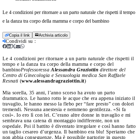
Le 4 condizioni per ritornare a un parto naturale che rispetti il tempo
e la danza tra corpo della mamma e corpo del bambino
Copia il link
Archivia articolo
Condividi su
:
Le 4 condizioni per ritornare a un parto naturale che rispetti il
tempo e la danza tra corpo della mamma e corpo del
bambino
Professoressa
Alessandra Graziottin
direttore del
Centro di Ginecologia e Sessuologia medica
San Raffaele
Resnati
(
www.alessandragraziottin.it
)
Mia sorella, 35 anni, l’anno scorso ha avuto un parto
drammatico. Le hanno rotto le acque che era appena iniziato il
travaglio, le hanno messo la flebo per “fare presto” con dolori
tremendi. Nessuna anestesia e nemmeno gentilezza. «Si fa
così». Io ero lì con lei. C’erano altre donne in travaglio e mi
sembrava una catena di montaggio indifferente, non un
ospedale. Poi il battito è diventato irregolare e così hanno fatto
un taglio cesareo d’urgenza. Il bambino era blu! Speriamo che
non abbia conseguenze. Ma è possibile partorire in questo