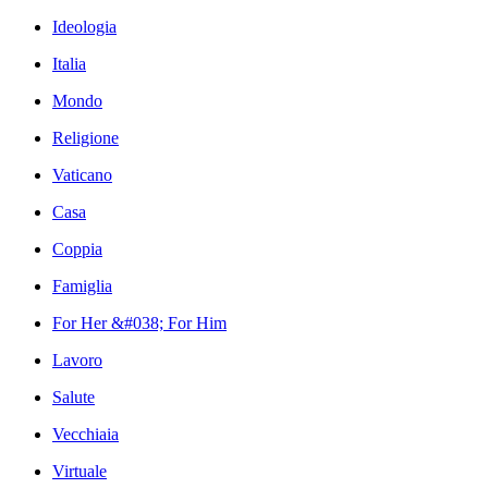
Ideologia
Italia
Mondo
Religione
Vaticano
Casa
Coppia
Famiglia
For Her &#038; For Him
Lavoro
Salute
Vecchiaia
Virtuale