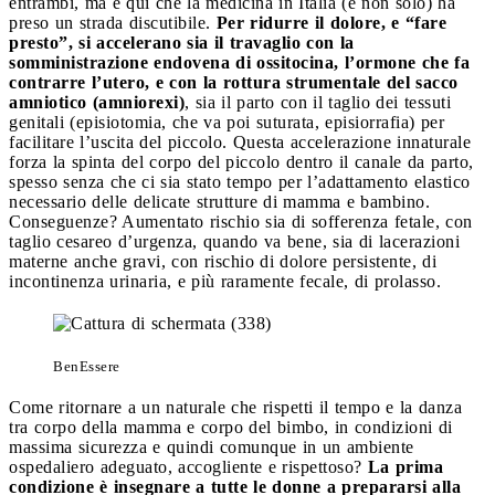
entrambi, ma è qui che la medicina in Italia (e non solo) ha
preso un strada discutibile.
Per ridurre il dolore, e “fare
presto”, si accelerano sia il travaglio con la
somministrazione endovena di ossitocina, l’ormone che fa
contrarre l’utero, e con la rottura strumentale del sacco
amniotico (amniorexi)
, sia il parto con il taglio dei tessuti
genitali (episiotomia, che va poi suturata, episiorrafia) per
facilitare l’uscita del piccolo. Questa accelerazione innaturale
forza la spinta del corpo del piccolo dentro il canale da parto,
spesso senza che ci sia stato tempo per l’adattamento elastico
necessario delle delicate strutture di mamma e bambino.
Conseguenze? Aumentato rischio sia di sofferenza fetale, con
taglio cesareo d’urgenza, quando va bene, sia di lacerazioni
materne anche gravi, con rischio di dolore persistente, di
incontinenza urinaria, e più raramente fecale, di prolasso.
BenEssere
Come ritornare a un naturale che rispetti il tempo e la danza
tra corpo della mamma e corpo del bimbo, in condizioni di
massima sicurezza e quindi comunque in un ambiente
ospedaliero adeguato, accogliente e rispettoso?
La prima
condizione è insegnare a tutte le donne a prepararsi alla