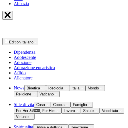
Abbazia
Edition
italiano
Dipendenza
Adolescente
Adozione
Adorazione eucaristica
Affido
Allenatore
News
Bioetica
Ideologia
Italia
Mondo
Religione
Vaticano
Stile di vita
Casa
Coppia
Famiglia
For Her &#038; For Him
Lavoro
Salute
Vecchiaia
Virtuale
Spiritualità
Bibbia e dottrina
Devozione