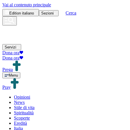
Vai al contenuto principale
Cerca
Edition
italiano
Sezioni
Servizi
Dona ora
Dona ora
Prega
Menu
Pray
Opinioni
News
Stile di vita
Spiritualità
Scoperte
Eredità
Italia