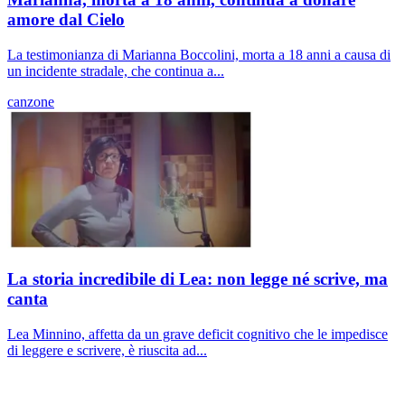
amore dal Cielo
La testimonianza di Marianna Boccolini, morta a 18 anni a causa di
un incidente stradale, che continua a...
canzone
La storia incredibile di Lea: non legge né scrive, ma
canta
Lea Minnino, affetta da un grave deficit cognitivo che le impedisce
di leggere e scrivere, è riuscita ad...