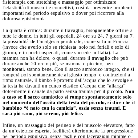
fisioterapia con stretching e massaggio per ottimizzare
l’elasticità di muscoli e connettivi, così da prevenire problemi
importanti nel periodo espulsivo o dover poi ricorrere alla
dolorosa episiotomia.
La quarta è critica: durante il travaglio, bisognerebbe offrire a
tutte le donne, in tutti gli ospedali, 24 ore su 24, 7 giorni su 7,
la possibilità dell’analgesia peridurale, come si fa in Francia
(invece che averlo solo su richiesta, solo nei feriali e solo di
giorno, e in pochi ospedali, come succede in Italia). La
mamma non ha dolore, o quasi, durante il travaglio che può
durare anche 20 ore o più, se mamma e piccino, ben
monitorati, stanno bene. Con il sacco amniotico integro, che si
romperà poi spontaneamente al giusto tempo, e contrazioni a
ritmo naturale, il bimbo è protetto dall’acqua che lo avvolge e
la testa ha davanti un cuneo elastico d’acqua che “allarga”
dolcemente il canale da parto senza trauma per il piccolo.
Non
a caso se il sacco amniotico si rompe spontaneamente solo
nel momento dell’uscita della testa del piccolo, si dice che il
bambino “è nato con la camicia”, ossia senza traumi. E
sarà più sano, più sereno, più felice.
Infine, un massaggio del perineo e del muscolo elevatore, fatto
da un’ostetrica esperta, faciliterà ulteriormente la progressione
nel periodo espulsivo, senza tagli e con lacerazioni minime o