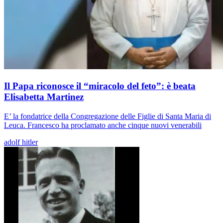
Il Papa riconosce il “miracolo del feto”: è beata
Elisabetta Martinez
E’ la fondatrice della Congregazione delle Figlie di Santa Maria di
Leuca. Francesco ha proclamato anche cinque nuovi venerabili
adolf hitler