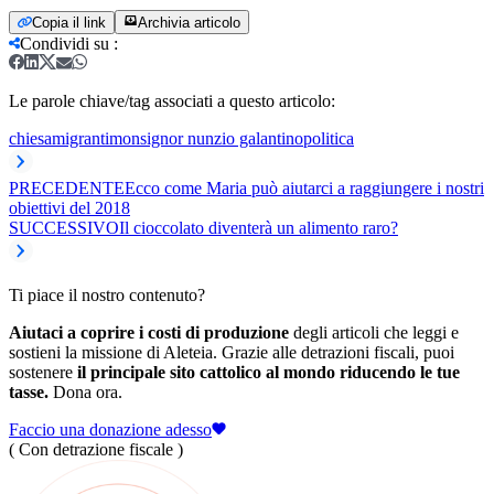
Copia il link
Archivia articolo
Condividi su
:
Le parole chiave/tag associati a questo articolo:
chiesa
migranti
monsignor nunzio galantino
politica
PRECEDENTE
Ecco come Maria può aiutarci a raggiungere i nostri
obiettivi del 2018
SUCCESSIVO
Il cioccolato diventerà un alimento raro?
Ti piace il nostro contenuto?
Aiutaci a coprire i costi di produzione
degli articoli che leggi e
sostieni la missione di Aleteia. Grazie alle detrazioni fiscali, puoi
sostenere
il principale sito cattolico al mondo riducendo le tue
tasse.
Dona ora.
Faccio una donazione adesso
( Con detrazione fiscale )