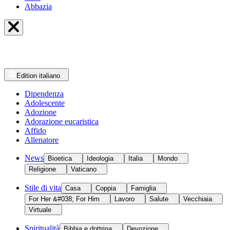
Abbazia
Edition
italiano
Dipendenza
Adolescente
Adozione
Adorazione eucaristica
Affido
Allenatore
News
Bioetica
Ideologia
Italia
Mondo
Religione
Vaticano
Stile di vita
Casa
Coppia
Famiglia
For Her &#038; For Him
Lavoro
Salute
Vecchiaia
Virtuale
Spiritualità
Bibbia e dottrina
Devozione