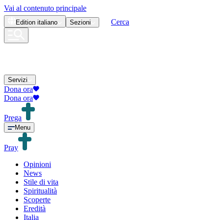
Vai al contenuto principale
Cerca
Edition
italiano
Sezioni
Servizi
Dona ora
Dona ora
Prega
Menu
Pray
Opinioni
News
Stile di vita
Spiritualità
Scoperte
Eredità
Italia