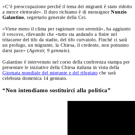
«C’è preoccupazione perché il tema dei migranti è stato ridotto
a merce elettorale». Il duro richiamo è di monsignor
Nunzio
Galantino
, segretario generale della Cei.
«Viene meno il clima per ragionare con serenità», ha aggiunto
il vescovo, rilevando che «tutto sta andando a finire nel
tritacarne del tifo da stadio, del tifo curvaiolo. Finché ci sarà
un profugo, un migrante, la Chiesa, il credente, non potranno
darsi pace» (
Agensir, 9 gennaio
).
Galantino è intervenuto nel corso della conferenza stampa per
presentare le iniziative della Chiesa italiana in vista della
Giornata mondiale del migrante e del rifugiato
che sarà
celebrata domenica 14 gennaio.
“Non intendiamo sostituirci alla politica”