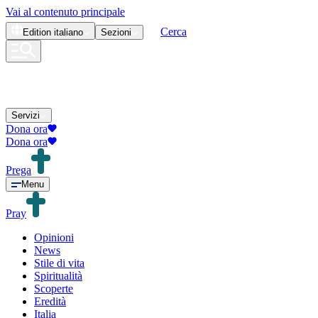
Vai al contenuto principale
Cerca
Edition
italiano
Sezioni
Servizi
Dona ora
Dona ora
Prega
Menu
Pray
Opinioni
News
Stile di vita
Spiritualità
Scoperte
Eredità
Italia