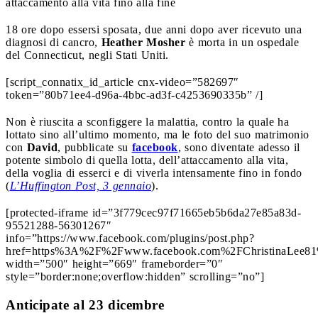
attaccamento alla vita fino alla fine
18 ore dopo essersi sposata, due anni dopo aver ricevuto una
diagnosi di cancro,
Heather Mosher
è morta in un ospedale
del Connecticut, negli Stati Uniti.
[script_connatix_id_article cnx-video=”582697″
token=”80b71ee4-d96a-4bbc-ad3f-c4253690335b” /]
Non è riuscita a sconfiggere la malattia, contro la quale ha
lottato sino all’ultimo momento, ma le foto del suo matrimonio
con
David
, pubblicate su
facebook
, sono diventate adesso il
potente simbolo di quella lotta, dell’attaccamento alla vita,
della voglia di esserci e di viverla intensamente fino in fondo
(
L’Huffington Post, 3 gennaio
).
[protected-iframe id=”3f779cec97f71665eb5b6da27e85a83d-
95521288-56301267″
info=”https://www.facebook.com/plugins/post.php?
href=https%3A%2F%2Fwww.facebook.com%2FChristinaLee8
width=”500″ height=”669″ frameborder=”0″
style=”border:none;overflow:hidden” scrolling=”no”]
Anticipate al 23 dicembre