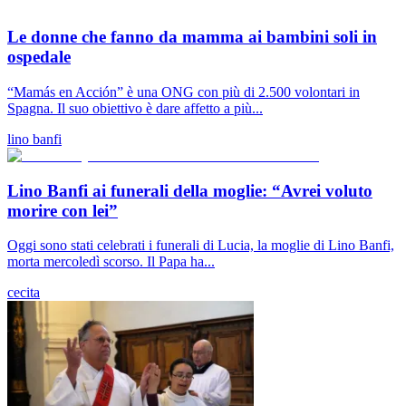
Le donne che fanno da mamma ai bambini soli in
ospedale
“Mamás en Acción” è una ONG con più di 2.500 volontari in
Spagna. Il suo obiettivo è dare affetto a più...
lino banfi
Lino Banfi ai funerali della moglie: “Avrei voluto
morire con lei”
Oggi sono stati celebrati i funerali di Lucia, la moglie di Lino Banfi,
morta mercoledì scorso. Il Papa ha...
cecita