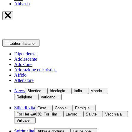
Abbazia
Edition
italiano
Dipendenza
Adolescente
Adozione
Adorazione eucaristica
Affido
Allenatore
News
Bioetica
Ideologia
Italia
Mondo
Religione
Vaticano
Stile di vita
Casa
Coppia
Famiglia
For Her &#038; For Him
Lavoro
Salute
Vecchiaia
Virtuale
Spiritualità
Bibbia e dottrina
Devozione