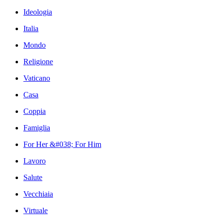
Ideologia
Italia
Mondo
Religione
Vaticano
Casa
Coppia
Famiglia
For Her &#038; For Him
Lavoro
Salute
Vecchiaia
Virtuale