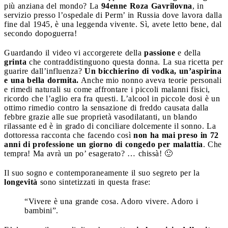
più anziana del mondo? La
94enne Roza Gavrilovna
, in
servizio presso l’ospedale di Perm’ in Russia dove lavora dalla
fine dal 1945, è una leggenda vivente. Sì, avete letto bene, dal
secondo dopoguerra!
Guardando il video vi accorgerete della
passione
e della
grinta
che contraddistinguono questa donna. La sua ricetta per
guarire dall’influenza?
Un bicchierino di vodka, un’aspirina
e una bella dormita.
Anche mio nonno aveva teorie personali
e rimedi naturali su come affrontare i piccoli malanni fisici,
ricordo che l’aglio era fra questi. L’alcool in piccole dosi è un
ottimo rimedio contro la sensazione di freddo causata dalla
febbre grazie alle sue proprietà vasodilatanti, un blando
rilassante ed è in grado di conciliare dolcemente il sonno. La
dottoressa racconta che facendo così
non ha mai preso in 72
anni di professione un giorno di congedo per malattia
. Che
tempra! Ma avrà un po’ esagerato? … chissà! 🙂
Il suo sogno e contemporaneamente il suo segreto per la
longevità
sono sintetizzati in questa frase:
“Vivere è una grande cosa. Adoro vivere. Adoro i
bambini”.