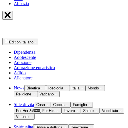
Abbazia
Edition
italiano
Dipendenza
Adolescente
Adozione
Adorazione eucaristica
Affido
Allenatore
News
Bioetica
Ideologia
Italia
Mondo
Religione
Vaticano
Stile di vita
Casa
Coppia
Famiglia
For Her &#038; For Him
Lavoro
Salute
Vecchiaia
Virtuale
Spiritualità
Bibbia e dottrina
Devozione