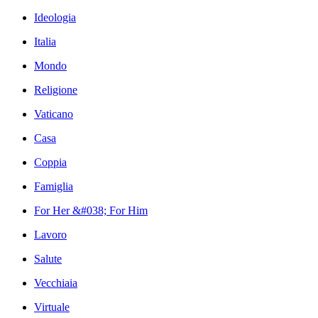
Ideologia
Italia
Mondo
Religione
Vaticano
Casa
Coppia
Famiglia
For Her &#038; For Him
Lavoro
Salute
Vecchiaia
Virtuale