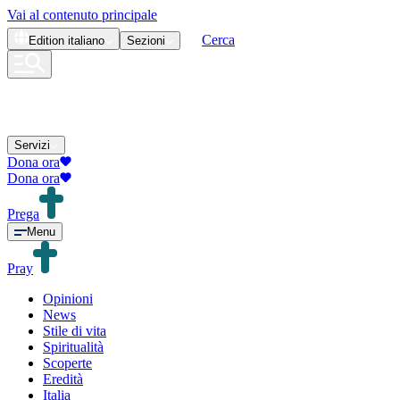
Vai al contenuto principale
Cerca
Edition
italiano
Sezioni
Servizi
Dona ora
Dona ora
Prega
Menu
Pray
Opinioni
News
Stile di vita
Spiritualità
Scoperte
Eredità
Italia