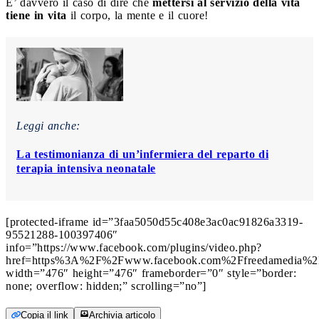
E’ davvero il caso di dire che
mettersi al servizio della vita
tiene in vita
il corpo, la mente e il cuore!
Leggi anche:
La testimonianza di un’infermiera del reparto di
terapia intensiva neonatale
[protected-iframe id=”3faa5050d55c408e3ac0ac91826a3319-
95521288-100397406″
info=”https://www.facebook.com/plugins/video.php?
href=https%3A%2F%2Fwww.facebook.com%2Ffreedamedia%2
width=”476″ height=”476″ frameborder=”0″ style=”border:
none; overflow: hidden;” scrolling=”no”]
Copia il link
Archivia articolo