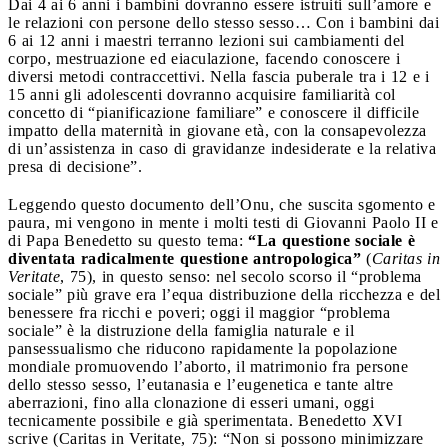
Dai 4 ai 6 anni i bambini dovranno essere istruiti sull’amore e
le relazioni con persone dello stesso sesso… Con i bambini dai
6 ai 12 anni i maestri terranno lezioni sui cambiamenti del
corpo, mestruazione ed eiaculazione, facendo conoscere i
diversi metodi contraccettivi. Nella fascia puberale tra i 12 e i
15 anni gli adolescenti dovranno acquisire familiarità col
concetto di “pianificazione familiare” e conoscere il difficile
impatto della maternità in giovane età, con la consapevolezza
di un’assistenza in caso di gravidanze indesiderate e la relativa
presa di decisione”.
Leggendo questo documento dell’Onu, che suscita sgomento e
paura, mi vengono in mente i molti testi di Giovanni Paolo II e
di Papa Benedetto su questo tema:
“La questione sociale è
diventata radicalmente questione antropologica”
(
Caritas in
Veritate
, 75), in questo senso: nel secolo scorso il “problema
sociale” più grave era l’equa distribuzione della ricchezza e del
benessere fra ricchi e poveri; oggi il maggior “problema
sociale” è la distruzione della famiglia naturale e il
pansessualismo che riducono rapidamente la popolazione
mondiale promuovendo l’aborto, il matrimonio fra persone
dello stesso sesso, l’eutanasia e l’eugenetica e tante altre
aberrazioni, fino alla clonazione di esseri umani, oggi
tecnicamente possibile e già sperimentata. Benedetto XVI
scrive (Caritas in Veritate, 75): “Non si possono minimizzare