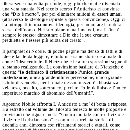
liberarsene una volta per tutte, oggi più che mai è diventata
una vera smania. Nel secolo scorso l’Anticristo ci convinse
che “Dio è morto”, per poi eliminare milioni di esseri umani
(attraverso le ideologie ispirate a questa convinzione). Oggi ci
ha intruppati in una nuova ideologia, per annullare la natura
stessa dell’uomo. Nel suo piano muta i metodi, ma il fine è
sempre lo stesso: dimostrare a Dio che la sua creatura
prediletta è l’essere più idiota del creato”.
Il pamphlet di Nobile, di poche pagine ma denso di fatti e di
idee e facile da leggere, è tutto un esame storico e attuale di
come l’idea centrale di Nietzsche e le altre espressioni seguenti
si stanno realizzando. La convinzione basilare di Nietzsche è
questa: “
Io definisco il cristianesimo l’unica grande
maledizione
, unica grande intima perversione, unico grande
istinto di vendetta, per il quale nessun mezzo è abbastanza
velenoso, occulto, sotterraneo, piccino. Io lo definisco: l’unico
imperituro marchio di abominio dell’umanità”.
Agostino Nobile affronta L’Anticristo a mo’ di botta e risposta.
Ha estratto dal volume del filosofo tedesco le molte proposte e
previsioni che riguardano la “Guerra mortale contro il vizio e
il vizio è il cristianesimo” e con una carrellata storica di
duemila anni dimostra con riferimenti storici e attuali, come