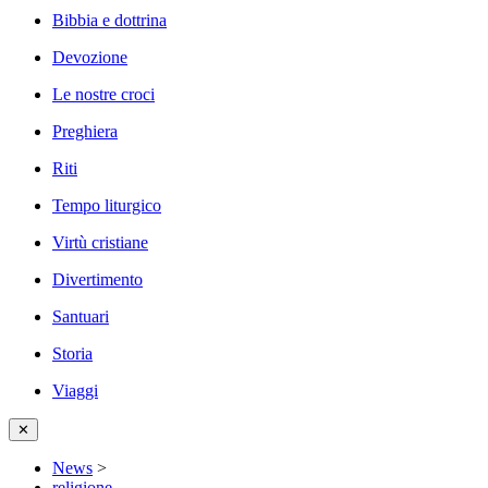
Bibbia e dottrina
Devozione
Le nostre croci
Preghiera
Riti
Tempo liturgico
Virtù cristiane
Divertimento
Santuari
Storia
Viaggi
✕
News
>
religione