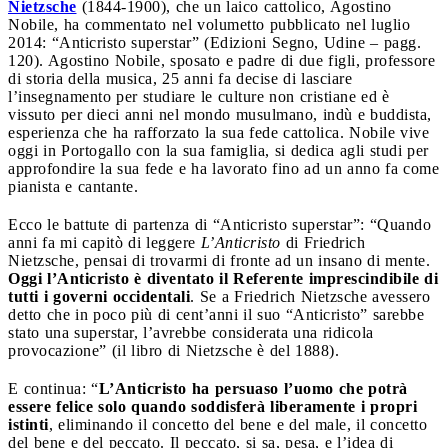
Nietzsche
(1844-1900), che un laico cattolico, Agostino
Nobile, ha commentato nel volumetto pubblicato nel luglio
2014: “Anticristo superstar” (Edizioni Segno, Udine – pagg.
120). Agostino Nobile, sposato e padre di due figli, professore
di storia della musica, 25 anni fa decise di lasciare
l’insegnamento per studiare le culture non cristiane ed è
vissuto per dieci anni nel mondo musulmano, indù e buddista,
esperienza che ha rafforzato la sua fede cattolica. Nobile vive
oggi in Portogallo con la sua famiglia, si dedica agli studi per
approfondire la sua fede e ha lavorato fino ad un anno fa come
pianista e cantante.
Ecco le battute di partenza di “Anticristo superstar”: “Quando
anni fa mi capitò di leggere
L’Anticristo
di Friedrich
Nietzsche, pensai di trovarmi di fronte ad un insano di mente.
Oggi l’Anticristo è diventato il Referente imprescindibile di
tutti i governi occidentali
. Se a Friedrich Nietzsche avessero
detto che in poco più di cent’anni il suo “Anticristo” sarebbe
stato una superstar, l’avrebbe considerata una ridicola
provocazione” (il libro di Nietzsche è del 1888).
E continua: “
L’Anticristo ha persuaso l’uomo che potrà
essere felice solo quando soddisferà liberamente i propri
istinti
, eliminando il concetto del bene e del male, il concetto
del bene e del peccato. Il peccato, si sa, pesa, e l’idea di