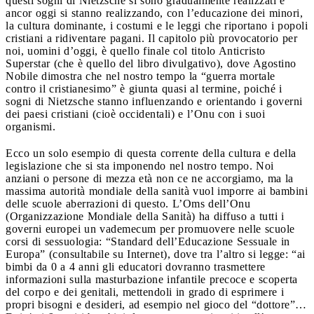
questi sogni di Nietzsche si sono gradualmente realizzati e
ancor oggi si stanno realizzando, con l’educazione dei minori,
la cultura dominante, i costumi e le leggi che riportano i popoli
cristiani a ridiventare pagani. Il capitolo più provocatorio per
noi, uomini d’oggi, è quello finale col titolo Anticristo
Superstar (che è quello del libro divulgativo), dove Agostino
Nobile dimostra che nel nostro tempo la “guerra mortale
contro il cristianesimo” è giunta quasi al termine, poiché i
sogni di Nietzsche stanno influenzando e orientando i governi
dei paesi cristiani (cioè occidentali) e l’Onu con i suoi
organismi.
Ecco un solo esempio di questa corrente della cultura e della
legislazione che si sta imponendo nel nostro tempo. Noi
anziani o persone di mezza età non ce ne accorgiamo, ma la
massima autorità mondiale della sanità vuol imporre ai bambini
delle scuole aberrazioni di questo. L’Oms dell’Onu
(Organizzazione Mondiale della Sanità) ha diffuso a tutti i
governi europei un vademecum per promuovere nelle scuole
corsi di sessuologia: “Standard dell’Educazione Sessuale in
Europa” (consultabile su Internet), dove tra l’altro si legge: “ai
bimbi da 0 a 4 anni gli educatori dovranno trasmettere
informazioni sulla masturbazione infantile precoce e scoperta
del corpo e dei genitali, mettendoli in grado di esprimere i
propri bisogni e desideri, ad esempio nel gioco del “dottore”…