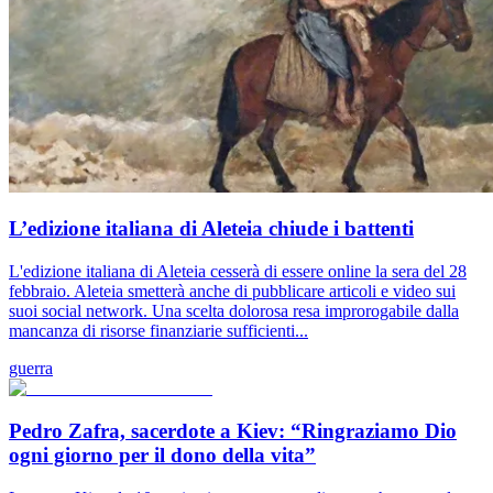
L’edizione italiana di Aleteia chiude i battenti
L'edizione italiana di Aleteia cesserà di essere online la sera del 28
febbraio. Aleteia smetterà anche di pubblicare articoli e video sui
suoi social network. Una scelta dolorosa resa improrogabile dalla
mancanza di risorse finanziarie sufficienti...
guerra
Pedro Zafra, sacerdote a Kiev: “Ringraziamo Dio
ogni giorno per il dono della vita”