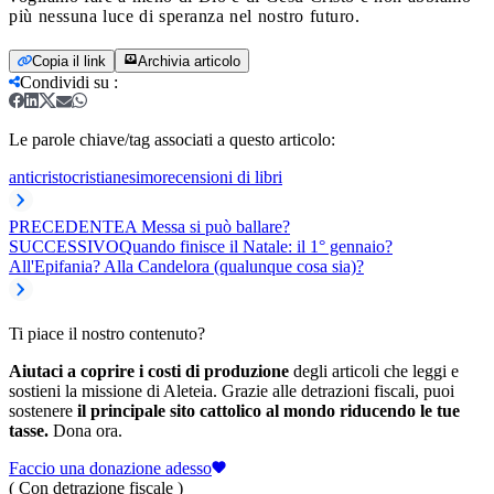
più nessuna luce di speranza nel nostro futuro.
Copia il link
Archivia articolo
Condividi su
:
Le parole chiave/tag associati a questo articolo:
anticristo
cristianesimo
recensioni di libri
PRECEDENTE
A Messa si può ballare?
SUCCESSIVO
Quando finisce il Natale: il 1° gennaio?
All'Epifania? Alla Candelora (qualunque cosa sia)?
Ti piace il nostro contenuto?
Aiutaci a coprire i costi di produzione
degli articoli che leggi e
sostieni la missione di Aleteia. Grazie alle detrazioni fiscali, puoi
sostenere
il principale sito cattolico al mondo riducendo le tue
tasse.
Dona ora.
Faccio una donazione adesso
( Con detrazione fiscale )