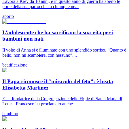
Lavora a Kiev da 10 anni, e in questo anno di guerra ha aperto le
porte della sua parrocchia a chiunque ne...
aborto
L’adolescente che ha sacrificato la sua vita per i
bambini non nati
Il volto di Anna si è illuminato con uno splendido sorriso. “Quanto è
bello, non mi scambierei con nessuno”,...
beatificazione
Il Papa riconosce il “miracolo del feto”: è beata
Elisabetta Martinez
E’ la fondatrice della Congregazione delle Figlie di Santa Maria di
Leuca. Francesco ha proclamato anche...
bambino