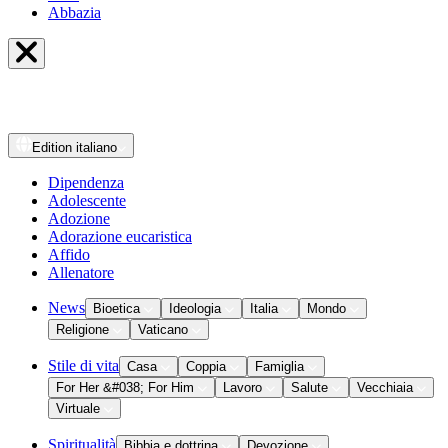
Abbazia
Edition
italiano
Dipendenza
Adolescente
Adozione
Adorazione eucaristica
Affido
Allenatore
News
Bioetica
Ideologia
Italia
Mondo
Religione
Vaticano
Stile di vita
Casa
Coppia
Famiglia
For Her &#038; For Him
Lavoro
Salute
Vecchiaia
Virtuale
Spiritualità
Bibbia e dottrina
Devozione