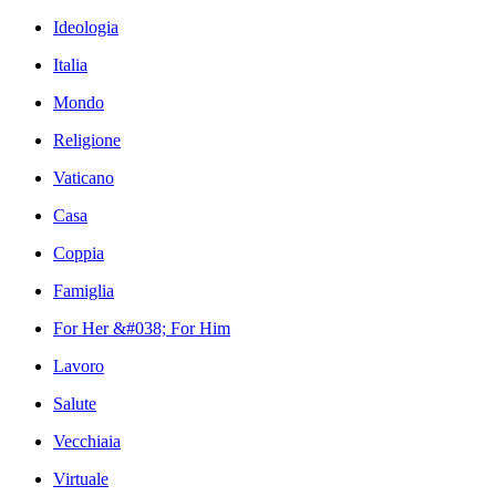
Ideologia
Italia
Mondo
Religione
Vaticano
Casa
Coppia
Famiglia
For Her &#038; For Him
Lavoro
Salute
Vecchiaia
Virtuale