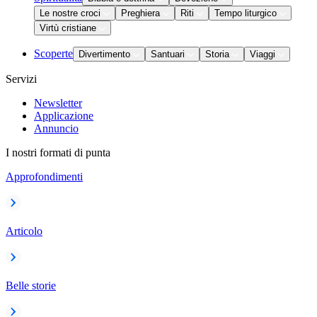
Le nostre croci
Preghiera
Riti
Tempo liturgico
Virtù cristiane
Scoperte
Divertimento
Santuari
Storia
Viaggi
Servizi
Newsletter
Applicazione
Annuncio
I nostri formati di punta
Approfondimenti
Articolo
Belle storie