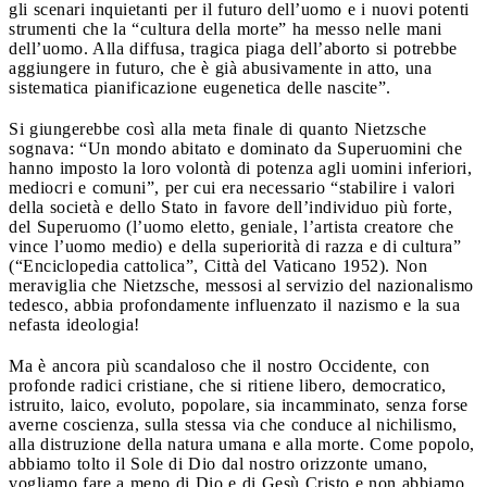
gli scenari inquietanti per il futuro dell’uomo e i nuovi potenti
strumenti che la “cultura della morte” ha messo nelle mani
dell’uomo. Alla diffusa, tragica piaga dell’aborto si potrebbe
aggiungere in futuro, che è già abusivamente in atto, una
sistematica pianificazione eugenetica delle nascite”.
Si giungerebbe così alla meta finale di quanto Nietzsche
sognava: “Un mondo abitato e dominato da Superuomini che
hanno imposto la loro volontà di potenza agli uomini inferiori,
mediocri e comuni”, per cui era necessario “stabilire i valori
della società e dello Stato in favore dell’individuo più forte,
del Superuomo (l’uomo eletto, geniale, l’artista creatore che
vince l’uomo medio) e della superiorità di razza e di cultura”
(“Enciclopedia cattolica”, Città del Vaticano 1952). Non
meraviglia che Nietzsche, messosi al servizio del nazionalismo
tedesco, abbia profondamente influenzato il nazismo e la sua
nefasta ideologia!
Ma è ancora più scandaloso che il nostro Occidente, con
profonde radici cristiane, che si ritiene libero, democratico,
istruito, laico, evoluto, popolare, sia incamminato, senza forse
averne coscienza, sulla stessa via che conduce al nichilismo,
alla distruzione della natura umana e alla morte. Come popolo,
abbiamo tolto il Sole di Dio dal nostro orizzonte umano,
vogliamo fare a meno di Dio e di Gesù Cristo e non abbiamo