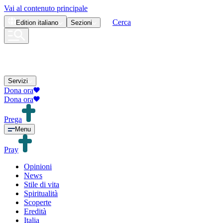
Vai al contenuto principale
Cerca
Edition
italiano
Sezioni
Servizi
Dona ora
Dona ora
Prega
Menu
Pray
Opinioni
News
Stile di vita
Spiritualità
Scoperte
Eredità
Italia