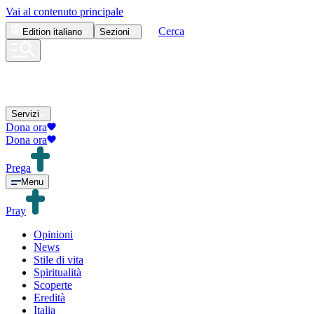
Vai al contenuto principale
Cerca
Edition
italiano
Sezioni
Servizi
Dona ora
Dona ora
Prega
Menu
Pray
Opinioni
News
Stile di vita
Spiritualità
Scoperte
Eredità
Italia