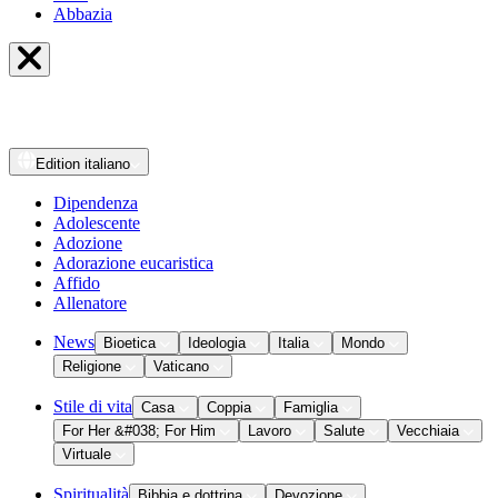
Abbazia
Edition
italiano
Dipendenza
Adolescente
Adozione
Adorazione eucaristica
Affido
Allenatore
News
Bioetica
Ideologia
Italia
Mondo
Religione
Vaticano
Stile di vita
Casa
Coppia
Famiglia
For Her &#038; For Him
Lavoro
Salute
Vecchiaia
Virtuale
Spiritualità
Bibbia e dottrina
Devozione