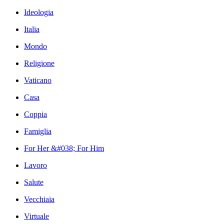
Ideologia
Italia
Mondo
Religione
Vaticano
Casa
Coppia
Famiglia
For Her &#038; For Him
Lavoro
Salute
Vecchiaia
Virtuale