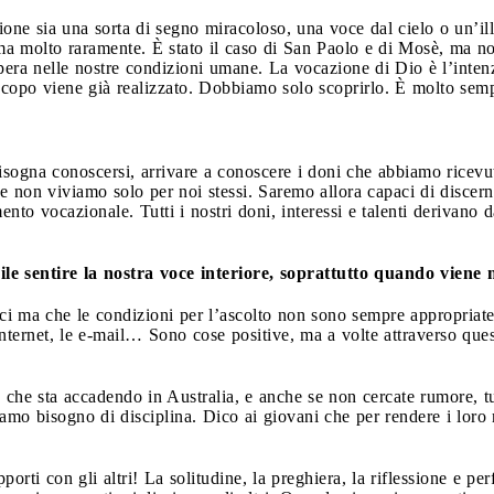
ne sia una sorta di segno miracoloso, una voce dal cielo o un’il
a molto raramente. È stato il caso di San Paolo e di Mosè, ma no
era nelle nostre condizioni umane. La vocazione di Dio è l’inten
copo viene già realizzato. Dobbiamo solo scoprirlo. È molto sempl
ogna conoscersi, arrivare a conoscere i doni che abbiamo ricevuto,
che non viviamo solo per noi stessi. Saremo allora capaci di discer
imento vocazionale. Tutti i nostri doni, interessi e talenti derivano
le sentire la nostra voce interiore, soprattutto quando viene 
i ma che le condizioni per l’ascolto non sono sempre appropriate, 
Internet, le e-mail… Sono cose positive, ma a volte attraverso quest
iò che sta accadendo
in Australia, e anche se non cercate rumore, t
o bisogno di disciplina. Dico ai giovani che per rendere i loro rap
porti con gli altri! La solitudine, la preghiera, la riflessione e pe