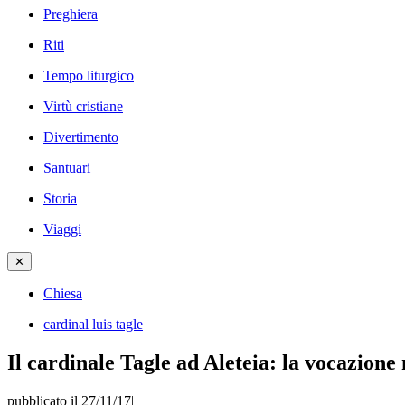
Preghiera
Riti
Tempo liturgico
Virtù cristiane
Divertimento
Santuari
Storia
Viaggi
✕
Chiesa
cardinal luis tagle
Il cardinale Tagle ad Aleteia: la vocazione
pubblicato il 27/11/17
|