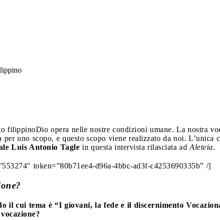
ilippino
o filippino
Dio opera nelle nostre condizioni umane. La nostra voc
a per uno scopo, e questo scopo viene realizzato da noi. L’unica 
ale Luis Antonio Tagle
in questa intervista rilasciata ad
Aleteia
.
eo=”553274″ token=”80b71ee4-d96a-4bbc-ad3f-c4253690335b” /]
ione?
odo
il cui tema è “I giovani, la fede e il discernimento Vocazio
 vocazione?