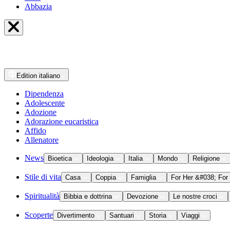
Abbazia
Edition
italiano
Dipendenza
Adolescente
Adozione
Adorazione eucaristica
Affido
Allenatore
News
Bioetica
Ideologia
Italia
Mondo
Religione
Stile di vita
Casa
Coppia
Famiglia
For Her &#038; For
Spiritualità
Bibbia e dottrina
Devozione
Le nostre croci
Scoperte
Divertimento
Santuari
Storia
Viaggi