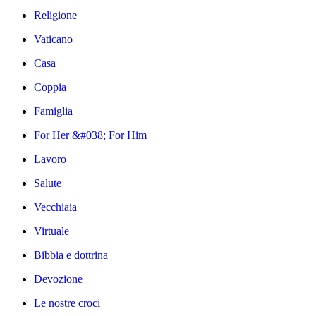
Religione
Vaticano
Casa
Coppia
Famiglia
For Her &#038; For Him
Lavoro
Salute
Vecchiaia
Virtuale
Bibbia e dottrina
Devozione
Le nostre croci