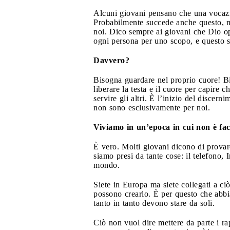
Alcuni giovani pensano che una vocazio
Probabilmente succede anche questo, m
noi. Dico sempre ai giovani che Dio op
ogni persona per uno scopo, e questo s
Davvero?
Bisogna guardare nel proprio cuore! Bis
liberare la testa e il cuore per capire 
servire gli altri. È l’inizio del discern
non sono esclusivamente per noi.
Viviamo in un’epoca in cui non è faci
È vero. Molti giovani dicono di provarc
siamo presi da tante cose: il telefono, 
mondo.
Siete in Europa ma siete collegati a c
possono crearlo. È per questo che abbiam
tanto in tanto devono stare da soli.
Ciò non vuol dire mettere da parte i rap