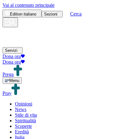
Vai al contenuto principale
Cerca
Edition
italiano
Sezioni
Servizi
Dona ora
Dona ora
Prega
Menu
Pray
Opinioni
News
Stile di vita
Spiritualità
Scoperte
Eredità
Italia