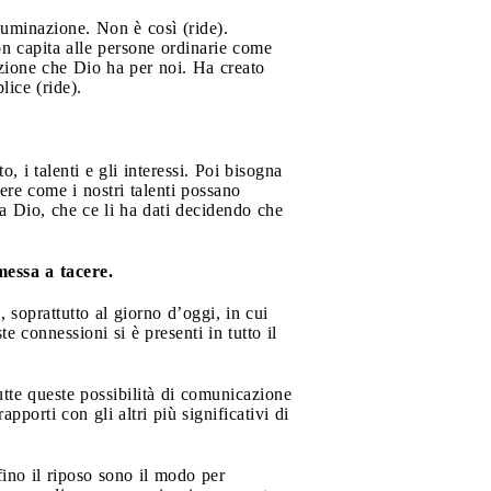
luminazione. Non è così (ride).
n capita alle persone ordinarie come
zione che Dio ha per noi. Ha creato
ice (ride).
 i talenti e gli interessi. Poi bisogna
nere come i nostri talenti possano
 da Dio, che ce li ha dati decidendo che
messa a tacere.
soprattutto al giorno d’oggi, in cui
e connessioni si è presenti in tutto il
utte queste possibilità di comunicazione
porti con gli altri più significativi di
rfino il riposo sono il modo per