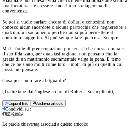
Biasimare una chiesa avida che richiede una donazione sembra
una forzatura – e a essere sinceri uno stratagemma di
convenienza.
Se poi si vuole parlare ancora di dollari e centesimi, non
conosco alcun sacerdote o alcuna parrocchia che negherebbe a
qualcuno un sacramento perché non si può permettere il
contributo suggerito. Si può sempre fare qualcosa. Sempre.
Ma la fonte di preoccupazione più seria è che questa donna e
il suo fidanzato, per qualsiasi ragione, non pensano che la
grazia di un matrimonio sacramentale valga la pena. E temo
che ce ne siano molti come loro – molti di più di quelli a cui
possiamo pensare.
Cosa possiamo fare al riguardo?
[Traduzione dall’inglese a cura di Roberta Sciamplicotti]
Copia il link
Archivia articolo
Condividi su
:
Le parole chiave/tag associati a questo articolo: