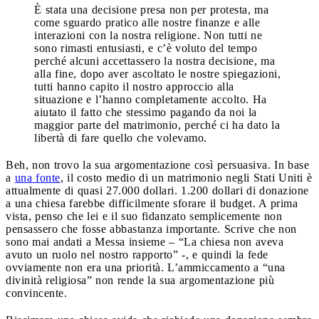
È stata una decisione presa non per protesta, ma
come sguardo pratico alle nostre finanze e alle
interazioni con la nostra religione. Non tutti ne
sono rimasti entusiasti, e c’è voluto del tempo
perché alcuni accettassero la nostra decisione, ma
alla fine, dopo aver ascoltato le nostre spiegazioni,
tutti hanno capito il nostro approccio alla
situazione e l’hanno completamente accolto. Ha
aiutato il fatto che stessimo pagando da noi la
maggior parte del matrimonio, perché ci ha dato la
libertà di fare quello che volevamo.
Beh, non trovo la sua argomentazione così persuasiva. In base
a
una fonte
, il costo medio di un matrimonio negli Stati Uniti è
attualmente di quasi 27.000 dollari. 1.200 dollari di donazione
a una chiesa farebbe difficilmente sforare il budget. A prima
vista, penso che lei e il suo fidanzato semplicemente non
pensassero che fosse abbastanza importante. Scrive che non
sono mai andati a Messa insieme – “La chiesa non aveva
avuto un ruolo nel nostro rapporto” -, e quindi la fede
ovviamente non era una priorità. L’ammiccamento a “una
divinità religiosa” non rende la sua argomentazione più
convincente.