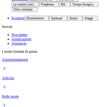
Le nostre croci
Preghiera
Riti
Tempo liturgico
Virtù cristiane
Scoperte
Divertimento
Santuari
Storia
Viaggi
Servizi
Newsletter
Applicazione
Annuncio
I nostri formati di punta
Approfondimenti
Articolo
Belle storie