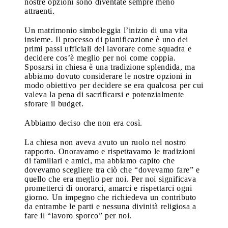
nostre opzioni sono diventate sempre meno
attraenti.
Un matrimonio simboleggia l’inizio di una vita
insieme. Il processo di pianificazione è uno dei
primi passi ufficiali del lavorare come squadra e
decidere cos’è meglio per noi come coppia.
Sposarsi in chiesa è una tradizione splendida, ma
abbiamo dovuto considerare le nostre opzioni in
modo obiettivo per decidere se era qualcosa per cui
valeva la pena di sacrificarsi e potenzialmente
sforare il budget.
Abbiamo deciso che non era così.
La chiesa non aveva avuto un ruolo nel nostro
rapporto. Onoravamo e rispettavamo le tradizioni
di familiari e amici, ma abbiamo capito che
dovevamo scegliere tra ciò che “dovevamo fare” e
quello che era meglio per noi. Per noi significava
prometterci di onorarci, amarci e rispettarci ogni
giorno. Un impegno che richiedeva un contributo
da entrambe le parti e nessuna divinità religiosa a
fare il “lavoro sporco” per noi.