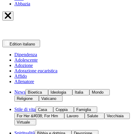
Abbazia
Edition
italiano
Dipendenza
Adolescente
Adozione
Adorazione eucaristica
Affido
Allenatore
News
Bioetica
Ideologia
Italia
Mondo
Religione
Vaticano
Stile di vita
Casa
Coppia
Famiglia
For Her &#038; For Him
Lavoro
Salute
Vecchiaia
Virtuale
Spiritualità
Bibbia e dottrina
Devozione