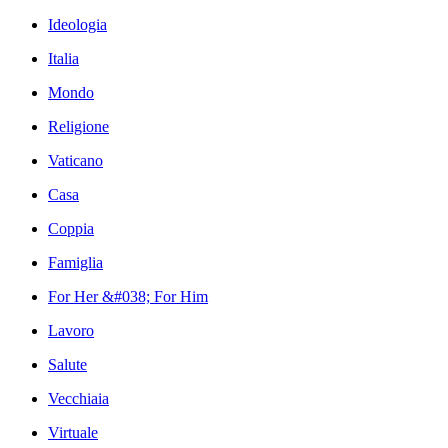
Ideologia
Italia
Mondo
Religione
Vaticano
Casa
Coppia
Famiglia
For Her &#038; For Him
Lavoro
Salute
Vecchiaia
Virtuale