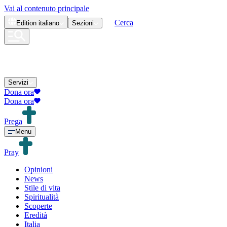
Vai al contenuto principale
Cerca
Edition
italiano
Sezioni
Servizi
Dona ora
Dona ora
Prega
Menu
Pray
Opinioni
News
Stile di vita
Spiritualità
Scoperte
Eredità
Italia