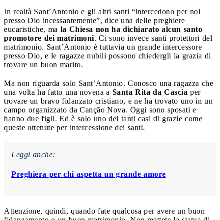
In realtà Sant’Antonio e gli altri santi “intercedono per noi
presso Dio incessantemente”, dice una delle preghiere
eucaristiche, ma
la Chiesa non ha dichiarato alcun santo
promotore dei matrimoni
. Ci sono invece santi protettori del
matrimonio. Sant’Antonio è tuttavia un grande intercessore
presso Dio, e le ragazze nubili possono chiedergli la grazia di
trovare un buon marito.
Ma non riguarda solo Sant’Antonio. Conosco una ragazza che
una volta ha fatto una novena a
Santa Rita da Cascia
per
trovare un bravo fidanzato cristiano, e ne ha trovato uno in un
campo organizzato da Canção Nova. Oggi sono sposati e
hanno due figli. Ed è solo uno dei tanti casi di grazie come
queste ottenute per intercessione dei santi.
Leggi anche:
Preghiera per chi aspetta un grande amore
Attenzione, quindi, quando fate qualcosa per avere un buon
fidanzamento o un buon matrimonio. Non mettete la statua di