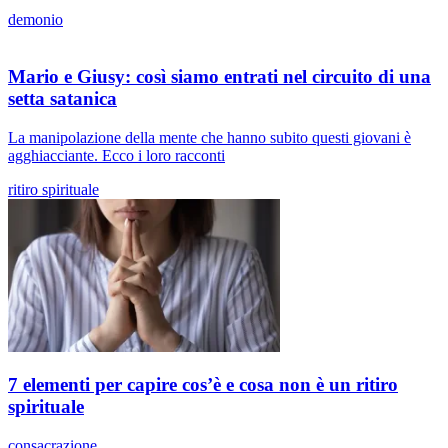
demonio
Mario e Giusy: così siamo entrati nel circuito di una
setta satanica
La manipolazione della mente che hanno subito questi giovani è
agghiacciante. Ecco i loro racconti
ritiro spirituale
7 elementi per capire cos’è e cosa non è un ritiro
spirituale
consacrazione