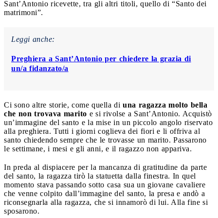
Sant’Antonio ricevette, tra gli altri titoli, quello di “Santo dei
matrimoni”.
Leggi anche:
Preghiera a Sant’Antonio per chiedere la grazia di
un/a fidanzato/a
Ci sono altre storie, come quella di
una ragazza molto bella
che non trovava marito
e si rivolse a Sant’Antonio. Acquistò
un’immagine del santo e la mise in un piccolo angolo riservato
alla preghiera. Tutti i giorni coglieva dei fiori e li offriva al
santo chiedendo sempre che le trovasse un marito. Passarono
le settimane, i mesi e gli anni, e il ragazzo non appariva.
In preda al dispiacere per la mancanza di gratitudine da parte
del santo, la ragazza tirò la statuetta dalla finestra. In quel
momento stava passando sotto casa sua un giovane cavaliere
che venne colpito dall’immagine del santo, la presa e andò a
riconsegnarla alla ragazza, che si innamorò di lui. Alla fine si
sposarono.