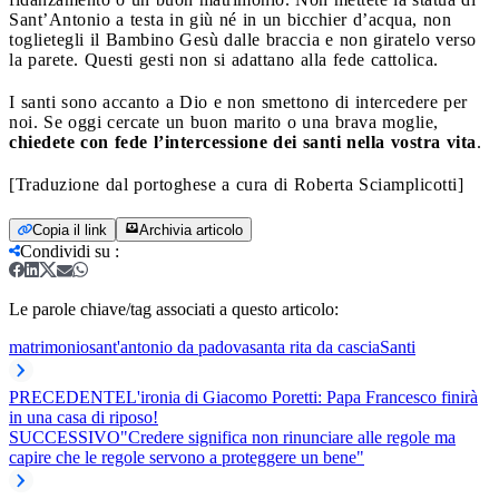
Sant’Antonio a testa in giù né in un bicchier d’acqua, non
toglietegli il Bambino Gesù dalle braccia e non giratelo verso
la parete. Questi gesti non si adattano alla fede cattolica.
I santi sono accanto a Dio e non smettono di intercedere per
noi. Se oggi cercate un buon marito o una brava moglie,
chiedete con fede l’intercessione dei santi nella vostra vita
.
[Traduzione dal portoghese a cura di Roberta Sciamplicotti]
Copia il link
Archivia articolo
Condividi su
:
Le parole chiave/tag associati a questo articolo:
matrimonio
sant'antonio da padova
santa rita da cascia
Santi
PRECEDENTE
L'ironia di Giacomo Poretti: Papa Francesco finirà
in una casa di riposo!
SUCCESSIVO
"Credere significa non rinunciare alle regole ma
capire che le regole servono a proteggere un bene"