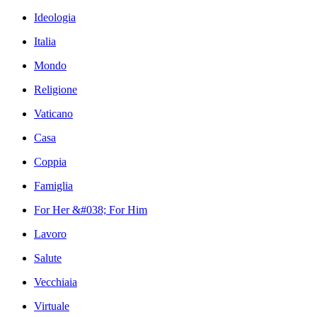
Ideologia
Italia
Mondo
Religione
Vaticano
Casa
Coppia
Famiglia
For Her &#038; For Him
Lavoro
Salute
Vecchiaia
Virtuale