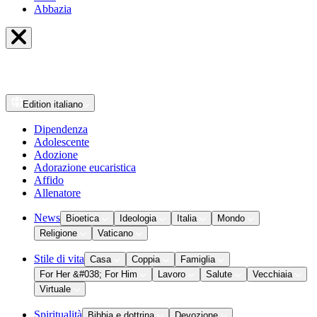
Abbazia
Edition
italiano
Dipendenza
Adolescente
Adozione
Adorazione eucaristica
Affido
Allenatore
News
Bioetica
Ideologia
Italia
Mondo
Religione
Vaticano
Stile di vita
Casa
Coppia
Famiglia
For Her &#038; For Him
Lavoro
Salute
Vecchiaia
Virtuale
Spiritualità
Bibbia e dottrina
Devozione