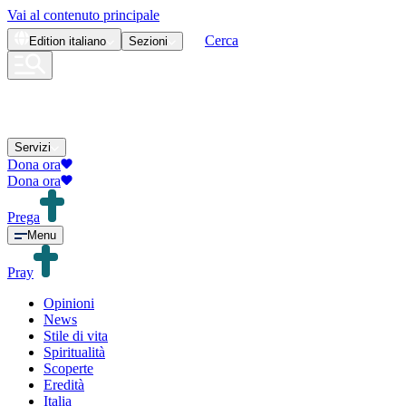
Vai al contenuto principale
Cerca
Edition
italiano
Sezioni
Servizi
Dona ora
Dona ora
Prega
Menu
Pray
Opinioni
News
Stile di vita
Spiritualità
Scoperte
Eredità
Italia