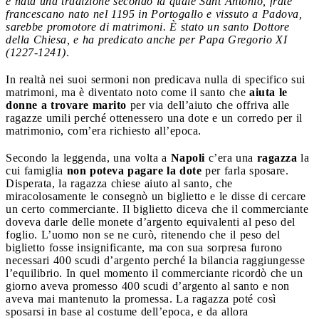
è nata una tradizione secondo la quale Sant’Antonio, frate
francescano nato nel 1195 in Portogallo e vissuto a Padova,
sarebbe promotore di matrimoni. È stato un santo Dottore
della Chiesa, e ha predicato anche per Papa Gregorio XI
(1227-1241)
.
In realtà nei suoi sermoni non predicava nulla di specifico sui
matrimoni, ma è diventato noto come il santo che
aiuta le
donne a trovare marito
per via dell’aiuto che offriva alle
ragazze umili perché ottenessero una dote e un corredo per il
matrimonio, com’era richiesto all’epoca.
Secondo la leggenda, una volta a
Napoli
c’era una
ragazza
la
cui famiglia
non poteva pagare la dote
per farla sposare.
Disperata, la ragazza chiese aiuto al santo, che
miracolosamente le consegnò un biglietto e le disse di cercare
un certo commerciante. Il biglietto diceva che il commerciante
doveva darle delle monete d’argento equivalenti al peso del
foglio. L’uomo non se ne curò, ritenendo che il peso del
biglietto fosse insignificante, ma con sua sorpresa furono
necessari 400 scudi d’argento perché la bilancia raggiungesse
l’equilibrio. In quel momento il commerciante ricordò che un
giorno aveva promesso 400 scudi d’argento al santo e non
aveva mai mantenuto la promessa. La ragazza poté così
sposarsi in base al costume dell’epoca, e da allora