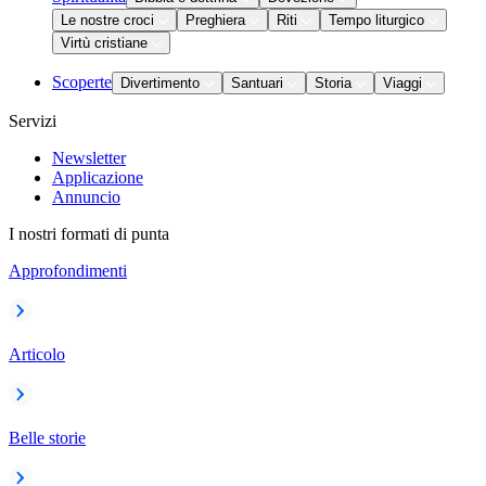
Le nostre croci
Preghiera
Riti
Tempo liturgico
Virtù cristiane
Scoperte
Divertimento
Santuari
Storia
Viaggi
Servizi
Newsletter
Applicazione
Annuncio
I nostri formati di punta
Approfondimenti
Articolo
Belle storie