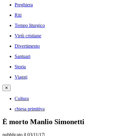
Preghiera
Riti
Tempo liturgico
Virtù cristiane
Divertimento
Santuari
Storia
Viaggi
✕
Cultura
chiesa primitiva
È morto Manlio Simonetti
pubblicato il 03/11/17
|