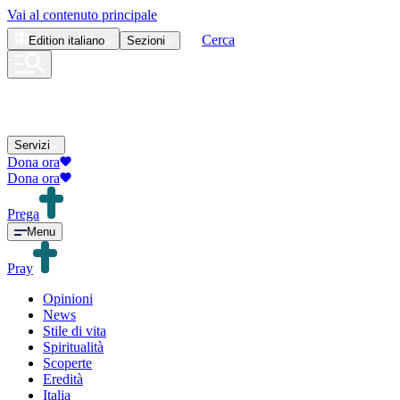
Vai al contenuto principale
Cerca
Edition
italiano
Sezioni
Servizi
Dona ora
Dona ora
Prega
Menu
Pray
Opinioni
News
Stile di vita
Spiritualità
Scoperte
Eredità
Italia