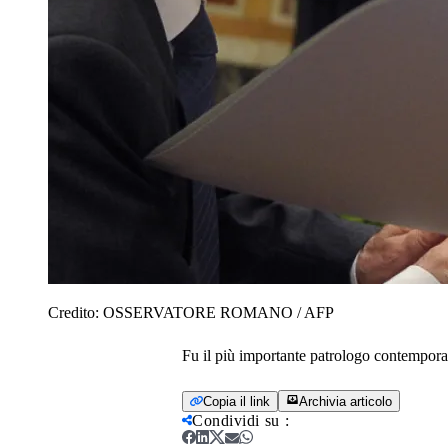
Credito:
OSSERVATORE ROMANO / AFP
Fu il più importante patrologo contemporane
Copia il link
Archivia articolo
Condividi su
: