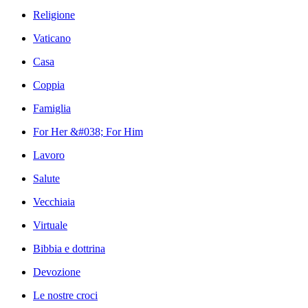
Religione
Vaticano
Casa
Coppia
Famiglia
For Her &#038; For Him
Lavoro
Salute
Vecchiaia
Virtuale
Bibbia e dottrina
Devozione
Le nostre croci