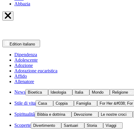
Abbazia
Edition
italiano
Dipendenza
Adolescente
Adozione
Adorazione eucaristica
Affido
Allenatore
News
Bioetica
Ideologia
Italia
Mondo
Religione
Stile di vita
Casa
Coppia
Famiglia
For Her &#038; For
Spiritualità
Bibbia e dottrina
Devozione
Le nostre croci
Scoperte
Divertimento
Santuari
Storia
Viaggi