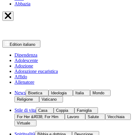
Abbazia
Edition
italiano
Dipendenza
Adolescente
Adozione
Adorazione eucaristica
Affido
Allenatore
News
Bioetica
Ideologia
Italia
Mondo
Religione
Vaticano
Stile di vita
Casa
Coppia
Famiglia
For Her &#038; For Him
Lavoro
Salute
Vecchiaia
Virtuale
Spiritualità
Bibbia e dottrina
Devozione