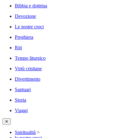
Bibbia e dottrina
Devozione
Le nostre croci
Preghiera
Riti
Tempo liturgico
Virtù cristiane
Divertimento
Santuari
Storia
Viaggi
✕
Spiritualità
>
le nostre croci