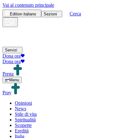
Vai al contenuto principale
Cerca
Edition
italiano
Sezioni
Servizi
Dona ora
Dona ora
Prega
Menu
Pray
Opinioni
News
Stile di vita
Spiritualità
Scoperte
Eredità
Italia