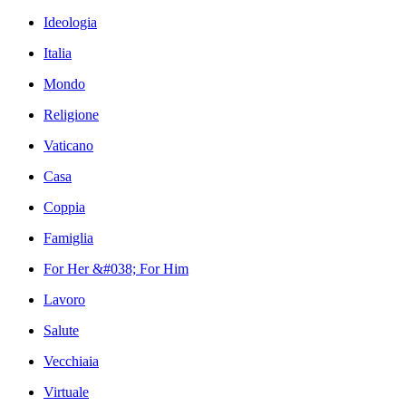
Ideologia
Italia
Mondo
Religione
Vaticano
Casa
Coppia
Famiglia
For Her &#038; For Him
Lavoro
Salute
Vecchiaia
Virtuale