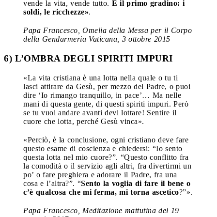
vende la vita, vende tutto.
È il primo gradino: i
soldi, le ricchezze»
.
Papa Francesco, Omelia della Messa per il Corpo
della Gendarmeria Vaticana, 3 ottobre 2015
6) L’OMBRA DEGLI SPIRITI IMPURI
«La vita cristiana è una lotta nella quale o tu ti
lasci attirare da Gesù, per mezzo del Padre, o puoi
dire ‘Io rimango tranquillo, in pace’… Ma nelle
mani di questa gente, di questi spiriti impuri. Però
se tu vuoi andare avanti devi lottare! Sentire il
cuore che lotta, perché Gesù vinca».
«Perciò, è la conclusione, ogni cristiano deve fare
questo esame di coscienza e chiedersi: “Io sento
questa lotta nel mio cuore?”. “Questo conflitto fra
la comodità o il servizio agli altri, fra divertirmi un
po’ o fare preghiera e adorare il Padre, fra una
cosa e l’altra?”. “
Sento la voglia di fare il bene o
c’è qualcosa che mi ferma, mi torna ascetico
?”».
Papa Francesco, Meditazione mattutina del 19