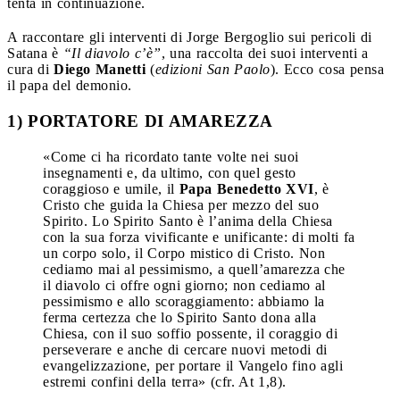
tenta in continuazione.
A raccontare gli interventi di Jorge Bergoglio sui pericoli di
Satana è
“Il diavolo c’è”
, una raccolta dei suoi interventi a
cura di
Diego Manetti
(
edizioni San Paolo
). Ecco cosa pensa
il papa del demonio.
1) PORTATORE DI AMAREZZA
«Come ci ha ricordato tante volte nei suoi
insegnamenti e, da ultimo, con quel gesto
coraggioso e umile, il
Papa Benedetto XVI
, è
Cristo che guida la Chiesa per mezzo del suo
Spirito. Lo Spirito Santo è l’anima della Chiesa
con la sua forza vivificante e unificante: di molti fa
un corpo solo, il Corpo mistico di Cristo. Non
cediamo mai al pessimismo, a quell’amarezza che
il diavolo ci offre ogni giorno; non cediamo al
pessimismo e allo scoraggiamento: abbiamo la
ferma certezza che lo Spirito Santo dona alla
Chiesa, con il suo soffio possente, il coraggio di
perseverare e anche di cercare nuovi metodi di
evangelizzazione, per portare il Vangelo fino agli
estremi confini della terra» (cfr. At 1,8).