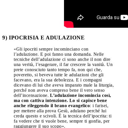
9) IPOCRISIA E ADULAZIONE
«Gli ipocriti sempre incominciano con
l’adulazione. E poi fanno una domanda. Nelle
tecniche dell’adulazione ci sono anche il non dire
una verità, l’esagerare, il far crescere la vanità. Un
prete conosciuto tanto tempo fa, non qui che,
poveretto, si beveva tutte le adulazioni che gli
facevano, era la sua debolezza. E i compagni
dicevano di lui che aveva imparato male la liturgia,
perché non aveva compreso bene il vero senso
dell’incensazione.
L’adulazione incomincia così,
ma con cattiva intenzione. Lo si capisce bene
anche rileggendo il brano evangelico
: i farisei,
per mettere alla prova Gesù, adulano perché lui
creda questo e scivoli. È la tecnica dell’ipocrita: ti
fa vedere che ti vuole bene, sempre ti gonfia, per
raggiungere il suo scopo».