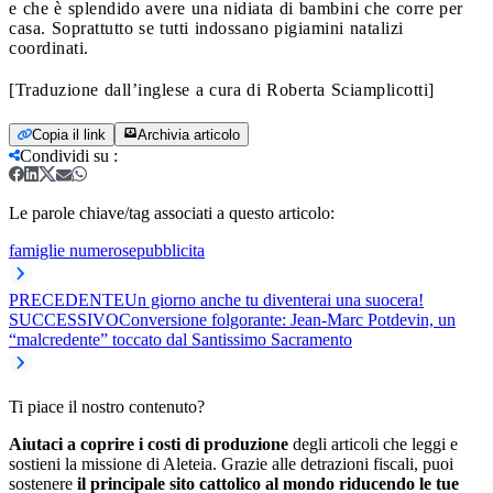
e che è splendido avere una nidiata di bambini che corre per
casa. Soprattutto se tutti indossano pigiamini natalizi
coordinati.
[Traduzione dall’inglese a cura di Roberta Sciamplicotti]
Copia il link
Archivia articolo
Condividi su
:
Le parole chiave/tag associati a questo articolo:
famiglie numerose
pubblicita
PRECEDENTE
Un giorno anche tu diventerai una suocera!
SUCCESSIVO
Conversione folgorante: Jean-Marc Potdevin, un
“malcredente” toccato dal Santissimo Sacramento
Ti piace il nostro contenuto?
Aiutaci a coprire i costi di produzione
degli articoli che leggi e
sostieni la missione di Aleteia. Grazie alle detrazioni fiscali, puoi
sostenere
il principale sito cattolico al mondo riducendo le tue