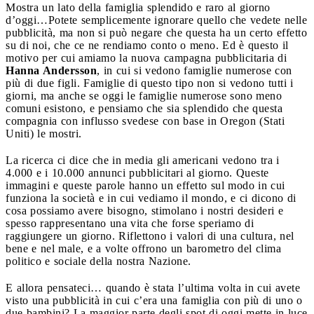
Mostra un lato della famiglia splendido e raro al giorno
d’oggi…
Potete semplicemente ignorare quello che vedete nelle
pubblicità, ma non si può negare che questa ha un certo effetto
su di noi, che ce ne rendiamo conto o meno. Ed è questo il
motivo per cui amiamo la nuova campagna pubblicitaria di
Hanna Andersson
, in cui si vedono famiglie numerose con
più di due figli. Famiglie di questo tipo non si vedono tutti i
giorni, ma anche se oggi le famiglie numerose sono meno
comuni esistono, e pensiamo che sia splendido che questa
compagnia con influsso svedese con base in Oregon (Stati
Uniti) le mostri.
La ricerca ci dice che in media gli americani vedono tra i
4.000 e i 10.000 annunci pubblicitari al giorno. Queste
immagini e queste parole hanno un effetto sul modo in cui
funziona la società e in cui vediamo il mondo, e ci dicono di
cosa possiamo avere bisogno, stimolano i nostri desideri e
spesso rappresentano una vita che forse speriamo di
raggiungere un giorno. Riflettono i valori di una cultura, nel
bene e nel male, e a volte offrono un barometro del clima
politico e sociale della nostra Nazione.
E allora pensateci… quando è stata l’ultima volta in cui avete
visto una pubblicità in cui c’era una famiglia con più di uno o
due bambini? La maggior parte degli spot di oggi mette in luce