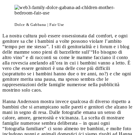
Dolce & Gabbana | Fair Use
La nostra cultura può essere ossessionata dal comfort, e ogni
genitore sa che i bambini a volte possono violare l’ambito
“tempo per me stesso”. I siti di genitorialità e i forum e i blog
delle mamme sono pieni di barzellette sull’“Ho bisogno di
altro vino” e di racconti su come le mamme facciano il conto
alla rovescia anelando all’ora in cui i bambini vanno a letto. È
vero che essere genitori è una delle cose più difficili
(soprattutto se i bambini hanno due o tre anni, no?) e che ogni
genitore merita una pausa, ma spesso sembra che le
rappresentazioni delle famiglie numerose nella pubblicità
mostrino solo caos.
Hanna Andersson mostra invece qualcosa di diverso rispetto a
bambini che si arrampicano sulle pareti e genitori che alzano le
mani in segno di resa. Dalle fotografie emana un senso di
calore, amore, generosità e vicinanza. La scelta di mostrare
famiglie numerose sembra deliberata – in quasi ogni
“fotografia familiare” ci sono almeno tre bambini, e molte foto
includono nonni e animali domestici (ci siamo rivolti ad Hanna