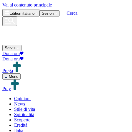
Vai al contenuto principale
Cerca
Edition
italiano
Sezioni
Servizi
Dona ora
Dona ora
Prega
Menu
Pray
Opinioni
News
Stile di vita
Spiritualità
Scoperte
Eredità
Italia