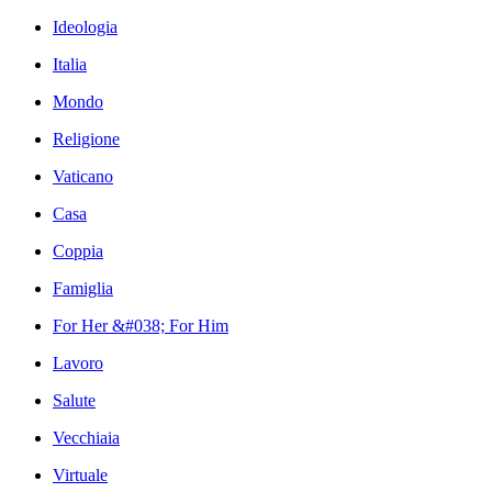
Ideologia
Italia
Mondo
Religione
Vaticano
Casa
Coppia
Famiglia
For Her &#038; For Him
Lavoro
Salute
Vecchiaia
Virtuale