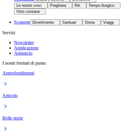
Le nostre croci
Preghiera
Riti
Tempo liturgico
Virtù cristiane
Scoperte
Divertimento
Santuari
Storia
Viaggi
Servizi
Newsletter
Applicazione
Annuncio
I nostri formati di punta
Approfondimenti
Articolo
Belle storie