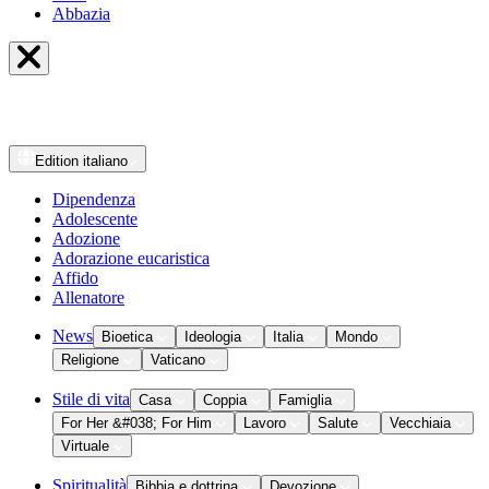
Abbazia
Edition
italiano
Dipendenza
Adolescente
Adozione
Adorazione eucaristica
Affido
Allenatore
News
Bioetica
Ideologia
Italia
Mondo
Religione
Vaticano
Stile di vita
Casa
Coppia
Famiglia
For Her &#038; For Him
Lavoro
Salute
Vecchiaia
Virtuale
Spiritualità
Bibbia e dottrina
Devozione