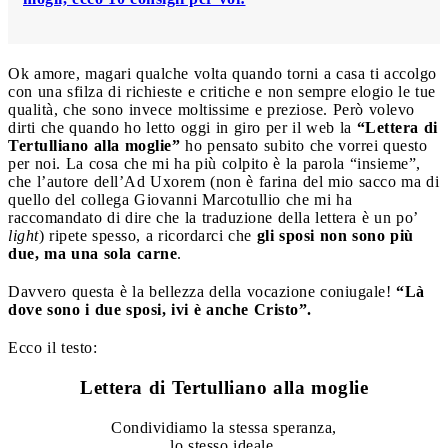
Ok amore, magari qualche volta quando torni a casa ti accolgo
con una sfilza di richieste e critiche e non sempre elogio le tue
qualità, che sono invece moltissime e preziose. Però volevo
dirti che quando ho letto oggi in giro per il web la
“Lettera di
Tertulliano alla moglie”
ho pensato subito che vorrei questo
per noi. La cosa che mi ha più colpito è la parola “insieme”,
che l’autore dell’Ad Uxorem (non è farina del mio sacco ma di
quello del collega Giovanni Marcotullio che mi ha
raccomandato di dire che la traduzione della lettera è un po’
light
) ripete spesso, a ricordarci che
gli sposi non sono più
due, ma una sola carne
.
Davvero questa è la bellezza della vocazione coniugale!
“Là
dove sono i due sposi, ivi è anche Cristo”.
Ecco il testo:
Lettera di Tertulliano alla moglie
Condividiamo la stessa speranza,
lo stesso ideale,