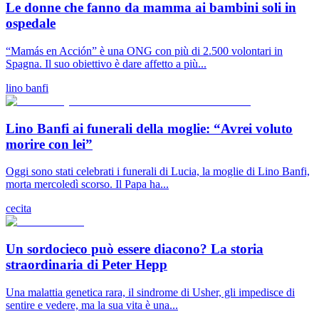
Le donne che fanno da mamma ai bambini soli in
ospedale
“Mamás en Acción” è una ONG con più di 2.500 volontari in
Spagna. Il suo obiettivo è dare affetto a più...
lino banfi
Lino Banfi ai funerali della moglie: “Avrei voluto
morire con lei”
Oggi sono stati celebrati i funerali di Lucia, la moglie di Lino Banfi,
morta mercoledì scorso. Il Papa ha...
cecita
Un sordocieco può essere diacono? La storia
straordinaria di Peter Hepp
Una malattia genetica rara, il sindrome di Usher, gli impedisce di
sentire e vedere, ma la sua vita è una...