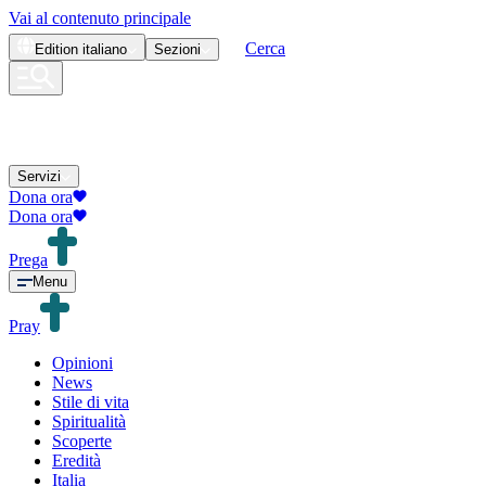
Vai al contenuto principale
Cerca
Edition
italiano
Sezioni
Servizi
Dona ora
Dona ora
Prega
Menu
Pray
Opinioni
News
Stile di vita
Spiritualità
Scoperte
Eredità
Italia