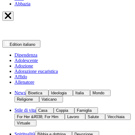
Abbazia
Edition
italiano
Dipendenza
Adolescente
Adozione
Adorazione eucaristica
Affido
Allenatore
News
Bioetica
Ideologia
Italia
Mondo
Religione
Vaticano
Stile di vita
Casa
Coppia
Famiglia
For Her &#038; For Him
Lavoro
Salute
Vecchiaia
Virtuale
Spiritualità
Bibbia e dottrina
Devozione