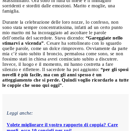
Massimiliano. Ora sono in luna di miele e li immagino
sorridenti e storditi dalle emozioni. Marito e moglie, una
famiglia.
Durante la celebrazione delle loro nozze, lo confesso, non
sono stata sempre concentratissima, infatti ad un certo punto
mio marito mi ha incoraggiato ad ascoltare le parole
dell’omelia del sacerdote. Stava dicendo:
“Gareggiate nello
stimarvi a vicenda”
. Cesare ha sottolineato con lo sguardo
quelle parole, come un dolce rimprovero. Ovviamente da parte
mia c’è stato subito il broncio, permalosa come sono, se non
fossimo stati in chiesa avrei cominciato subito a discutere.
Invece, il luogo e il momento, mi hanno costretta a fare
silenzio e riflettere. Il sacerdote ha poi aggiunto:
“per gli sposi
novelli è più facile, ma con gli anni spesso è un
atteggiamento che si perde. Quindi voglio ricordarlo a tutte
le coppie che sono qui oggi”
.
Leggi anche:
Volete migliorare il vostro rapporto di coppia? Care
mogli, ecco 10 consigli per voi!