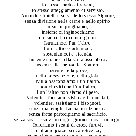
lo stesso modo di vivere,
lo stesso atteggiamento di servizio.
Ambedue fratelli e servi dello stesso Signore,
senza divisione nella carne e nello spirito,
insieme preghiamo,
insieme ci inginocchiamo
e insieme facciamo digiuno.
Istruiamoci l’un l’altro,
l’un l’altro esortiamoci,
sosteniamoci a vicenda.
Insieme stiamo nella santa assemblea,
insieme alla mensa del Signore,
insieme nella prova,
nella persecuzione, nella gioia.
Nulla nascondiamo l’un l’altro,
non ci evitiamo l’un l’altro,
l’un l’altro non siamo di peso.
Volentieri facciamo visita agli ammalati,
volentieri assistiamo i bisognosi,
senza malavoglia facciamo elemosina
senza fretta partecipiamo al sacrificio,
senza sosta assolviamo ogni giorno i nostri impegni.
Ignoriamo i segni di croce furtivi,
rendiamo grazie senza reticenze,
benediciamo senza vergogna nella voce.