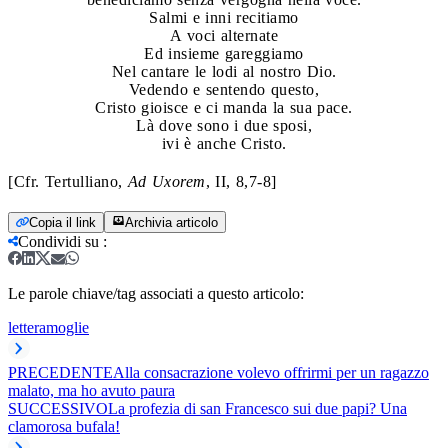
Salmi e inni recitiamo
A voci alternate
Ed insieme gareggiamo
Nel cantare le lodi al nostro Dio.
Vedendo e sentendo questo,
Cristo gioisce e ci manda la sua pace.
Là dove sono i due sposi,
ivi è anche Cristo.
[Cfr. Tertulliano,
Ad Uxorem
, II, 8,7-8]
Copia il link
Archivia articolo
Condividi su
:
Le parole chiave/tag associati a questo articolo:
lettera
moglie
PRECEDENTE
Alla consacrazione volevo offrirmi per un ragazzo
malato, ma ho avuto paura
SUCCESSIVO
La profezia di san Francesco sui due papi? Una
clamorosa bufala!