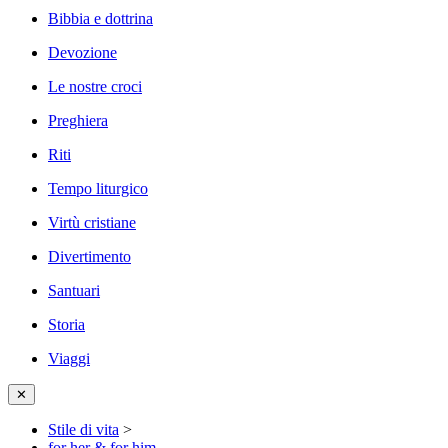
Bibbia e dottrina
Devozione
Le nostre croci
Preghiera
Riti
Tempo liturgico
Virtù cristiane
Divertimento
Santuari
Storia
Viaggi
✕
Stile di vita
>
for her & for him