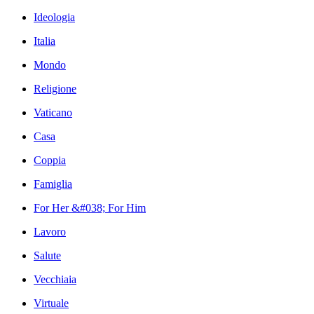
Ideologia
Italia
Mondo
Religione
Vaticano
Casa
Coppia
Famiglia
For Her &#038; For Him
Lavoro
Salute
Vecchiaia
Virtuale