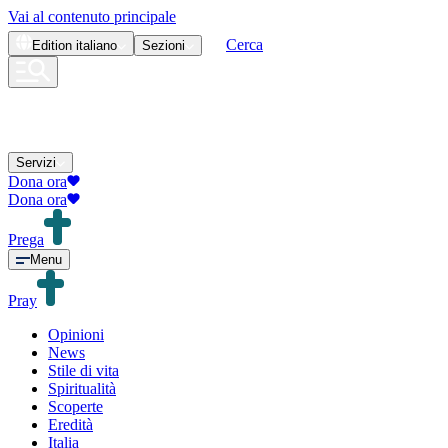
Vai al contenuto principale
Cerca
Edition
italiano
Sezioni
Servizi
Dona ora
Dona ora
Prega
Menu
Pray
Opinioni
News
Stile di vita
Spiritualità
Scoperte
Eredità
Italia