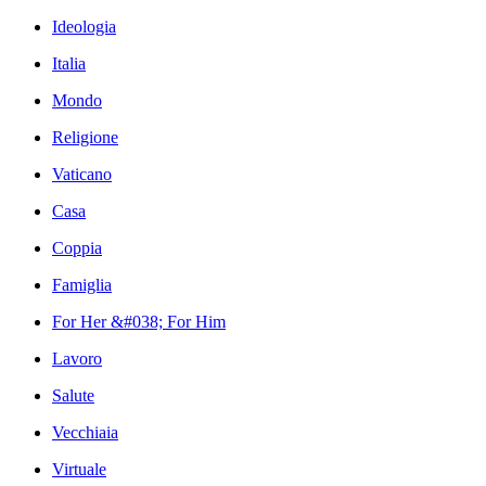
Ideologia
Italia
Mondo
Religione
Vaticano
Casa
Coppia
Famiglia
For Her &#038; For Him
Lavoro
Salute
Vecchiaia
Virtuale