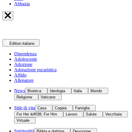
Abbazia
Edition
italiano
Dipendenza
Adolescente
Adozione
Adorazione eucaristica
Affido
Allenatore
News
Bioetica
Ideologia
Italia
Mondo
Religione
Vaticano
Stile di vita
Casa
Coppia
Famiglia
For Her &#038; For Him
Lavoro
Salute
Vecchiaia
Virtuale
Spiritualità
Bibbia e dottrina
Devozione