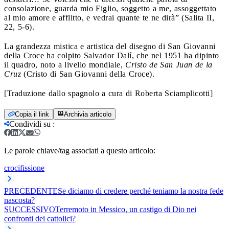
consolazione, guarda mio Figlio, soggetto a me, assoggettato
al mio amore e afflitto, e vedrai quante te ne dirà” (Salita II,
22, 5-6).
La grandezza mistica e artistica del disegno di San Giovanni
della Croce ha colpito Salvador Dalí, che nel 1951 ha dipinto
il quadro, noto a livello mondiale,
Cristo de San Juan de la
Cruz
(Cristo di San Giovanni della Croce).
[Traduzione dallo spagnolo a cura di Roberta Sciamplicotti]
Copia il link
Archivia articolo
Condividi su
:
Le parole chiave/tag associati a questo articolo:
crocifissione
PRECEDENTE
Se diciamo di credere perché teniamo la nostra fede
nascosta?
SUCCESSIVO
Terremoto in Messico, un castigo di Dio nei
confronti dei cattolici?