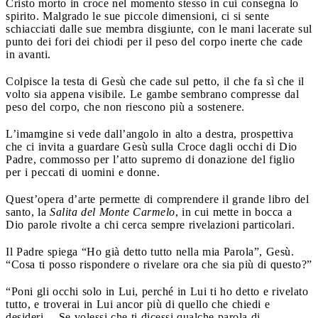
Cristo morto in croce nel momento stesso in cui consegna lo
spirito. Malgrado le sue piccole dimensioni, ci si sente
schiacciati dalle sue membra disgiunte, con le mani lacerate sul
punto dei fori dei chiodi per il peso del corpo inerte che cade
in avanti.
Colpisce la testa di Gesù che cade sul petto, il che fa sì che il
volto sia appena visibile. Le gambe sembrano compresse dal
peso del corpo, che non riescono più a sostenere.
L’imamgine si vede dall’angolo in alto a destra, prospettiva
che ci invita a guardare Gesù sulla Croce dagli occhi di Dio
Padre, commosso per l’atto supremo di donazione del figlio
per i peccati di uomini e donne.
Quest’opera d’arte permette di comprendere il grande libro del
santo, la
Salita del Monte Carmelo
, in cui mette in bocca a
Dio parole rivolte a chi cerca sempre rivelazioni particolari.
Il Padre spiega “Ho già detto tutto nella mia Parola”, Gesù.
“Cosa ti posso rispondere o rivelare ora che sia più di questo?”
“Poni gli occhi solo in Lui, perché in Lui ti ho detto e rivelato
tutto, e troverai in Lui ancor più di quello che chiedi e
desideri… Se volessi che ti dicessi qualche parola di