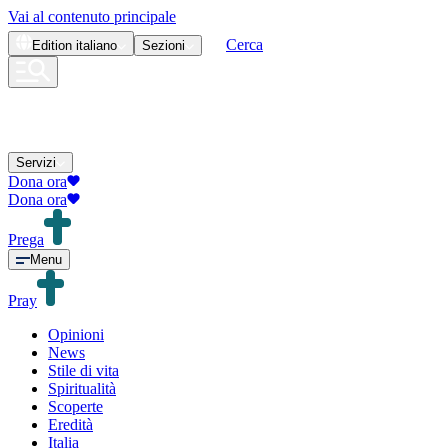
Vai al contenuto principale
Cerca
Edition
italiano
Sezioni
Servizi
Dona ora
Dona ora
Prega
Menu
Pray
Opinioni
News
Stile di vita
Spiritualità
Scoperte
Eredità
Italia