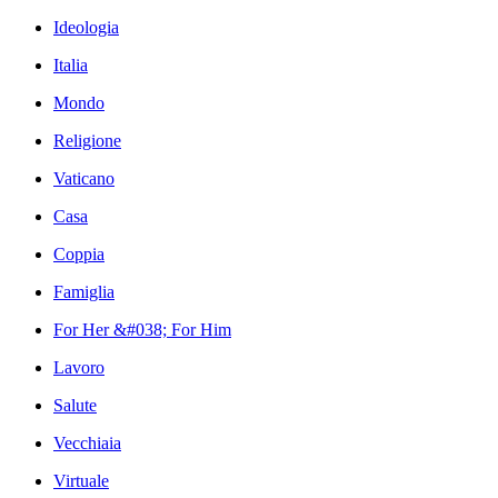
Ideologia
Italia
Mondo
Religione
Vaticano
Casa
Coppia
Famiglia
For Her &#038; For Him
Lavoro
Salute
Vecchiaia
Virtuale