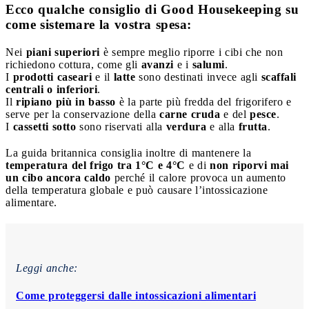
Ecco qualche consiglio di Good Housekeeping su
come sistemare la vostra spesa:
Nei
piani superiori
è sempre meglio riporre i cibi che non
richiedono cottura, come gli
avanzi
e i
salumi
.
I
prodotti caseari
e il
latte
sono destinati invece agli
scaffali
centrali o inferiori
.
Il
ripiano più in basso
è la parte più fredda del frigorifero e
serve per la conservazione della
carne cruda
e del
pesce
.
I
cassetti sotto
sono riservati alla
verdura
e alla
frutta
.
La guida britannica consiglia inoltre di mantenere la
temperatura del frigo tra 1°C e 4°C
e di
non riporvi mai
un cibo ancora caldo
perché il calore provoca un aumento
della temperatura globale e può causare l’intossicazione
alimentare.
Leggi anche:
Come proteggersi dalle intossicazioni alimentari