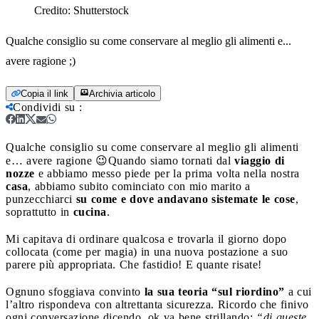
Credito:
Shutterstock
Qualche consiglio su come conservare al meglio gli alimenti e...
avere ragione ;)
Copia il link
Archivia articolo
Condividi su
:
Qualche consiglio su come conservare al meglio gli alimenti
e… avere ragione 😉
Quando siamo tornati dal
viaggio di
nozze
e abbiamo messo piede per la prima volta nella nostra
casa
, abbiamo subito cominciato con mio marito a
punzecchiarci
su come e dove andavano sistemate le cose
,
soprattutto in
cucina
.
Mi capitava di ordinare qualcosa e trovarla il giorno dopo
collocata (come per magia) in una nuova postazione a suo
parere più appropriata. Che fastidio! E quante risate!
Ognuno sfoggiava convinto
la sua teoria “sul riordino”
a cui
l’altro rispondeva con altrettanta sicurezza. Ricordo che finivo
ogni conversazione dicendo, ok va bene strillando:
“di queste