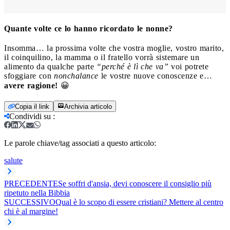
Quante volte ce lo hanno ricordato le nonne?
Insomma… la prossima volte che vostra moglie, vostro marito,
il coinquilino, la mamma o il fratello vorrà sistemare un
alimento da qualche parte
“perché è lì che va”
voi potrete
sfoggiare con
nonchalance
le vostre nuove conoscenze e…
avere ragione!
😀
Copia il link
Archivia articolo
Condividi su
:
Le parole chiave/tag associati a questo articolo:
salute
PRECEDENTE
Se soffri d'ansia, devi conoscere il consiglio più
ripetuto nella Bibbia
SUCCESSIVO
Qual è lo scopo di essere cristiani? Mettere al centro
chi è al margine!