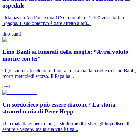
ospedale
“Mamás en Acción” è una ONG con più di 2.500 volontari in
Spagna. Il suo obiettivo è dare affetto a più...
lino banfi
Lino Banfi ai funerali della moglie: “Avrei voluto
morire con lei”
Oggi sono stati celebrati i funerali di Lucia, la moglie di Lino Banfi,
morta mercoledì scorso. Il Papa ha...
cecita
Un sordocieco può essere diacono? La storia
straordinaria di Peter Hepp
Una malattia genetica rara, il sindrome di Usher, gli impedisce di
sentire e vedere, ma la sua vita è una...