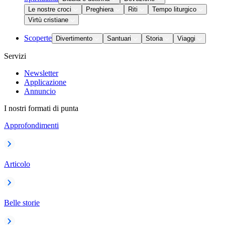
Le nostre croci
Preghiera
Riti
Tempo liturgico
Virtù cristiane
Scoperte
Divertimento
Santuari
Storia
Viaggi
Servizi
Newsletter
Applicazione
Annuncio
I nostri formati di punta
Approfondimenti
Articolo
Belle storie