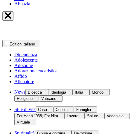
Abbazia
Edition
italiano
Dipendenza
Adolescente
Adozione
Adorazione eucaristica
Affido
Allenatore
News
Bioetica
Ideologia
Italia
Mondo
Religione
Vaticano
Stile di vita
Casa
Coppia
Famiglia
For Her &#038; For Him
Lavoro
Salute
Vecchiaia
Virtuale
Spiritualità
Bibbia e dottrina
Devozione