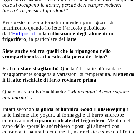
cose si occupano le donne, perché devi sempre metterci
bocca? Tu pensa al giardino!”
.
Per questo mi sono tornati in mente i primi giorni di
matrimonio quando ho letto l’articolo pubblicato
dall’
Huffpost.it
sulla
collocazione degli alimenti in
frigorifero
, in particolare del
latte
.
Siete anche voi tra quelli che lo ripongono nello
scompartimento attaccato alla porta del frigo?
E allora
state sbagliando!
Quella è la parte più calda e
maggiormente soggetta a variazioni di temperatura.
Mettendo
lì il latte rischiate di farlo rovinare prima
.
Qualcuna starà bofonchiando:
“Mannaggia! Aveva ragione
mio marito!”
.
Infatti secondo la
guida britannica Good Housekeeping
il
latte insieme allo yogurt, ai formaggi e al burro andrebbe
conservato nel
ripiano centrale del frigorifero
. Mentre nel
vano dello sportello andrebbero riposti gli alimenti con
conservanti naturali: condimenti, marmellate e succhi di frutta.