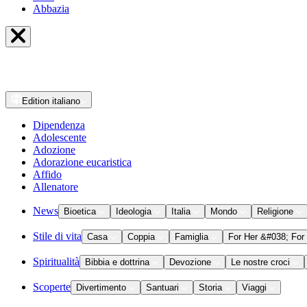
Abbazia
Edition
italiano
Dipendenza
Adolescente
Adozione
Adorazione eucaristica
Affido
Allenatore
News
Bioetica
Ideologia
Italia
Mondo
Religione
Stile di vita
Casa
Coppia
Famiglia
For Her &#038; For
Spiritualità
Bibbia e dottrina
Devozione
Le nostre croci
Scoperte
Divertimento
Santuari
Storia
Viaggi