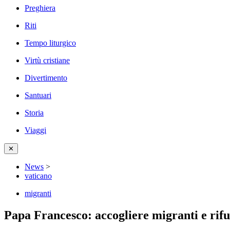
Preghiera
Riti
Tempo liturgico
Virtù cristiane
Divertimento
Santuari
Storia
Viaggi
✕
News
>
vaticano
migranti
Papa Francesco: accogliere migranti e rifugi