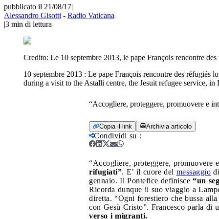
pubblicato il 21/08/17
|
Alessandro Gisotti
-
Radio Vaticana
|
3
min di lettura
Credito:
Le 10 septembre 2013, le pape François rencontre des 
10 septembre 2013 : Le pape François rencontre des réfugiés lor
during a visit to the Astalli centre, the Jesuit refugee service, in
“Accogliere, proteggere, promuovere e integ
Copia il link
Archivia articolo
Condividi su
:
“Accogliere, proteggere, promuovere e i
rifugiati”
. E’ il cuore del
messaggio
di
gennaio. Il Pontefice definisce
“un seg
Ricorda dunque il suo viaggio a Lampedu
diretta. “Ogni forestiero che bussa all
con Gesù Cristo”. Francesco parla di 
verso i migranti.