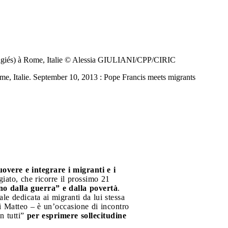
 réfugiés) à Rome, Italie © Alessia GIULIANI/CPP/CIRIC
Rome, Italie. September 10, 2013 : Pope Francis meets migrants
overe e integrare i migranti e i
iato, che ricorre il prossimo 21
ono dalla guerra” e dalla povertà
.
le dedicata ai migranti da lui stessa
di Matteo – è un’occasione di incontro
n tutti”
per esprimere sollecitudine