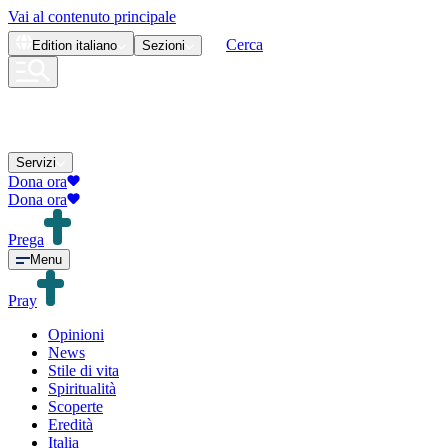
Vai al contenuto principale
Cerca
Edition
italiano
Sezioni
Servizi
Dona ora
Dona ora
Prega
Menu
Pray
Opinioni
News
Stile di vita
Spiritualità
Scoperte
Eredità
Italia