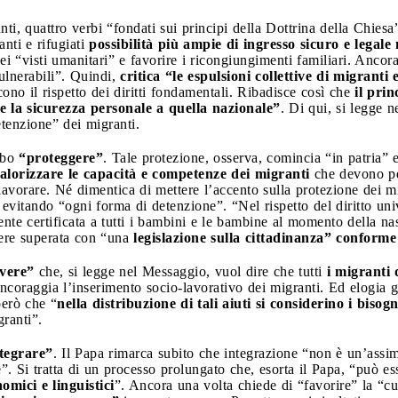
nti, quattro verbi “fondati sui principi della Dottrina della Chiesa
anti e rifugiati
possibilità più ampie di ingresso sicuro e legale 
i “visti umanitari” e favorire i ricongiungimenti familiari. Ancora,
vulnerabili”. Quindi,
critica “le espulsioni collettive di migranti e
ono il rispetto dei diritti fondamentali. Ribadisce così che
il prin
la sicurezza personale a quella nazionale”
. Di qui, si legge n
detenzione” dei migranti.
rbo
“proteggere”
. Tale protezione, osserva, comincia “in patria” 
alorizzare le capacità e competenze dei migranti
che devono pe
 lavorare. Né dimentica di mettere l’accento sulla protezione dei m
e evitando “ogni forma di detenzione”. “Nel rispetto del diritto un
te certificata a tutti i bambini e le bambine al momento della nasc
sere superata con “una
legislazione sulla cittadinanza” conforme 
vere”
che, si legge nel Messaggio, vuol dire che tutti
i migranti 
ncoraggia l’inserimento socio-lavorativo dei migranti. Ed elogia gl
però che “
nella distribuzione di tali aiuti si considerino i bisog
granti”.
tegrare”
. Il Papa rimarca subito che integrazione “non è un’assi
e”. Si tratta di un processo prolungato che, esorta il Papa, “può e
omici e linguistici
”. Ancora una volta chiede di “favorire” la “cu