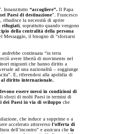
”. Innanzitutto
“accogliere”.
Il Papa
nei Paesi di destinazione
”. Francesco
 ribadisce la necessità di aprire
 rifugiati
, soprattutto quando vengono
cipio della centralità della persona
el Messaggio, il bisogno di “sforzarsi
e andrebbe continuata “in terra
rciò avere libertà di movimento nel
inori migranti che hanno diritto a
iversale ad una nazionalità – soggiunge
ita”. E, riferendosi alla apolidia di
al diritto internazionale.
devono essere messi in condizioni di
i sforzi di molti Paesi in termini di
ni dei Paesi in via di sviluppo
che
milazione, che induce a sopprime o a
ssere accelerato attraverso
l’offerta di
ltura dell’incontro” e assicura che
la