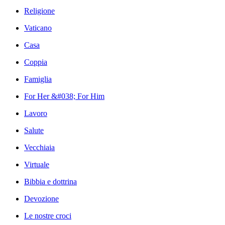
Religione
Vaticano
Casa
Coppia
Famiglia
For Her &#038; For Him
Lavoro
Salute
Vecchiaia
Virtuale
Bibbia e dottrina
Devozione
Le nostre croci