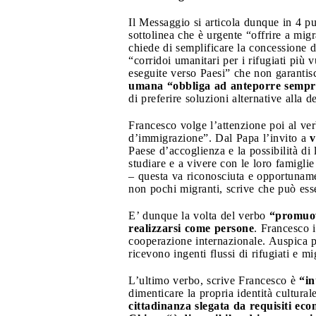
Il Messaggio si articola dunque in 4 pu
sottolinea che è urgente “offrire a migr
chiede di semplificare la concessione de
“corridoi umanitari per i rifugiati più 
eseguite verso Paesi” che non garantisc
umana “obbliga ad anteporre sempre 
di preferire soluzioni alternative alla 
Francesco volge l’attenzione poi al ve
d’immigrazione”. Dal Papa l’invito a
v
Paese d’accoglienza e la possibilità di
studiare e a vivere con le loro famigli
– questa va riconosciuta e opportunamen
non pochi migranti, scrive che può es
E’ dunque la volta del verbo
“promuo
realizzarsi come persone
. Francesco i
cooperazione internazionale. Auspica 
ricevono ingenti flussi di rifugiati e mi
L’ultimo verbo, scrive Francesco è
“in
dimenticare la propria identità cultural
cittadinanza slegata da requisiti econ