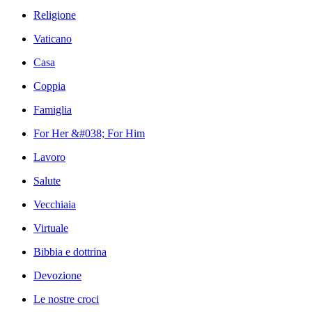
Religione
Vaticano
Casa
Coppia
Famiglia
For Her &#038; For Him
Lavoro
Salute
Vecchiaia
Virtuale
Bibbia e dottrina
Devozione
Le nostre croci