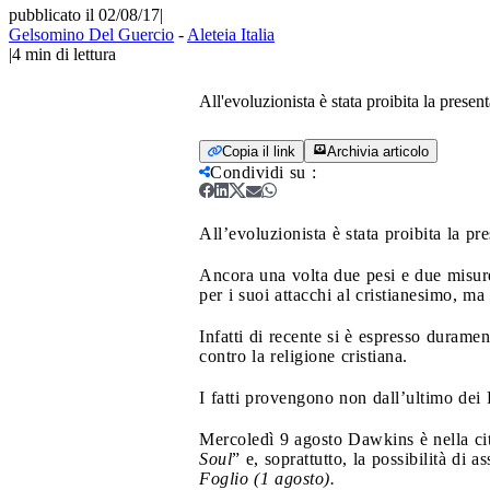
pubblicato il 02/08/17
|
Gelsomino Del Guercio
-
Aleteia Italia
|
4
min di lettura
All'evoluzionista è stata proibita la presen
Copia il link
Archivia articolo
Condividi su
:
All’evoluzionista è stata proibita la pr
Ancora una volta due pesi e due misure
per i suoi attacchi al cristianesimo, ma
Infatti di recente si è espresso durame
contro la religione cristiana.
I fatti provengono non dall’ultimo dei P
Mercoledì 9 agosto Dawkins è nella citt
Soul
” e, soprattutto, la possibilità di
Foglio (1 agosto).