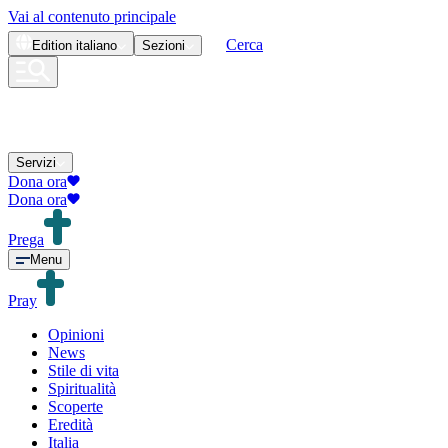
Vai al contenuto principale
Cerca
Edition
italiano
Sezioni
Servizi
Dona ora
Dona ora
Prega
Menu
Pray
Opinioni
News
Stile di vita
Spiritualità
Scoperte
Eredità
Italia