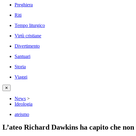
Preghiera
Riti
Tempo liturgico
Virtù cristiane
Divertimento
Santuari
Storia
Viaggi
✕
News
>
Ideologia
ateismo
L’ateo Richard Dawkins ha capito che non 