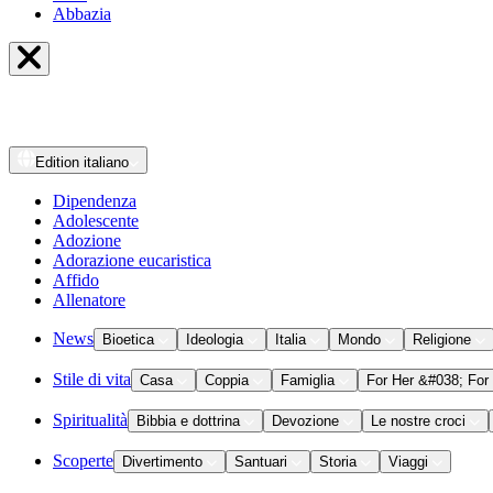
Abbazia
Edition
italiano
Dipendenza
Adolescente
Adozione
Adorazione eucaristica
Affido
Allenatore
News
Bioetica
Ideologia
Italia
Mondo
Religione
Stile di vita
Casa
Coppia
Famiglia
For Her &#038; For
Spiritualità
Bibbia e dottrina
Devozione
Le nostre croci
Scoperte
Divertimento
Santuari
Storia
Viaggi