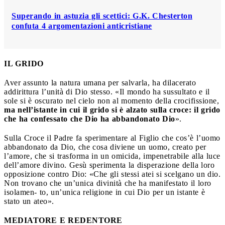
Superando in astuzia gli scettici: G.K. Chesterton
confuta 4 argomentazioni anticristiane
IL GRIDO
Aver assunto la natura umana per salvarla, ha dilacerato
addirittura l’unità di Dio stesso. «Il mondo ha sussultato e il
sole si è oscurato nel cielo non al momento della crocifissione,
ma nell’istante in cui il grido si è alzato sulla croce: il grido
che ha confessato che Dio ha abbandonato Dio
».
Sulla Croce il Padre fa sperimentare al Figlio che cos’è l’uomo
abbandonato da Dio, che cosa diviene un uomo, creato per
l’amore, che si trasforma in un omicida, impenetrabile alla luce
dell’amore divino. Gesù sperimenta la disperazione della loro
opposizione contro Dio: «Che gli stessi atei si scelgano un dio.
Non trovano che un’unica divinità che ha manifestato il loro
isolamen- to, un’unica religione in cui Dio per un istante è
stato un ateo».
MEDIATORE E REDENTORE