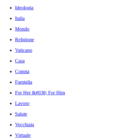
Ideologia
Italia
Mondo
Religione
Vaticano
Casa
Coppia
Famiglia
For Her &#038; For Him
Lavoro
Salute
Vecchiaia
Virtuale