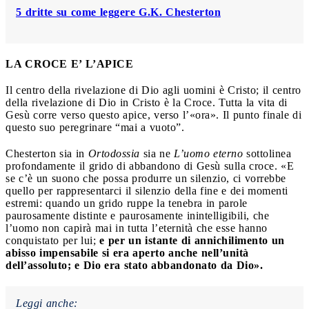
5 dritte su come leggere G.K. Chesterton
LA CROCE E’ L’APICE
Il centro della rivelazione di Dio agli uomini è Cristo; il centro
della rivelazione di Dio in Cristo è la Croce. Tutta la vita di
Gesù corre verso questo apice, verso l’«ora». Il punto finale di
questo suo peregrinare “mai a vuoto”.
Chesterton sia in
Ortodossia
sia ne
L’uomo eterno
sottolinea
profondamente il grido di abbandono di Gesù sulla croce. «E
se c’è un suono che possa produrre un silenzio, ci vorrebbe
quello per rappresentarci il silenzio della fine e dei momenti
estremi: quando un grido ruppe la tenebra in parole
paurosamente distinte e paurosamente inintelligibili, che
l’uomo non capirà mai in tutta l’eternità che esse hanno
conquistato per lui;
e per un istante di annichilimento un
abisso impensabile si era aperto anche nell’unità
dell’assoluto; e Dio era stato abbandonato da Dio».
Leggi anche: