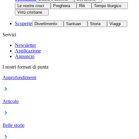
Le nostre croci
Preghiera
Riti
Tempo liturgico
Virtù cristiane
Scoperte
Divertimento
Santuari
Storia
Viaggi
Servizi
Newsletter
Applicazione
Annuncio
I nostri formati di punta
Approfondimenti
Articolo
Belle storie