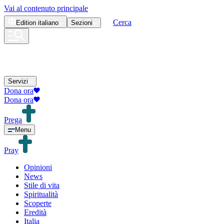
Vai al contenuto principale
Cerca
Edition
italiano
Sezioni
Servizi
Dona ora
Dona ora
Prega
Menu
Pray
Opinioni
News
Stile di vita
Spiritualità
Scoperte
Eredità
Italia