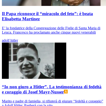
Il Papa riconosce il “miracolo del feto”: è beata
Elisabetta Martinez
E’ la fondatrice della Congregazione delle Figlie di Santa Maria di
Leuca. Francesco ha proclamato anche cinque nuovi venerabili
adolf hitler
“Io non giuro a Hitler”. La testimonianza di fedeltà
e coraggio di Josef Mayr-Nusser
Marito e padre di famiglia, si rifiuterà di giurare “fedeltà e coraggio”
a Adolf Hitler. Pagherà con la vita...