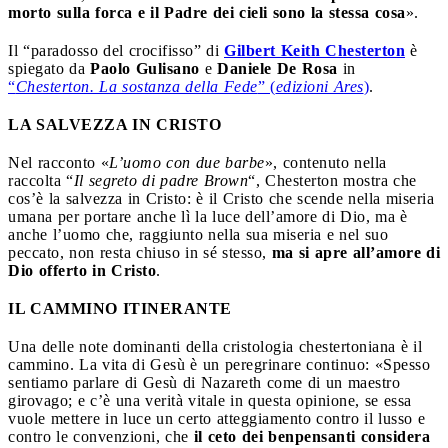
morto sulla forca e il Padre dei cieli sono la stessa cosa
».
Il “paradosso del crocifisso” di
Gilbert Keith Chesterton
è
spiegato da
Paolo Gulisano
e
Daniele De Rosa
in
“
Chesterton. La sostanza della Fede
” (
edizioni Ares
)
.
LA SALVEZZA IN CRISTO
Nel racconto «
L’uomo con due barbe
», contenuto nella
raccolta “
Il segreto di padre Brown
“, Chesterton mostra che
cos’è la salvezza in Cristo: è il Cristo che scende nella miseria
umana per portare anche lì la luce dell’amore di Dio, ma è
anche l’uomo che, raggiunto nella sua miseria e nel suo
peccato, non resta chiuso in sé stesso,
ma si apre all’amore di
Dio offerto in Cristo
.
IL CAMMINO ITINERANTE
Una delle note dominanti della cristologia chestertoniana è il
cammino. La vita di Gesù è un peregrinare continuo: «Spesso
sentiamo parlare di Gesù di Nazareth come di un maestro
girovago; e c’è una verità vitale in questa opinione, se essa
vuole mettere in luce un certo atteggiamento contro il lusso e
contro le convenzioni, che
il ceto dei benpensanti considera