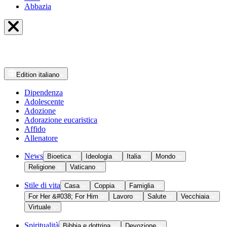
Abbazia
Edition
italiano
Dipendenza
Adolescente
Adozione
Adorazione eucaristica
Affido
Allenatore
News
Bioetica
Ideologia
Italia
Mondo
Religione
Vaticano
Stile di vita
Casa
Coppia
Famiglia
For Her &#038; For Him
Lavoro
Salute
Vecchiaia
Virtuale
Spiritualità
Bibbia e dottrina
Devozione