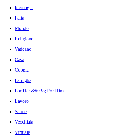
Ideologia
Italia
Mondo
Religione
Vaticano
Casa
Coppia
Famiglia
For Her &#038; For Him
Lavoro
Salute
Vecchiaia
Virtuale