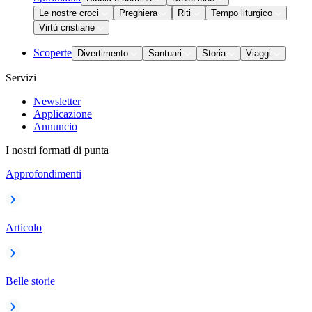
Le nostre croci
Preghiera
Riti
Tempo liturgico
Virtù cristiane
Scoperte
Divertimento
Santuari
Storia
Viaggi
Servizi
Newsletter
Applicazione
Annuncio
I nostri formati di punta
Approfondimenti
Articolo
Belle storie