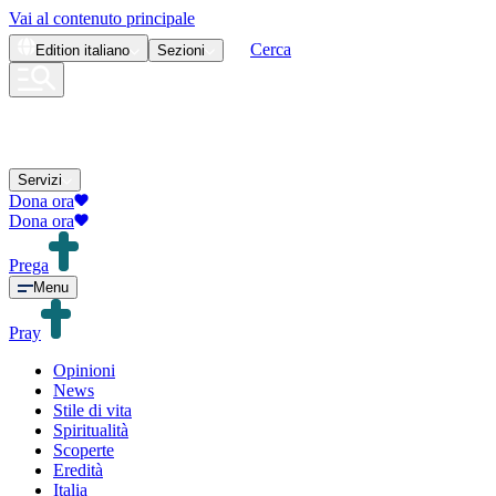
Vai al contenuto principale
Cerca
Edition
italiano
Sezioni
Servizi
Dona ora
Dona ora
Prega
Menu
Pray
Opinioni
News
Stile di vita
Spiritualità
Scoperte
Eredità
Italia