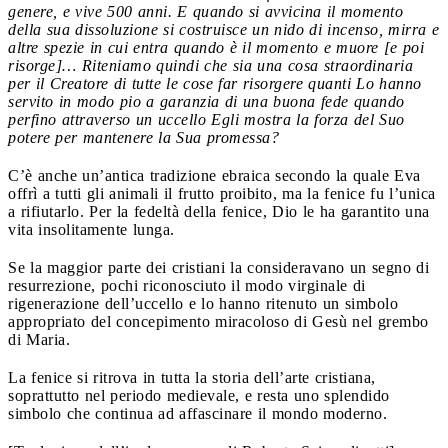
genere, e vive 500 anni. E quando si avvicina il momento
della sua dissoluzione si costruisce un nido di incenso, mirra e
altre spezie in cui entra quando è il momento e muore [e poi
risorge]… Riteniamo quindi che sia una cosa straordinaria
per il Creatore di tutte le cose far risorgere quanti Lo hanno
servito in modo pio a garanzia di una buona fede quando
perfino attraverso un uccello Egli mostra la forza del Suo
potere per mantenere la Sua promessa?
C’è anche un’antica tradizione ebraica secondo la quale Eva
offrì a tutti gli animali il frutto proibito, ma la fenice fu l’unica
a rifiutarlo. Per la fedeltà della fenice, Dio le ha garantito una
vita insolitamente lunga.
Se la maggior parte dei cristiani la consideravano un segno di
resurrezione, pochi riconosciuto il modo virginale di
rigenerazione dell’uccello e lo hanno ritenuto un simbolo
appropriato del concepimento miracoloso di Gesù nel grembo
di Maria.
La fenice si ritrova in tutta la storia dell’arte cristiana,
soprattutto nel periodo medievale, e resta uno splendido
simbolo che continua ad affascinare il mondo moderno.