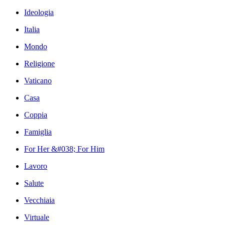
Ideologia
Italia
Mondo
Religione
Vaticano
Casa
Coppia
Famiglia
For Her &#038; For Him
Lavoro
Salute
Vecchiaia
Virtuale