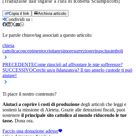
[Traduzione dall’inglese a cura di Roberta Sciamplicotti]
Copia il link
Archivia articolo
Condividi su
:
Le parole chiave/tag associati a questo articolo:
chiesa
cattolica
concepimento
cristianesimo
resurrezione
rinascita
simboli
PRECEDENTE
Come riuscirò ad affrontare le mie sofferenze?
SUCCESSIVO
Cerchi un/a fidanzato/a? Il tuo angelo custode ti può
aiutare!
Ti piace il nostro contenuto?
Aiutaci a coprire i costi di produzione
degli articoli che leggi e
sostieni la missione di Aleteia. Grazie alle detrazioni fiscali, puoi
sostenere
il principale sito cattolico al mondo riducendo le tue
tasse.
Dona ora.
Faccio una donazione adesso