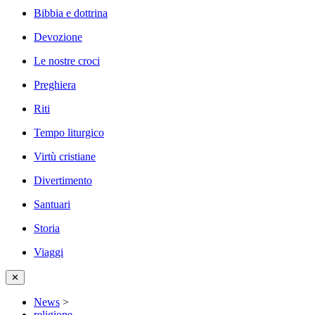
Bibbia e dottrina
Devozione
Le nostre croci
Preghiera
Riti
Tempo liturgico
Virtù cristiane
Divertimento
Santuari
Storia
Viaggi
✕
News
>
religione