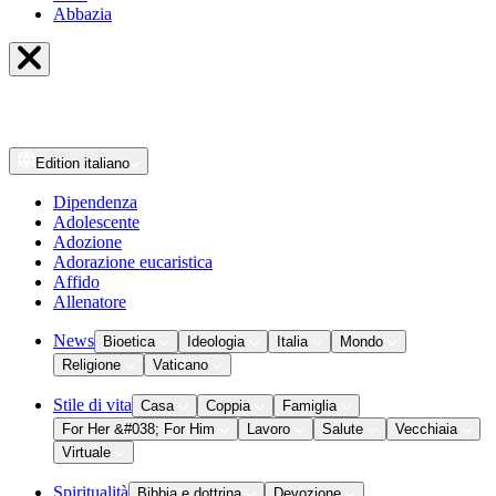
Abbazia
Edition
italiano
Dipendenza
Adolescente
Adozione
Adorazione eucaristica
Affido
Allenatore
News
Bioetica
Ideologia
Italia
Mondo
Religione
Vaticano
Stile di vita
Casa
Coppia
Famiglia
For Her &#038; For Him
Lavoro
Salute
Vecchiaia
Virtuale
Spiritualità
Bibbia e dottrina
Devozione