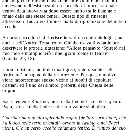
antichi greci e romani (così come altre culture del mondo)
credevano nell’esistenza di un “uccello di fuoco” al quale
veniva data nuova vita dopo essere morto tra le fiamme e
rinato dalle sue stesse ceneri. Questo tipo di rinascita
attraverso il fuoco era l’unico modo di riproduzione del mitico
uccello.
A questo uccello ci si riferisce in vari racconti mitologici, ma
anche nell’Antico Testamento. Giobbe usava il volatile per
descrivere la propria situazione: “Allora pensavo: ‘Spirerò nel
mio nido e moltiplicherò i miei giorni come la fenice’”
(Giobbe 29, 18).
I primi cristiani, molti dei quali greci, videro subito nella
fenice un’immagine della resurrezione. Per questo motivo
viene rappresentata spesso vicino ai luoghi di sepoltura
cristiani ed è uno dei simboli preferiti della Chiesa delle
origini.
San Clemente Romano, morto alla fine del I secolo e quarto
Papa, scrisse della fenice e del suo valore simbolico:
Consideriamo quello splendido segno [della resurrezione] che
ha luogo nelle terre orientali, ovvero in Arabia e nei Paesi
vicini. C’è un certo uccello chiamato fenice. È l’unico del suo