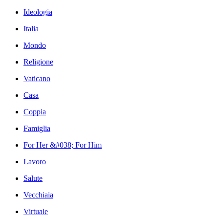
Ideologia
Italia
Mondo
Religione
Vaticano
Casa
Coppia
Famiglia
For Her &#038; For Him
Lavoro
Salute
Vecchiaia
Virtuale