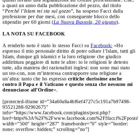
a quasi un anno dalla pubblicazione del pezzo, dal titolo
“
Perché l’Islam mi sta sul gozzo
”, ha sospeso Facci dalla
professione per due mesi, con conseguente blocco dello
stipendio per 60 giorni (
La Nuova Bussola, 20 giugno
).
LA NOTA SU FACEBOOK
A renderlo noto è stato lo stesso Facci su
Facebook:
«Ho
espresso il mio personale diritto di poter odiare l’Islam, tutti gli
Islam, dunque gli islamici e la loro religione che giudico
addirittura peggiore di tutte le altre: io le religioni le detesto
tutte, alla maniera dei razionalisti inglesi: non sono mai stato
un teo-con, non m’interessa contrapporre una religione a
un’altra: tanto che ho espresso
critiche durissime anche
contro il Papa e il Vaticano e questo senza che nessuno mi
denunciasse all’Ordine
».
[protected-iframe id=”34a60a8a4bf6ef4727c5c191a7b97498-
95521288-92902675″
info=”https://www.facebook.com/plugins/post.php?
href=https%3A%2F%2Fwww.facebook.com%2Fffacci%2Fpost
width=”500″ height=”287″ frameborder=”0″ style=”border:
none; overflow: hidden;” scrolling=”no”]