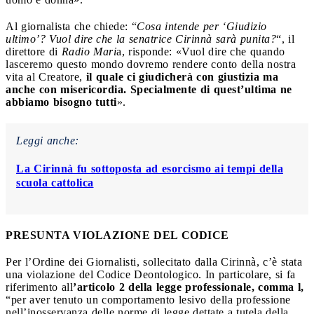
Al giornalista che chiede: “
Cosa intende per ‘Giudizio
ultimo’? Vuol dire che la senatrice Cirinnà sarà punita?
“, il
direttore di
Radio Mari
a, risponde: «Vuol dire che quando
lasceremo questo mondo dovremo rendere conto della nostra
vita al Creatore,
il quale ci giudicherà con giustizia ma
anche con misericordia. Specialmente di quest’ultima ne
abbiamo bisogno tutti
».
Leggi anche:
La Cirinnà fu sottoposta ad esorcismo ai tempi della
scuola cattolica
PRESUNTA VIOLAZIONE DEL CODICE
Per l’Ordine dei Giornalisti, sollecitato dalla Cirinnà, c’è stata
una violazione del Codice Deontologico. In particolare, si fa
riferimento all
’articolo 2 della legge professionale, comma l,
“per aver tenuto un comportamento lesivo della professione
nell’inosservanza delle norme di legge dettate a tutela della