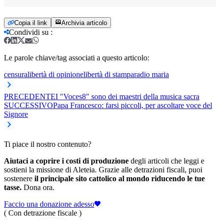
Copia il link
Archivia articolo
Condividi su
:
Le parole chiave/tag associati a questo articolo:
censura
libertà di opinione
libertà di stampa
radio maria
PRECEDENTE
I "Voces8" sono dei maestri della musica sacra
SUCCESSIVO
Papa Francesco: farsi piccoli, per ascoltare voce del
Signore
Ti piace il nostro contenuto?
Aiutaci a coprire i costi di produzione
degli articoli che leggi e
sostieni la missione di Aleteia. Grazie alle detrazioni fiscali, puoi
sostenere
il principale sito cattolico al mondo riducendo le tue
tasse.
Dona ora.
Faccio una donazione adesso
( Con detrazione fiscale )