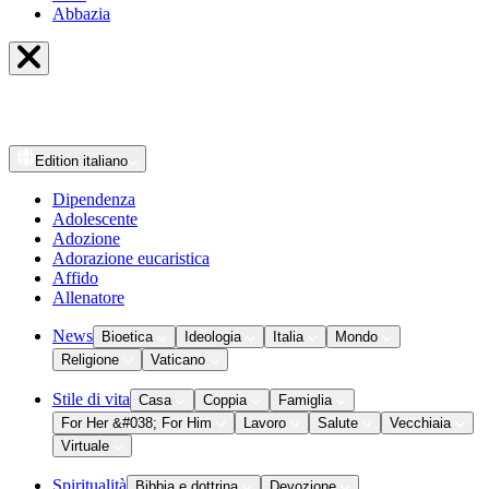
Abbazia
Edition
italiano
Dipendenza
Adolescente
Adozione
Adorazione eucaristica
Affido
Allenatore
News
Bioetica
Ideologia
Italia
Mondo
Religione
Vaticano
Stile di vita
Casa
Coppia
Famiglia
For Her &#038; For Him
Lavoro
Salute
Vecchiaia
Virtuale
Spiritualità
Bibbia e dottrina
Devozione