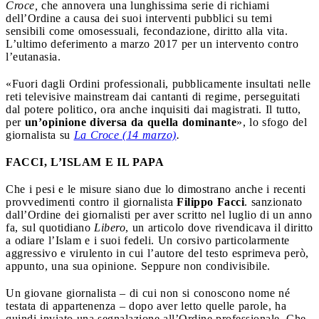
Croce,
che annovera una lunghissima serie di richiami
dell’Ordine a causa dei suoi interventi pubblici su temi
sensibili come omosessuali, fecondazione, diritto alla vita.
L’ultimo deferimento a marzo 2017 per un intervento contro
l’eutanasia.
«Fuori dagli Ordini professionali, pubblicamente insultati nelle
reti televisive mainstream dai cantanti di regime, perseguitati
dal potere politico, ora anche inquisiti dai magistrati. Il tutto,
per
un’opinione diversa da quella dominante
», lo sfogo del
giornalista su
La Croce (14 marzo)
.
FACCI, L’ISLAM E IL PAPA
Che i pesi e le misure siano due lo dimostrano anche i recenti
provvedimenti contro il giornalista
Filippo Facci
. sanzionato
dall’Ordine dei giornalisti per aver scritto nel luglio di un anno
fa, sul quotidiano
Libero
, un articolo dove rivendicava il diritto
a odiare l’Islam e i suoi fedeli. Un corsivo particolarmente
aggressivo e virulento in cui l’autore del testo esprimeva però,
appunto, una sua opinione. Seppure non condivisibile.
Un giovane giornalista – di cui non si conoscono nome né
testata di appartenenza – dopo aver letto quelle parole, ha
quindi inviato una segnalazione all’Ordine professionale. Che,