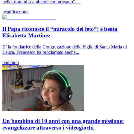
bello, non mi scambierei con nessuno”,...
beatificazione
Il Papa riconosce il “miracolo del feto”: è beata
Elisabetta Martinez
E’ la fondatrice della Congregazione delle Figlie di Santa Maria di
Leuca. Francesco ha proclamato anche...
bambino
Un bambino di 10 anni con una grande missione:
evangelizzare attraverso i videogiochi