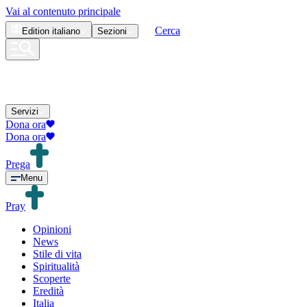
Vai al contenuto principale
Cerca
Edition
italiano
Sezioni
Servizi
Dona ora
Dona ora
Prega
Menu
Pray
Opinioni
News
Stile di vita
Spiritualità
Scoperte
Eredità
Italia