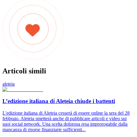
Articoli simili
aleteia
L’edizione italiana di Aleteia chiude i battenti
L'edizione italiana di Aleteia cesserà di essere online la sera del 28
febbraio. Aleteia smetterà anche di pubblicare articoli e video sui
suoi social network. Una scelta dolorosa resa improrogabile dalla
mancanza di risorse finanziarie sufficienti...