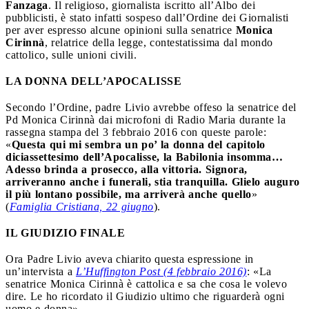
Fanzaga
. Il religioso, giornalista iscritto all’Albo dei
pubblicisti, è stato infatti sospeso dall’Ordine dei Giornalisti
per aver espresso alcune opinioni sulla senatrice
Monica
Cirinnà
, relatrice della legge, contestatissima dal mondo
cattolico, sulle unioni civili.
LA DONNA DELL’APOCALISSE
Secondo l’Ordine, padre Livio avrebbe offeso la senatrice del
Pd Monica Cirinnà dai microfoni di Radio Maria durante la
rassegna stampa del 3 febbraio 2016 con queste parole:
«
Questa qui mi sembra un po’ la donna del capitolo
diciassettesimo dell’Apocalisse, la Babilonia insomma…
Adesso brinda a prosecco, alla vittoria. Signora,
arriveranno anche i funerali, stia tranquilla. Glielo auguro
il più lontano possibile, ma arriverà anche quello
»
(
Famiglia Cristiana, 22 giugno
).
IL GIUDIZIO FINALE
Ora Padre Livio aveva chiarito questa espressione in
un’intervista a
L’Huffington Post (4 febbraio 2016)
: «La
senatrice Monica Cirinnà è cattolica e sa che cosa le volevo
dire. Le ho ricordato il Giudizio ultimo che riguarderà ogni
uomo e donna».