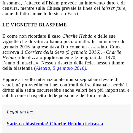
Insomma, l’attacco all’Islam prevede un intervento duro e di
censura, mentre sulla Chiesa prevale la linea del
laisser faire,
c
ome di fatto ammette lo stesso Facci.
LE VIGNETTE BLASFEME
E come non ricordare il caso
Charlie Hebdo
e delle sue
vignette che di satirico hanno poco o nulla. In un numero di
gennaio 2016 rappresentava Dio come un assassino. Come
scriveva il
Corriere della Sera (5 gennaio 2016)
, «
Charlie
Hebdo
ridicolizza orgogliosamente le religioni dal 1970,
l’anno di nascita». Nessun rispetto della fede, nessun timore
della blasfemia (
Aleteia, 5 gennaio 2016)
.
Eppure a livello internazionale non si segnalano levate di
scudi, né provvedimenti nei confronti del settimanale perché il
diritto alla satira oscurerebbe anche valori ben più importanti e
solidi come il rispetto delle persone e dei loro credo.
Leggi anche:
Satira o blasfemia? Charlie Hebdo ci ricasca