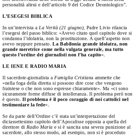
personalità altrui e dell’articolo 9 del Codice Deontologico”.
L’ESEGESI BIBLICA
In un’intervista a
La Verità (21 giugno),
Padre Livio
rilancia
l’esegesi del passo biblico: «Avevo citato quel capitolo dove si
condanna l’idolatria, non la prostituzione. A quell’aspetto non
avevo neppure pensato.
La Babilonia grande idolatra, non
grande meretrice come nella vulgata generale, ma tutto
questo l’ordine dei giornalisti non l’ha capito
».
LE IENE E RADIO MARIA
Il sacerdote-giornalista a
Famiglia Cristian
a ammette che
«nella foga della diretta si possono dire cose che vengono
fraintese o che non sono espresse chiaramente». Ma «ci sono
sicuramente forme diffuse di intolleranza. Il problema però non
è questo.
Il problema è il poco coraggio di noi cattolici nel
testimoniare la fede
».
Se da parte dell’Ordine c’è stata un’interpretazione del
diciassettesimo capitolo dell’Apocalisse opposta a quella del
direttore di
Radio Maria
e si è sancita una severa punizione al
sacerdote, allo stesso modo, ad esempio, non si è proceduto