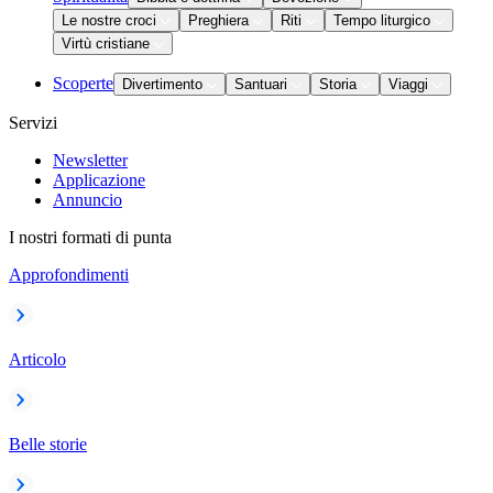
Le nostre croci
Preghiera
Riti
Tempo liturgico
Virtù cristiane
Scoperte
Divertimento
Santuari
Storia
Viaggi
Servizi
Newsletter
Applicazione
Annuncio
I nostri formati di punta
Approfondimenti
Articolo
Belle storie