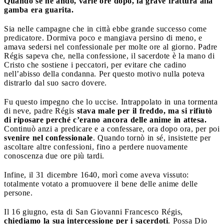
Quando se ne andò, varie ore dopo, la grave frattura alla
gamba era guarita.
Sia nelle campagne che in città ebbe grande successo come
predicatore. Dormiva poco e mangiava persino di meno, e
amava sedersi nel confessionale per molte ore al giorno. Padre
Régis sapeva che, nella confessione, il sacerdote è la mano di
Cristo che sostiene i peccatori, per evitare che cadino
nell’abisso della condanna. Per questo motivo nulla poteva
distrarlo dal suo sacro dovere.
Fu questo impegno che lo uccise. Intrappolato in una tormenta
di neve, padre Régis
stava male per il freddo, ma si rifiutò
di riposare perché c’erano ancora delle anime in attesa.
Continuò anzi a predicare e a confessare, ora dopo ora, per poi
svenire nel confessionale
. Quando tornò in sé, insistette per
ascoltare altre confessioni, fino a perdere nuovamente
conoscenza due ore più tardi.
Infine, il 31 dicembre 1640, morì come aveva vissuto:
totalmente votato a promuovere il bene delle anime delle
persone.
Il 16 giugno, esta di San Giovanni Francesco Régis,
chiediamo la sua intercessione per i sacerdoti
. Possa Dio