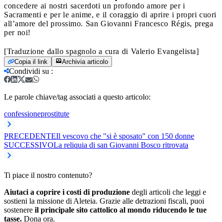
concedere ai nostri sacerdoti un profondo amore per i
Sacramenti e per le anime, e il coraggio di aprire i propri cuori
all’amore del prossimo. San Giovanni Francesco Régis, prega
per noi!
[Traduzione dallo spagnolo a cura di Valerio Evangelista]
Copia il link
Archivia articolo
Condividi su
:
Le parole chiave/tag associati a questo articolo:
confessione
prostitute
PRECEDENTE
Il vescovo che "si è sposato" con 150 donne
SUCCESSIVO
La reliquia di san Giovanni Bosco ritrovata
Ti piace il nostro contenuto?
Aiutaci a coprire i costi di produzione
degli articoli che leggi e
sostieni la missione di Aleteia. Grazie alle detrazioni fiscali, puoi
sostenere
il principale sito cattolico al mondo riducendo le tue
tasse.
Dona ora.