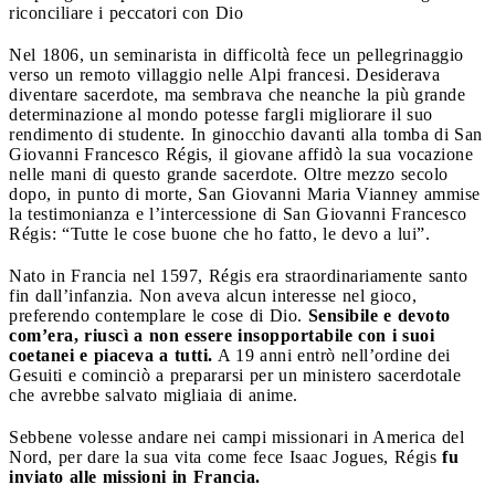
riconciliare i peccatori con Dio
Nel 1806, un seminarista in difficoltà fece un pellegrinaggio
verso un remoto villaggio nelle Alpi francesi. Desiderava
diventare sacerdote, ma sembrava che neanche la più grande
determinazione al mondo potesse fargli migliorare il suo
rendimento di studente. In ginocchio davanti alla tomba di San
Giovanni Francesco Régis, il giovane affidò la sua vocazione
nelle mani di questo grande sacerdote. Oltre mezzo secolo
dopo, in punto di morte, San Giovanni Maria Vianney ammise
la testimonianza e l’intercessione di San Giovanni Francesco
Régis: “Tutte le cose buone che ho fatto, le devo a lui”.
Nato in Francia nel 1597, Régis era straordinariamente santo
fin dall’infanzia. Non aveva alcun interesse nel gioco,
preferendo contemplare le cose di Dio.
Sensibile e devoto
com’era, riuscì a non essere insopportabile con i suoi
coetanei e piaceva a tutti.
A 19 anni entrò nell’ordine dei
Gesuiti e cominciò a prepararsi per un ministero sacerdotale
che avrebbe salvato migliaia di anime.
Sebbene volesse andare nei campi missionari in America del
Nord, per dare la sua vita come fece Isaac Jogues, Régis
fu
inviato alle missioni in Francia.