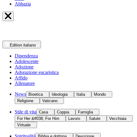
Abbazia
Edition
italiano
Dipendenza
Adolescente
Adozione
Adorazione eucaristica
Affido
Allenatore
News
Bioetica
Ideologia
Italia
Mondo
Religione
Vaticano
Stile di vita
Casa
Coppia
Famiglia
For Her &#038; For Him
Lavoro
Salute
Vecchiaia
Virtuale
Spiritualità
Bibbia e dottrina
Devozione