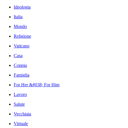
Ideologia
Italia
Mondo
Religione
Vaticano
Casa
Coppia
Famiglia
For Her &#038; For Him
Lavoro
Salute
Vecchiaia
Virtuale