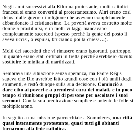
Negli anni successivi alla Riforma protestante, molti cattolici
francesi si erano convertiti al protestantesimo. Altri erano così
delusi dalle guerre di religione che avevano completamente
abbandonato il cristianesimo. La povertà aveva costretto molte
donne a prostituirsi, e in molti villaggi mancavano
completamente sacerdoti (spesso perché la gente del posto li
aveva uccisi, o espulsi, bruciando poi la chiesa…).
Molti dei sacerdoti che vi rimasero erano ignoranti, purtroppo,
in quanto erano stati ordinati in fretta perché avrebbero dovuto
sostituire le migliaia di martirizzati.
Sembrava una situazione senza speranza, ma Padre Régis
sapeva che Dio avrebbe fatto grandi cose con i più umili degli
strumenti, e restò dunque sulla sua decisione.
Cominciò a
dare cibo ai poveri e a prendersi cura dei malati, e in poco
tempo si riunirono gruppi di persone per ascoltare i suoi
sermoni
. Con la sua predicazione semplice e potente le folle si
moltiplicarono.
In seguito a una missione parrocchiale a Sommières,
una città
quasi interamente protestante, quasi tutti gli abitanti
tornarono alla fede cattolica.