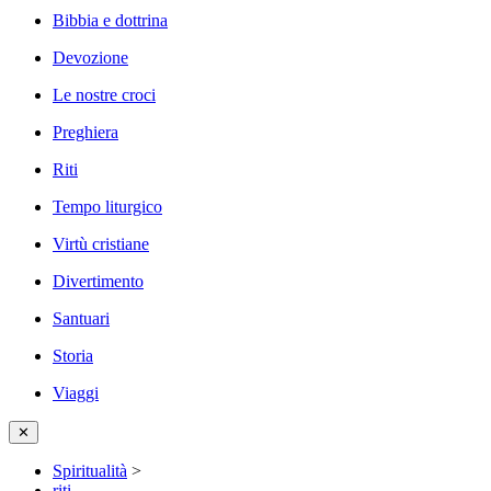
Bibbia e dottrina
Devozione
Le nostre croci
Preghiera
Riti
Tempo liturgico
Virtù cristiane
Divertimento
Santuari
Storia
Viaggi
✕
Spiritualità
>
riti