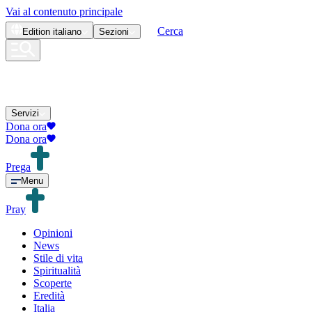
Vai al contenuto principale
Cerca
Edition
italiano
Sezioni
Servizi
Dona ora
Dona ora
Prega
Menu
Pray
Opinioni
News
Stile di vita
Spiritualità
Scoperte
Eredità
Italia