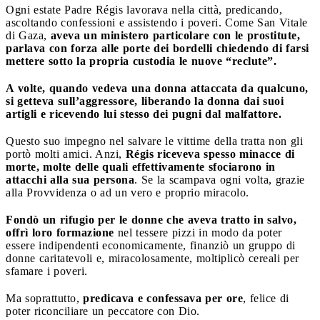
Ogni estate Padre Régis lavorava nella città, predicando,
ascoltando confessioni e assistendo i poveri. Come San Vitale
di Gaza,
aveva un ministero particolare con le prostitute,
parlava con forza alle porte dei bordelli chiedendo di farsi
mettere sotto la propria custodia le nuove “reclute”.
A volte, quando vedeva una donna attaccata da qualcuno,
si getteva sull’aggressore, liberando la donna dai suoi
artigli e ricevendo lui stesso dei pugni dal malfattore.
Questo suo impegno nel salvare le vittime della tratta non gli
portò molti amici. Anzi,
Régis riceveva spesso minacce di
morte, molte delle quali effettivamente sfociarono in
attacchi alla sua persona
. Se la scampava ogni volta, grazie
alla Provvidenza o ad un vero e proprio miracolo.
Fondò un rifugio per le donne che aveva tratto in salvo,
offrì loro formazione
nel tessere pizzi in modo da poter
essere indipendenti economicamente, finanziò un gruppo di
donne caritatevoli e, miracolosamente, moltiplicò cereali per
sfamare i poveri.
Ma soprattutto,
predicava e confessava per ore
, felice di
poter riconciliare un peccatore con Dio.