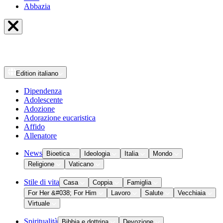
Abbazia
Edition
italiano
Dipendenza
Adolescente
Adozione
Adorazione eucaristica
Affido
Allenatore
News
Bioetica
Ideologia
Italia
Mondo
Religione
Vaticano
Stile di vita
Casa
Coppia
Famiglia
For Her &#038; For Him
Lavoro
Salute
Vecchiaia
Virtuale
Spiritualità
Bibbia e dottrina
Devozione