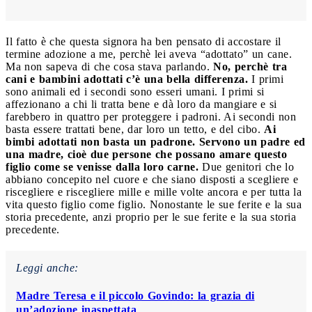
Il fatto è che questa signora ha ben pensato di accostare il
termine adozione a me, perchè lei aveva “adottato” un cane.
Ma non sapeva di che cosa stava parlando.
No, perchè tra
cani e bambini adottati c’è una bella differenza.
I primi
sono animali ed i secondi sono esseri umani. I primi si
affezionano a chi li tratta bene e dà loro da mangiare e si
farebbero in quattro per proteggere i padroni. Ai secondi non
basta essere trattati bene, dar loro un tetto, e del cibo.
Ai
bimbi adottati non basta un padrone. Servono un padre ed
una madre, cioè due persone che possano amare questo
figlio come se venisse dalla loro carne.
Due genitori che lo
abbiano concepito nel cuore e che siano disposti a scegliere e
riscegliere e riscegliere mille e mille volte ancora e per tutta la
vita questo figlio come figlio. Nonostante le sue ferite e la sua
storia precedente, anzi proprio per le sue ferite e la sua storia
precedente.
Leggi anche:
Madre Teresa e il piccolo Govindo: la grazia di
un’adozione inaspettata