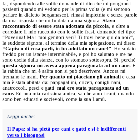
fa, rispondendo alle solite domande di rito che mi pongono i
pazienti quando mi vedono per la prima volta (e mi sentono
parlare in dialetto bergamasco), rimasi impietrita e senza parole
da una risposta che mi fu data da una signora.
Stavo
raccontando di essere stata adottata da piccola
, e oltre a
corredare il mio racconto con le solite frasi, domande del tipo:
“Poverina! Ma i tuoi genitori veri? Ti trovi bene qui da noi?”,
la suddetta signora, al termine della mia spiegazione, mi disse:
“Capisco di cosa parli, io ho adottato un cane!”
. Ho sudato
freddo per un istante interminabile, e poi ho salutato e me ne
sono uscita dalla stanza, con lo stomaco sottosopra. Sì, perchè
questa signora mi aveva appena paragonata ad un cane.
E
la rabbia che mi è salita non si può descrivere. Ancora mi
tremano le mani.
Per quanto mi piacciano gli animali
e casa
mia è stata abitata da: pappagallini, criceti, conigli nani,
anatroccoli, pesci e gatti,
mai ero stata paragonata ad un
cane.
Ed una mia carissima amica, sa che amo i cani, quando
sono ben educati e socievoli, come la sua Lamù.
Leggi anche:
Il Papa: si ha pietà per cani e gatti e si è indifferenti
verso i bisognosi