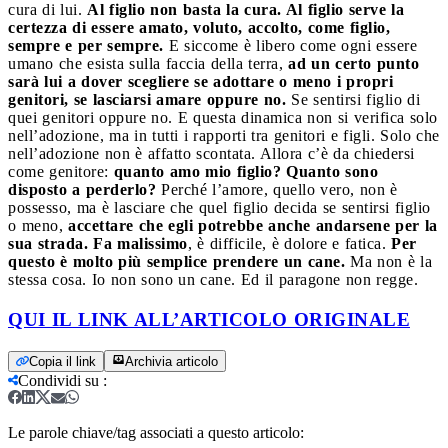
cura di lui.
Al figlio non basta la cura. Al figlio serve la
certezza di essere amato, voluto, accolto, come figlio,
sempre e per sempre.
E siccome è libero come ogni essere
umano che esista sulla faccia della terra,
ad un certo punto
sarà lui a dover scegliere se adottare o meno i propri
genitori, se lasciarsi amare oppure no.
Se sentirsi figlio di
quei genitori oppure no. E questa dinamica non si verifica solo
nell’adozione, ma in tutti i rapporti tra genitori e figli. Solo che
nell’adozione non è affatto scontata. Allora c’è da chiedersi
come genitore:
quanto amo mio figlio? Quanto sono
disposto a perderlo?
Perché l’amore, quello vero, non è
possesso, ma è lasciare che quel figlio decida se sentirsi figlio
o meno,
accettare che egli potrebbe anche andarsene per la
sua strada.
Fa malissimo
, è difficile, è dolore e fatica.
Per
questo è molto più semplice prendere un cane.
Ma non è la
stessa cosa. Io non sono un cane. Ed il paragone non regge.
QUI IL LINK ALL’ARTICOLO ORIGINALE
Copia il link
Archivia articolo
Condividi su
:
Le parole chiave/tag associati a questo articolo: