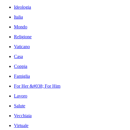
Ideologia
Italia
Mondo
Religione
Vaticano
Casa
Coppia
Famiglia
For Her &#038; For Him
Lavoro
Salute
Vecchiaia
Virtuale