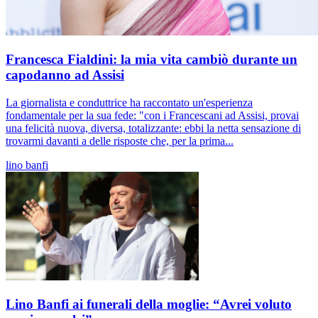
Francesca Fialdini: la mia vita cambiò durante un
capodanno ad Assisi
La giornalista e conduttrice ha raccontato un'esperienza
fondamentale per la sua fede: "con i Francescani ad Assisi, provai
una felicità nuova, diversa, totalizzante: ebbi la netta sensazione di
trovarmi davanti a delle risposte che, per la prima...
lino banfi
Lino Banfi ai funerali della moglie: “Avrei voluto