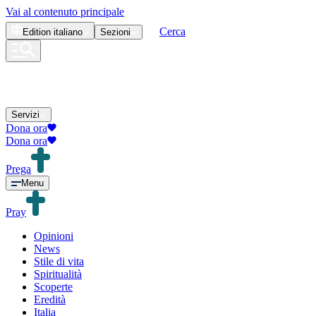
Vai al contenuto principale
Cerca
Edition
italiano
Sezioni
Servizi
Dona ora
Dona ora
Prega
Menu
Pray
Opinioni
News
Stile di vita
Spiritualità
Scoperte
Eredità
Italia