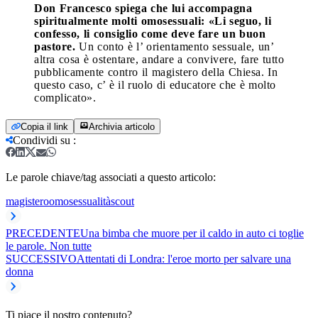
Don Francesco spiega che lui accompagna
spiritualmente molti omosessuali: «Li seguo, li
confesso, li consiglio come deve fare un buon
pastore.
Un conto è l’ orientamento sessuale, un’
altra cosa è ostentare, andare a convivere, fare tutto
pubblicamente contro il magistero della Chiesa. In
questo caso, c’ è il ruolo di educatore che è molto
complicato».
Copia il link
Archivia articolo
Condividi su
:
Le parole chiave/tag associati a questo articolo:
magistero
omosessualità
scout
PRECEDENTE
Una bimba che muore per il caldo in auto ci toglie
le parole. Non tutte
SUCCESSIVO
Attentati di Londra: l'eroe morto per salvare una
donna
Ti piace il nostro contenuto?