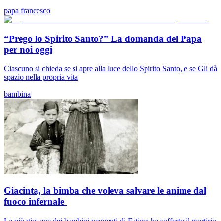
papa francesco
“Prego lo Spirito Santo?” La domanda del Papa
per noi oggi
Ciascuno si chieda se si apre alla luce dello Spirito Santo, e se Gli dà
spazio nella propria vita
bambina
Giacinta, la bimba che voleva salvare le anime dal
fuoco infernale
La più giovane dei bambini veggenti di Fatima ha sofferto il martirio