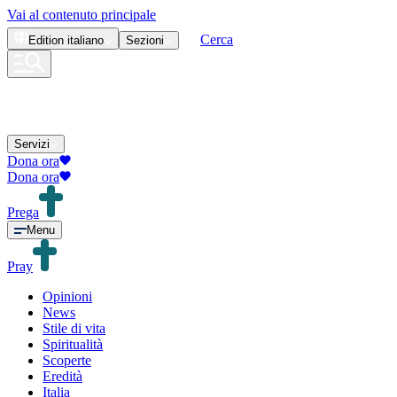
Vai al contenuto principale
Cerca
Edition
italiano
Sezioni
Servizi
Dona ora
Dona ora
Prega
Menu
Pray
Opinioni
News
Stile di vita
Spiritualità
Scoperte
Eredità
Italia