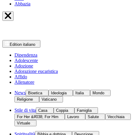
Abbazia
Edition
italiano
Dipendenza
Adolescente
Adozione
Adorazione eucaristica
Affido
Allenatore
News
Bioetica
Ideologia
Italia
Mondo
Religione
Vaticano
Stile di vita
Casa
Coppia
Famiglia
For Her &#038; For Him
Lavoro
Salute
Vecchiaia
Virtuale
Spiritualità
Bibbia e dottrina
Devozione