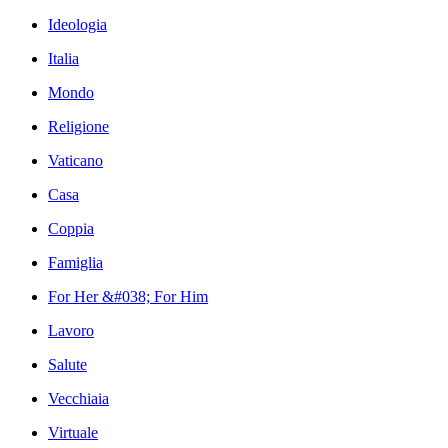
Ideologia
Italia
Mondo
Religione
Vaticano
Casa
Coppia
Famiglia
For Her &#038; For Him
Lavoro
Salute
Vecchiaia
Virtuale