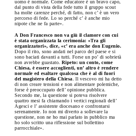
uomo è normale. Come educatore è un bravo capo,
dal punto di vista della fede tutto il gruppo scout
ha molte carenze perché, di fatto, non c’ è un vero
percorso di fede. Lo so perché c’ è anche mio
nipote che ne fa parte».
A Don Francesco non va giù il clamore con cui
è stata organizzata la cerimonia: «Tra gli
organizzatori», dice, «c’ era anche don Eugenio.
Dopo il rito, sono andati nel parco del paese e si
sono baciati davanti a tutti. Forse un po’ di sobrietà
non avrebbe guastato.
Ripeto: un conto, come
Chiesa, è essere accoglienti, un’ altro è rendere
normale ed esaltare qualcosa che è al di fuori
del magistero della Chiesa
. Il vescovo mi ha detto
di non creare tensioni e non alimentare polemiche,
forse è preoccupato dell’ opinione pubblica.
Secondo me, la questione si poteva risolvere
quattro mesi fa chiamando i vertici regionali dell’
Agesci e l’ assistente diocesano e confrontarsi
serenamente. Io non mi diverto a sollevare la
questione, non ne ho mai parlato in pubblico ma
ho solo scritto una riflessione sul bollettino
parrocchiale».