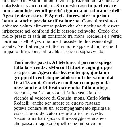
ribadisce che «Sulle unioni civili la posizione della Chiesa è
chiarissima: siamo contrari.
Su questo caso in particolare
non siamo intervenuti perché riguarda un educatore dell’
Agesci e deve essere l’ Agesci a intervenire in prima
battuta, anche previa verifica interna
. Come diocesi non
abbiamo voluto alimentare polemiche che rischiano di essere
irrispettose nei confronti delle persone coinvolte. Credo che
molto presto ci sarà un confronto tra mons. Redaelli e i vertici
nazionali dell’ Agesci tramite l’ assistente diocesano degli
scout». Nel frattempo è tutto fermo, e appare dunque che il
rimpallo di responsabilità abbia preso il sopravvento:
Toni molto pacati. Al telefono, il parroco spiega
tutta la vicenda: «Marco Di Just è capo gruppo
e capo clan Agesci da diverso tempo, guida un
gruppo di venticinque adolescenti che vanno dai
16 ai 18 anni. Convive con il suo compagno da
nove anni e a febbraio scorso ha fatto outing
»,
racconta, «già quattro anni fa ho segnalato la
vicenda al vescovo di Gorizia, mons. Carlo Maria
Redaelli, anche per sapere se questo ragazzo
poteva contare su un accompagnamento spirituale
visto il ruolo delicato di educatore che riveste.
Nessuno mi ha risposto. Il messaggio educativo
che passa ai ragazzi è quello che unirsi con un