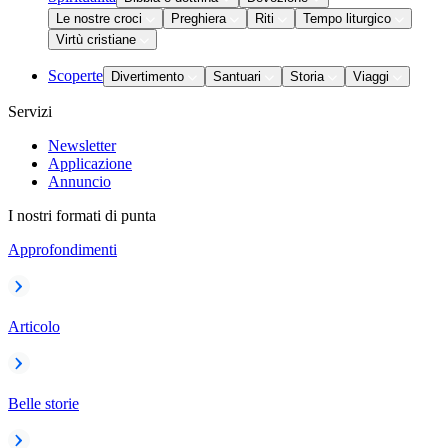
Le nostre croci
Preghiera
Riti
Tempo liturgico
Virtù cristiane
Scoperte
Divertimento
Santuari
Storia
Viaggi
Servizi
Newsletter
Applicazione
Annuncio
I nostri formati di punta
Approfondimenti
Articolo
Belle storie