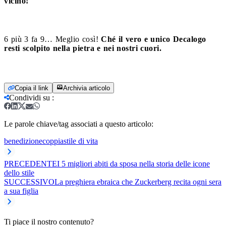
vicino!
6 più 3 fa 9… Meglio così!
Ché il vero e unico Decalogo
resti scolpito nella pietra e nei nostri cuori.
Copia il link
Archivia articolo
Condividi su
:
Le parole chiave/tag associati a questo articolo:
benedizione
coppia
stile di vita
PRECEDENTE
I 5 migliori abiti da sposa nella storia delle icone
dello stile
SUCCESSIVO
La preghiera ebraica che Zuckerberg recita ogni sera
a sua figlia
Ti piace il nostro contenuto?