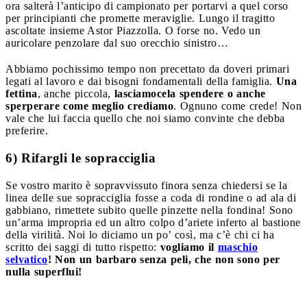
ora salterà l’anticipo di campionato per portarvi a quel corso
per principianti che promette meraviglie. Lungo il tragitto
ascoltate insieme Astor Piazzolla. O forse no. Vedo un
auricolare penzolare dal suo orecchio sinistro…
Abbiamo pochissimo tempo non precettato da doveri primari
legati al lavoro e dai bisogni fondamentali della famiglia.
Una
fettina
, anche piccola,
lasciamocela spendere o anche
sperperare come meglio crediamo
. Ognuno come crede! Non
vale che lui faccia quello che noi siamo convinte che debba
preferire.
6) Rifargli le sopracciglia
Se vostro marito è sopravvissuto finora senza chiedersi se la
linea delle sue sopracciglia fosse a coda di rondine o ad ala di
gabbiano, rimettete subito quelle pinzette nella fondina! Sono
un’arma impropria ed un altro colpo d’ariete inferto al bastione
della virilità. Noi lo diciamo un po’ così, ma c’è chi ci ha
scritto dei saggi di tutto rispetto:
vogliamo il
maschio
selvatico
! Non un barbaro senza peli, che non sono per
nulla superflui!