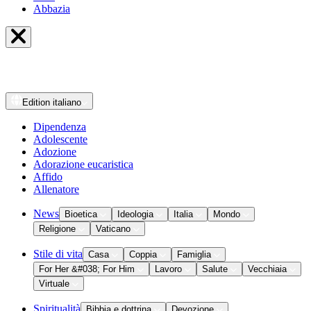
Abbazia
Edition
italiano
Dipendenza
Adolescente
Adozione
Adorazione eucaristica
Affido
Allenatore
News
Bioetica
Ideologia
Italia
Mondo
Religione
Vaticano
Stile di vita
Casa
Coppia
Famiglia
For Her &#038; For Him
Lavoro
Salute
Vecchiaia
Virtuale
Spiritualità
Bibbia e dottrina
Devozione