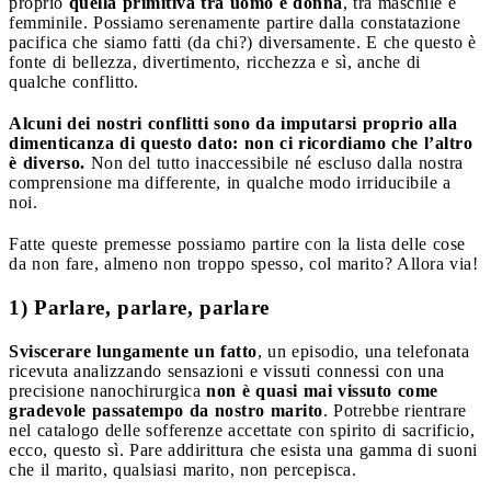
proprio
quella primitiva tra uomo e donna
, tra maschile e
femminile. Possiamo serenamente partire dalla constatazione
pacifica che siamo fatti (da chi?) diversamente. E che questo è
fonte di bellezza, divertimento, ricchezza e sì, anche di
qualche conflitto.
Alcuni dei nostri conflitti sono da imputarsi proprio alla
dimenticanza di questo dato: non ci ricordiamo che l’altro
è diverso.
Non del tutto inaccessibile né escluso dalla nostra
comprensione ma differente, in qualche modo irriducibile a
noi.
Fatte queste premesse possiamo partire con la lista delle cose
da non fare, almeno non troppo spesso, col marito? Allora via!
1) Parlare, parlare, parlare
Sviscerare lungamente un fatto
, un episodio, una telefonata
ricevuta analizzando sensazioni e vissuti connessi con una
precisione nanochirurgica
non è quasi mai vissuto come
gradevole passatempo da nostro marito
. Potrebbe rientrare
nel catalogo delle sofferenze accettate con spirito di sacrificio,
ecco, questo sì. Pare addirittura che esista una gamma di suoni
che il marito, qualsiasi marito, non percepisca.