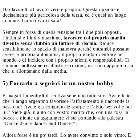
Dai lavoretti al lavoro vero e proprio. Questa opzione è
decisamente più pericolosa della terza, ed è quasi un luogo
comune. Un motivo ci sarà!
Sempre in forza di quella tensione tra i due poli opposti,
l’intimità e l’individuazione,
lavorare col proprio marito
diventa senza dubbio un fattore di rischio
. Riduce
sensibilmente lo spazio di manovra perché entrambi possano
avere la propria autonomia, il proprio modo di entrare nel
mondo e di incidere con i proprio talenti e responsabilità. Ci
saranno moltissime ed illustri eccezioni, ma sono appunto casi
che si allontanano dalla media.
5) Forzarlo a seguirci in un nostro hobby
E magari impedirgli di coltivarsene uno tutto suo. Avete letto
che il tango argentino favorisce l’affiatamento e riaccende la
passione? Avete già comprato le scarpe e l’abito per voi e per
lui? Siete già in auto con vostro marito che, con una rosa in
bocca e niente da aggiungere vi sta portando alla palestra
“Dance dance dance, and Dance!”?
Allora forse è un po’ tardi. Lo avete convinto o solo vinto. E