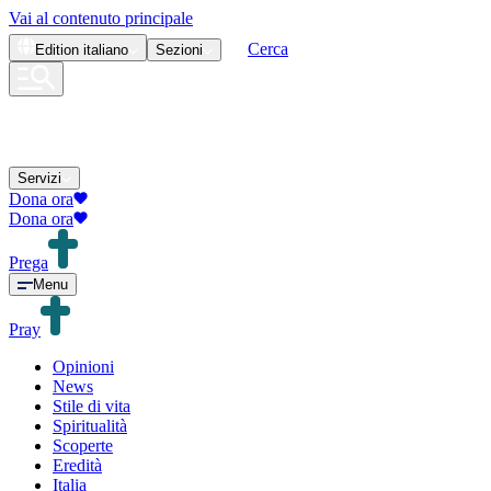
Vai al contenuto principale
Cerca
Edition
italiano
Sezioni
Servizi
Dona ora
Dona ora
Prega
Menu
Pray
Opinioni
News
Stile di vita
Spiritualità
Scoperte
Eredità
Italia