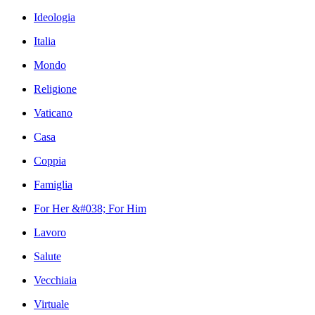
Ideologia
Italia
Mondo
Religione
Vaticano
Casa
Coppia
Famiglia
For Her &#038; For Him
Lavoro
Salute
Vecchiaia
Virtuale