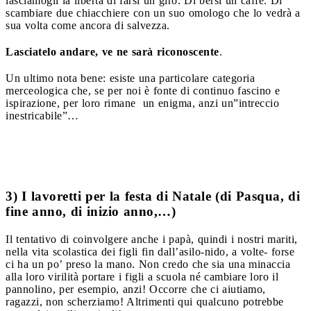
lasciamogli la libertà di farsi un giro. Di bersi un caffè. Di
scambiare due chiacchiere con un suo omologo che lo vedrà a
sua volta come ancora di salvezza.
Lasciatelo andare, ve ne sarà riconoscente
.
Un ultimo nota bene: esiste una particolare categoria
merceologica che, se per noi è fonte di continuo fascino e
ispirazione, per loro rimane un enigma, anzi un”intreccio
inestricabile”…
3) I lavoretti per la festa di Natale
(di Pasqua, di
fine anno, di inizio anno,…)
Il tentativo di coinvolgere anche i papà, quindi i nostri mariti,
nella vita scolastica dei figli fin dall’asilo-nido, a volte- forse
ci ha un po’ preso la mano. Non credo che sia una minaccia
alla loro virilità portare i figli a scuola né cambiare loro il
pannolino, per esempio, anzi! Occorre che ci aiutiamo,
ragazzi, non scherziamo! Altrimenti qui qualcuno potrebbe