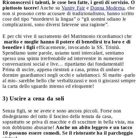
Riconoscersi i talenti, le cose ben fatte, i gesti di servizio. O
piuttosto tacere!
Anche su
Vanity Fair
e
Donna Moderna
, che
non si possono certo accusare di tradizionalismo, hanno scritto
cose del tipo “mordetevi la lingua” o “gli uomini odiano le
complicazioni, sono diversi fatevene una ragione”.
E per chi vive il sacramento del Matrimonio ricordiamoci che
marito e moglie hanno il potere di benedirsi tra loro e di
benedire i figli
efficacemente, invocando la SS. Trinità.
Spendiamo tante parole, usiamo tanti intercalari, sentiamo
spesso una spinta irrefrenabile ad intervenire in numerose
conversazioni social e live… ripartiamo dai fondamentali!
Prima di uscire, appena rientrati a casa, prima di andare a
dormire guardiamoci negli occhi e salutiamoci. Sì marito -parlo
al mio- sarebbe bello che verbalizzassi e non ti giocassi sempre
la carta dello sguardo intenso ed eloquente!
3) Uscire a cena da soli
Senza figli, se ne avete e sono ancora piccoli. Forse non
disdegniamo del tutto il fascino della tenuta da casa,
soprattutto se priva di macchie e di scuciture in bella vista, ma
non dobbiamo abusarne!
Anche un abito leggero e un tacco
10 possono essere comodi. Se il ristorante ha il parcheggio