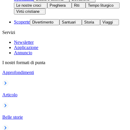
Le nostre croci
Preghiera
Riti
Tempo liturgico
Virtù cristiane
Scoperte
Divertimento
Santuari
Storia
Viaggi
Servizi
Newsletter
Applicazione
Annuncio
I nostri formati di punta
Approfondimenti
Articolo
Belle storie