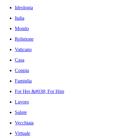
Ideologia
Italia
Mondo
Religione
Vaticano
Casa
Coppia
Famiglia
For Her &#038; For Him
Lavoro
Salute
Vecchiaia
Virtuale