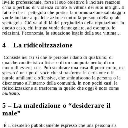
livello professionale; forse il suo obiettivo è incitare reazioni
d’ira o perfino di violenza contro la vittima dei suoi intrighi. Il
fatto è che il pettegolo che pratica la mormorazione-sabotaggio
vuole incitare a qualche azione contro la persona della quale
spettegola. Ciò va al di là del pregiudizio della reputazione. In
questo caso, chi intriga vuole danneggiare, ad esempio, le
relazioni, l’economia, la situazione legale della sua vittima…
4 – La ridicolizzazione
Consiste nel far sì che le persone ridano di qualcuno, di
qualche caratteristica fisica o di un comportamento, di un
modo di essere, ecc. Può sembrare una cosa di poco conto, ma
spesso è un tipo di voce che si trasforma in derisione o in
parole umilianti e offensive, che sminuiscono la persona o la
disonorano all’interno della comunità. In non pochi casi, la
ridicolizzazione si trasforma in quello che oggi è noto come
bullismo
.
5 – La maledizione o “desiderare il
male”
È il desiderio pubblicamente espresso che una persona sia