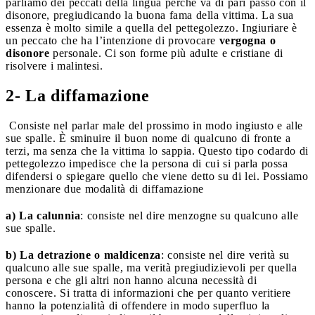
parliamo dei peccati della lingua perché va di pari passo con il
disonore, pregiudicando la buona fama della vittima. La sua
essenza è molto simile a quella del pettegolezzo. Ingiuriare è
un peccato che ha l’intenzione di provocare
vergogna o
disonore
personale. Ci son forme più adulte e cristiane di
risolvere i malintesi.
2- La diffamazione
Consiste nel parlar male del prossimo in modo ingiusto e alle
sue spalle. È sminuire il buon nome di qualcuno di fronte a
terzi, ma senza che la vittima lo sappia. Questo tipo codardo di
pettegolezzo impedisce che la persona di cui si parla possa
difendersi o spiegare quello che viene detto su di lei. Possiamo
menzionare due modalità di diffamazione
a)
La calunnia
: consiste nel dire menzogne su qualcuno alle
sue spalle.
b) La detrazione o maldicenza
: consiste nel dire verità su
qualcuno alle sue spalle, ma verità pregiudizievoli per quella
persona e che gli altri non hanno alcuna necessità di
conoscere. Si tratta di informazioni che per quanto veritiere
hanno la potenzialità di offendere in modo superfluo la