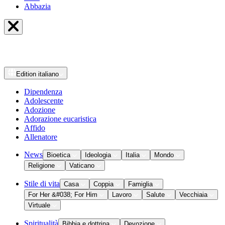
Abbazia
Edition
italiano
Dipendenza
Adolescente
Adozione
Adorazione eucaristica
Affido
Allenatore
News
Bioetica
Ideologia
Italia
Mondo
Religione
Vaticano
Stile di vita
Casa
Coppia
Famiglia
For Her &#038; For Him
Lavoro
Salute
Vecchiaia
Virtuale
Spiritualità
Bibbia e dottrina
Devozione