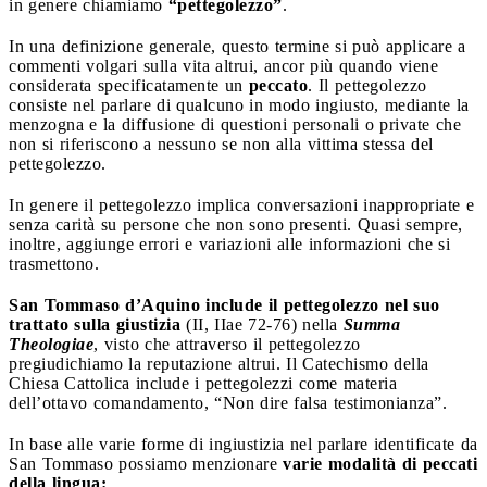
in genere chiamiamo
“pettegolezzo”
.
In una definizione generale, questo termine si può applicare a
commenti volgari sulla vita altrui, ancor più quando viene
considerata specificatamente un
peccato
. Il pettegolezzo
consiste nel parlare di qualcuno in modo ingiusto, mediante la
menzogna e la diffusione di questioni personali o private che
non si riferiscono a nessuno se non alla vittima stessa del
pettegolezzo.
In genere il pettegolezzo implica conversazioni inappropriate e
senza carità su persone che non sono presenti. Quasi sempre,
inoltre, aggiunge errori e variazioni alle informazioni che si
trasmettono.
San Tommaso d’Aquino include il pettegolezzo nel suo
trattato sulla giustizia
(II, IIae 72-76) nella
Summa
Theologiae
, visto che attraverso il pettegolezzo
pregiudichiamo la reputazione altrui. Il Catechismo della
Chiesa Cattolica include i pettegolezzi come materia
dell’ottavo comandamento, “Non dire falsa testimonianza”.
In base alle varie forme di ingiustizia nel parlare identificate da
San Tommaso possiamo menzionare
varie modalità di peccati
della lingua: