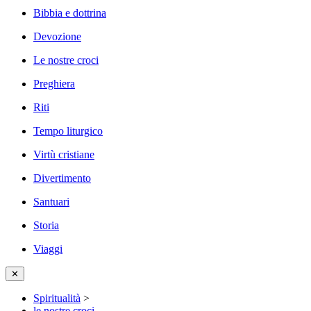
Bibbia e dottrina
Devozione
Le nostre croci
Preghiera
Riti
Tempo liturgico
Virtù cristiane
Divertimento
Santuari
Storia
Viaggi
✕
Spiritualità
>
le nostre croci