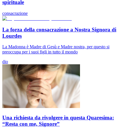
spirituale
consacrazione
La forza della consacrazione a Nostra Signora di
Lourdes
La Madonna è Madre di Gesù e Madre nostra, per questo si
preoccupa per i suoi figli in tutto il mondo
dio
Una richiesta da rivolgere in questa Quaresima:
“Resta con me, Signore”