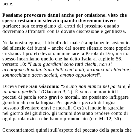
bene.
Possiamo provocare danni anche per omissione, visto che
spesso restiamo in silenzio quando dovremmo invece
parlare;
non correggiamo gli errori del prossimo quando
dovremmo affrontarli con la dovuta discrezione e gentilezza.
Nella nostra epoca, il trionfo del male è ampiamente sostenuto
dal silenzio dei buoni – anche dal nostro silenzio come popolo
cristiano. I profeti devono annunciare la Parola di Dio, ma noi
spesso incarniamo quello che ha detto
Isaia
al capitolo 56,
versetto 10: “
I suoi guardiani sono tutti ciechi, non si
accorgono di nulla. Sono tutti cani muti, incapaci di abbaiare;
sonnecchiano accovacciati, amano appisolarsi
”.
Diceva bene
San Giacomo
: “
Se uno non manca nel parlare, è
un uomo perfetto
” (Giacomo 3, 2). È vero che non tutti i
peccati di parola sono gravi o mortali, ma possiamo infliggere
grandi mali con la lingua. Per questo i peccati di lingua
possono diventare gravi e mortali. Gesù ci mette in guardia:
nel giorno del giudizio, gli uomini dovranno rendere conto di
ogni parola oziosa che hanno pronunciato (cfr. Mt 12, 36).
Concentriamoci quindi sull’aspetto del peccato della parola che