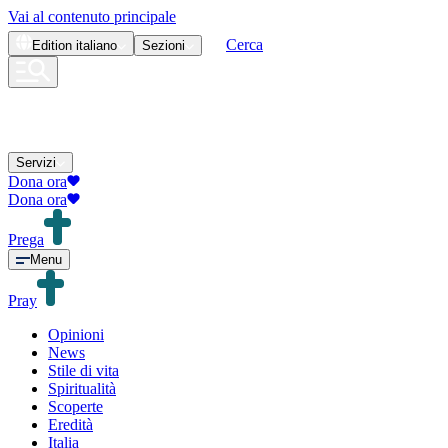
Vai al contenuto principale
Cerca
Edition
italiano
Sezioni
Servizi
Dona ora
Dona ora
Prega
Menu
Pray
Opinioni
News
Stile di vita
Spiritualità
Scoperte
Eredità
Italia