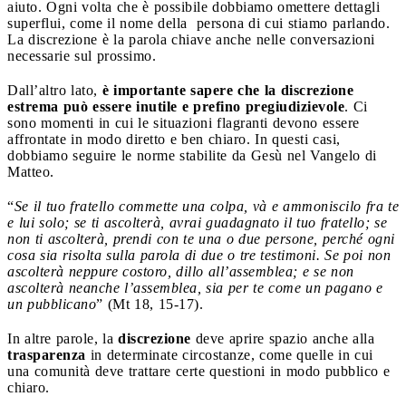
aiuto. Ogni volta che è possibile dobbiamo omettere dettagli
superflui, come il nome della persona di cui stiamo parlando.
La discrezione è la parola chiave anche nelle conversazioni
necessarie sul prossimo.
Dall’altro lato,
è importante sapere che la discrezione
estrema può essere inutile e prefino pregiudizievole
. Ci
sono momenti in cui le situazioni flagranti devono essere
affrontate in modo diretto e ben chiaro. In questi casi,
dobbiamo seguire le norme stabilite da Gesù nel Vangelo di
Matteo.
“
Se il tuo fratello commette una colpa, và e ammoniscilo fra te
e lui solo; se ti ascolterà, avrai guadagnato il tuo fratello; se
non ti ascolterà, prendi con te una o due persone, perché ogni
cosa sia risolta sulla parola di due o tre testimoni. Se poi non
ascolterà neppure costoro, dillo all’assemblea; e se non
ascolterà neanche l’assemblea, sia per te come un pagano e
un pubblicano
” (Mt 18, 15-17).
In altre parole, la
discrezione
deve aprire spazio anche alla
trasparenza
in determinate circostanze, come quelle in cui
una comunità deve trattare certe questioni in modo pubblico e
chiaro.