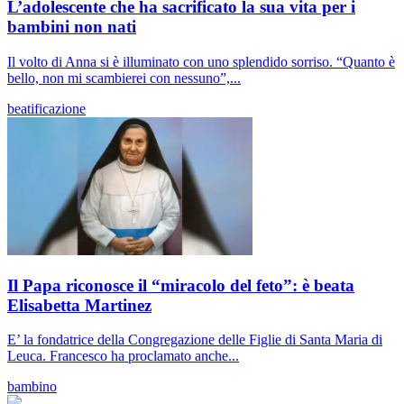
L’adolescente che ha sacrificato la sua vita per i
bambini non nati
Il volto di Anna si è illuminato con uno splendido sorriso. “Quanto è
bello, non mi scambierei con nessuno”,...
beatificazione
Il Papa riconosce il “miracolo del feto”: è beata
Elisabetta Martinez
E’ la fondatrice della Congregazione delle Figlie di Santa Maria di
Leuca. Francesco ha proclamato anche...
bambino