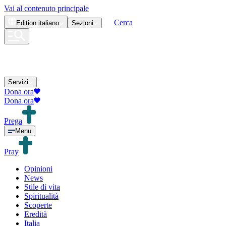
Vai al contenuto principale
Cerca
Edition
italiano
Sezioni
Servizi
Dona ora
Dona ora
Prega
Menu
Pray
Opinioni
News
Stile di vita
Spiritualità
Scoperte
Eredità
Italia