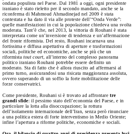
ondata populista nel Paese. Dal 1981 a oggi, ogni presidente
iraniano è stato rieletto per il secondo mandato, anche se la
riconferma di Mahmoud Ahmadinejad nel 2009 è stata
contestata e ha dato il via alle proteste dell’“Onda Verde”:
quelle manifestazioni in cui la popolazione chiedeva una svolta
moderata. Tant’è che, nel 2013, la vittoria di Rouhani è stata
interpretata come un’inversione di tendenza e un’affermazione
del fronte riformista. Del resto, Rouhani incarnava una
fortissima e diffusa aspettativa di aperture e trasformazioni
sociali, politiche ed economiche, anche se più che un
riformista
tout court
, all’interno del complesso panorama
politico iraniano Rouhani potrebbe essere definito un
moderato. Sta di fatto che è allora riuscito ad affermarsi al
primo turno, assicurandosi una risicata maggioranza assoluta,
ovvero superando di un soffio la forte mobilitazione delle
forze conservatrici.
Come presidente, Rouhani si è trovato ad affrontare
tre
grandi sfide
: il pessimo stato dell’economia del Paese, e in
particolare la lotta alla disoccupazione; la rottura
dell’isolamento internazionale dell’Iran, senza però rinunciare
a una politica estera di forte interventismo in Medio Oriente;
infine l’apertura a riforme politiche, economiche e sociali.
Ora, il bilancio di quattro anni di presidenza presenta luci