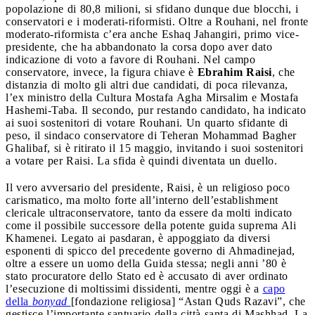
popolazione di 80,8 milioni, si sfidano dunque due blocchi, i
conservatori e i moderati-riformisti. Oltre a Rouhani, nel fronte
moderato-riformista c’era anche Eshaq Jahangiri, primo vice-
presidente, che ha abbandonato la corsa dopo aver dato
indicazione di voto a favore di Rouhani. Nel campo
conservatore, invece, la figura chiave è
Ebrahim Raisi
, che
distanzia di molto gli altri due candidati, di poca rilevanza,
l’ex ministro della Cultura Mostafa Agha Mirsalim e Mostafa
Hashemi-Taba. Il secondo, pur restando candidato, ha indicato
ai suoi sostenitori di votare Rouhani. Un quarto sfidante di
peso, il sindaco conservatore di Teheran Mohammad Bagher
Ghalibaf, si è ritirato il 15 maggio, invitando i suoi sostenitori
a votare per Raisi. La sfida è quindi diventata un duello.
Il vero avversario del presidente, Raisi, è un religioso poco
carismatico, ma molto forte all’interno dell’establishment
clericale ultraconservatore, tanto da essere da molti indicato
come il possibile successore della potente guida suprema Ali
Khamenei. Legato ai pasdaran, è appoggiato da diversi
esponenti di spicco del precedente governo di Ahmadinejad,
oltre a essere un uomo della Guida stessa; negli anni ’80 è
stato procuratore dello Stato ed è accusato di aver ordinato
l’esecuzione di moltissimi dissidenti, mentre oggi è a
capo
della
bonyad
[fondazione religiosa] “Astan Quds Razavi”, che
gestisce l’importante santuario della città santa di Mashhad. La