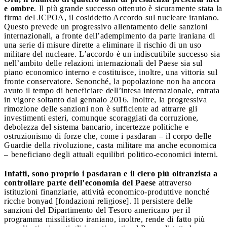
e ombre
. Il più grande successo ottenuto è sicuramente stata la
firma del JCPOA, il cosiddetto Accordo sul nucleare iraniano.
Questo prevede un progressivo allentamento delle sanzioni
internazionali, a fronte dell’adempimento da parte iraniana di
una serie di misure dirette a eliminare il rischio di un uso
militare del nucleare. L’accordo è un indiscutibile successo sia
nell’ambito delle relazioni internazionali del Paese sia sul
piano economico interno e costituisce, inoltre, una vittoria sul
fronte conservatore. Senonché, la popolazione non ha ancora
avuto il tempo di beneficiare dell’intesa internazionale, entrata
in vigore soltanto dal gennaio 2016. Inoltre, la progressiva
rimozione delle sanzioni non è sufficiente ad attrarre gli
investimenti esteri, comunque scoraggiati da corruzione,
debolezza del sistema bancario, incertezze politiche e
ostruzionismo di forze che, come i pasdaran – il corpo delle
Guardie della rivoluzione, casta militare ma anche economica
– beneficiano degli attuali equilibri politico-economici interni.
Infatti, sono proprio i pasdaran e il clero più oltranzista a
controllare parte dell’economia del Paese
attraverso
istituzioni finanziarie, attività economico-produttive nonché
ricche bonyad [fondazioni religiose]. Il persistere delle
sanzioni del Dipartimento del Tesoro americano per il
programma missilistico iraniano, inoltre, rende di fatto più