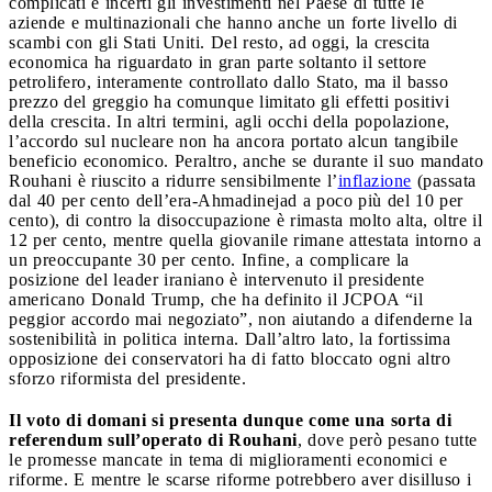
complicati e incerti gli investimenti nel Paese di tutte le
aziende e multinazionali che hanno anche un forte livello di
scambi con gli Stati Uniti. Del resto, ad oggi, la crescita
economica ha riguardato in gran parte soltanto il settore
petrolifero, interamente controllato dallo Stato, ma il basso
prezzo del greggio ha comunque limitato gli effetti positivi
della crescita. In altri termini, agli occhi della popolazione,
l’accordo sul nucleare non ha ancora portato alcun tangibile
beneficio economico. Peraltro, anche se durante il suo mandato
Rouhani è riuscito a ridurre sensibilmente l’
inflazione
(passata
dal 40 per cento dell’era-Ahmadinejad a poco più del 10 per
cento), di contro la disoccupazione è rimasta molto alta, oltre il
12 per cento, mentre quella giovanile rimane attestata intorno a
un preoccupante 30 per cento. Infine, a complicare la
posizione del leader iraniano è intervenuto il presidente
americano Donald Trump, che ha definito il JCPOA “il
peggior accordo mai negoziato”, non aiutando a difenderne la
sostenibilità in politica interna. Dall’altro lato, la fortissima
opposizione dei conservatori ha di fatto bloccato ogni altro
sforzo riformista del presidente.
Il voto di domani si presenta dunque come una sorta di
referendum sull’operato di Rouhani
, dove però pesano tutte
le promesse mancate in tema di miglioramenti economici e
riforme. E mentre le scarse riforme potrebbero aver disilluso i