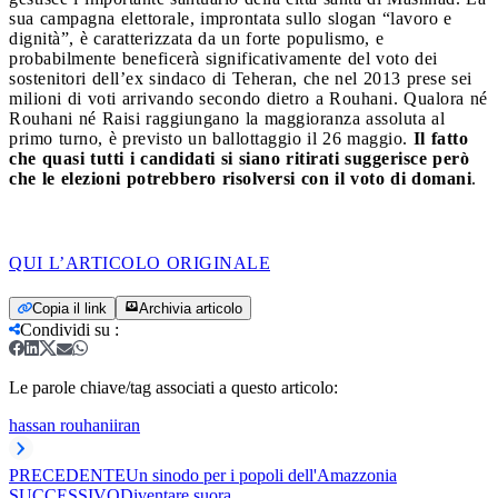
sua campagna elettorale, improntata sullo slogan “lavoro e
dignità”, è caratterizzata da un forte populismo, e
probabilmente beneficerà significativamente del voto dei
sostenitori dell’ex sindaco di Teheran, che nel 2013 prese sei
milioni di voti arrivando secondo dietro a Rouhani. Qualora né
Rouhani né Raisi raggiungano la maggioranza assoluta al
primo turno, è previsto un ballottaggio il 26 maggio.
Il fatto
che quasi tutti i candidati si siano ritirati suggerisce però
che le elezioni potrebbero risolversi con il voto di domani
.
QUI L’ARTICOLO ORIGINALE
Copia il link
Archivia articolo
Condividi su
:
Le parole chiave/tag associati a questo articolo:
hassan rouhani
iran
PRECEDENTE
Un sinodo per i popoli dell'Amazzonia
SUCCESSIVO
Diventare suora…