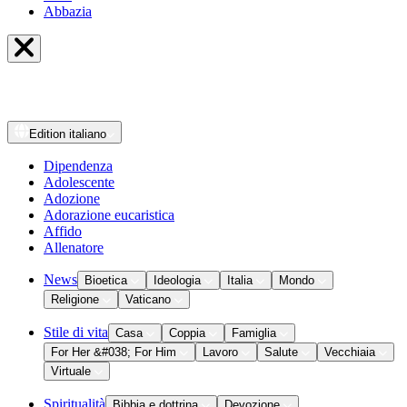
Abbazia
Edition
italiano
Dipendenza
Adolescente
Adozione
Adorazione eucaristica
Affido
Allenatore
News
Bioetica
Ideologia
Italia
Mondo
Religione
Vaticano
Stile di vita
Casa
Coppia
Famiglia
For Her &#038; For Him
Lavoro
Salute
Vecchiaia
Virtuale
Spiritualità
Bibbia e dottrina
Devozione