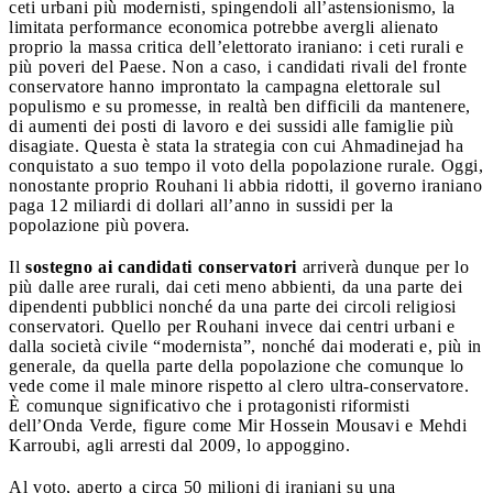
ceti urbani più modernisti, spingendoli all’astensionismo, la
limitata performance economica potrebbe avergli alienato
proprio la massa critica dell’elettorato iraniano: i ceti rurali e
più poveri del Paese. Non a caso, i candidati rivali del fronte
conservatore hanno improntato la campagna elettorale sul
populismo e su promesse, in realtà ben difficili da mantenere,
di aumenti dei posti di lavoro e dei sussidi alle famiglie più
disagiate. Questa è stata la strategia con cui Ahmadinejad ha
conquistato a suo tempo il voto della popolazione rurale. Oggi,
nonostante proprio Rouhani li abbia ridotti, il governo iraniano
paga 12 miliardi di dollari all’anno in sussidi per la
popolazione più povera.
Il
sostegno ai candidati conservatori
arriverà dunque per lo
più dalle aree rurali, dai ceti meno abbienti, da una parte dei
dipendenti pubblici nonché da una parte dei circoli religiosi
conservatori. Quello per Rouhani invece dai centri urbani e
dalla società civile “modernista”, nonché dai moderati e, più in
generale, da quella parte della popolazione che comunque lo
vede come il male minore rispetto al clero ultra-conservatore.
È comunque significativo che i protagonisti riformisti
dell’Onda Verde, figure come Mir Hossein Mousavi e Mehdi
Karroubi, agli arresti dal 2009, lo appoggino.
Al voto, aperto a circa 50 milioni di iraniani su una