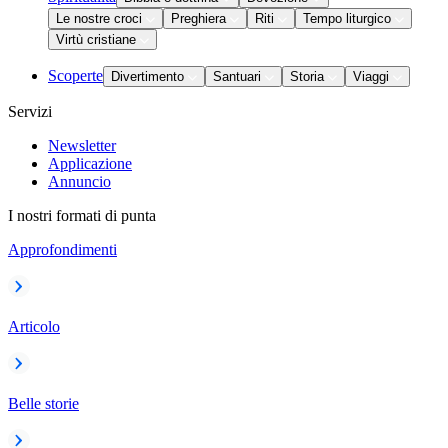
Le nostre croci
Preghiera
Riti
Tempo liturgico
Virtù cristiane
Scoperte
Divertimento
Santuari
Storia
Viaggi
Servizi
Newsletter
Applicazione
Annuncio
I nostri formati di punta
Approfondimenti
Articolo
Belle storie