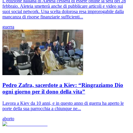
L'edizione italiana di Aleteia cesserà di essere online la sera del 28
febbraio. Aleteia smetterà anche di pubblicare articoli e video sui
suoi social network. Una scelta dolorosa resa improrogabile dalla
mancanza di risorse finanziarie sufficienti...
guerra
Pedro Zafra, sacerdote a Kiev: “Ringraziamo Dio
ogni giorno per il dono della vita”
Lavora a Kiev da 10 anni, e in questo anno di guerra ha aperto le
porte della sua parrocchia a chiunque ne...
aborto