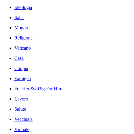
Ideologia
Italia
Mondo
Religione
Vaticano
Casa
Coppia
Famiglia
For Her &#038; For Him
Lavoro
Salute
Vecchiaia
Virtuale