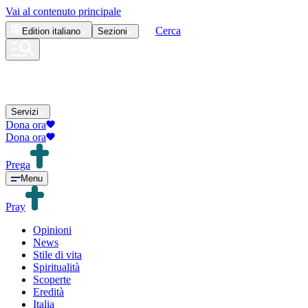
Vai al contenuto principale
Cerca
Edition
italiano
Sezioni
Servizi
Dona ora
Dona ora
Prega
Menu
Pray
Opinioni
News
Stile di vita
Spiritualità
Scoperte
Eredità
Italia