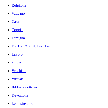
Religione
Vaticano
Casa
Coppia
Famiglia
For Her &#038; For Him
Lavoro
Salute
Vecchiaia
Virtuale
Bibbia e dottrina
Devozione
Le nostre croci