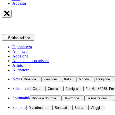
Abbazia
Edition
italiano
Dipendenza
Adolescente
Adozione
Adorazione eucaristica
Affido
Allenatore
News
Bioetica
Ideologia
Italia
Mondo
Religione
Stile di vita
Casa
Coppia
Famiglia
For Her &#038; For
Spiritualità
Bibbia e dottrina
Devozione
Le nostre croci
Scoperte
Divertimento
Santuari
Storia
Viaggi