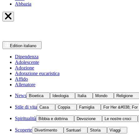
Abbazia
Edition
italiano
Dipendenza
Adolescente
Adozione
Adorazione eucaristica
Affido
Allenatore
News
Bioetica
Ideologia
Italia
Mondo
Religione
Stile di vita
Casa
Coppia
Famiglia
For Her &#038; For
Spiritualità
Bibbia e dottrina
Devozione
Le nostre croci
Scoperte
Divertimento
Santuari
Storia
Viaggi