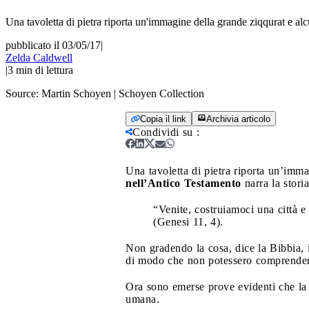
Una tavoletta di pietra riporta un'immagine della grande ziqqurat e alc
pubblicato il 03/05/17
|
Zelda Caldwell
|
3
min di lettura
Source:
Martin Schoyen | Schoyen Collection
Copia il link
Archivia articolo
Condividi su
:
Una tavoletta di pietra riporta un’imma
nell’Antico Testamento
narra la stori
“Venite, costruiamoci una città e 
(Genesi 11, 4).
Non gradendo la cosa, dice la Bibbia, 
di modo che non potessero comprendersi, 
Ora sono emerse prove evidenti che la T
umana.