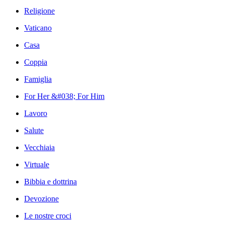
Religione
Vaticano
Casa
Coppia
Famiglia
For Her &#038; For Him
Lavoro
Salute
Vecchiaia
Virtuale
Bibbia e dottrina
Devozione
Le nostre croci