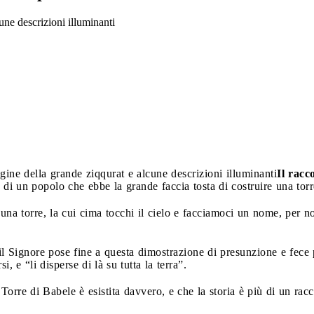
une descrizioni illuminanti
gine della grande ziqqurat e alcune descrizioni illuminanti
Il racc
a di un popolo che ebbe la grande faccia tosta di costruire una torre
una torre, la cui cima tocchi il cielo e facciamoci un nome, per no
il Signore pose fine a questa dimostrazione di presunzione e fece 
e “li disperse di là su tutta la terra”.
orre di Babele è esistita davvero, e che la storia è più di un racc