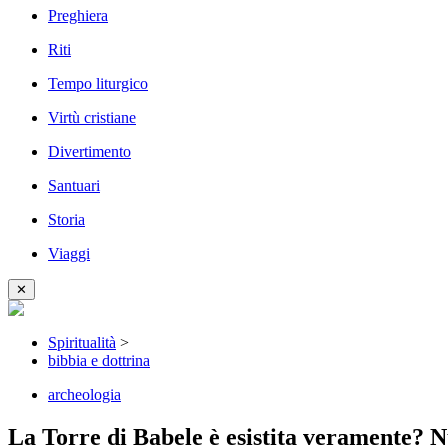
Preghiera
Riti
Tempo liturgico
Virtù cristiane
Divertimento
Santuari
Storia
Viaggi
✕
Spiritualità
>
bibbia e dottrina
archeologia
La Torre di Babele è esistita veramente?