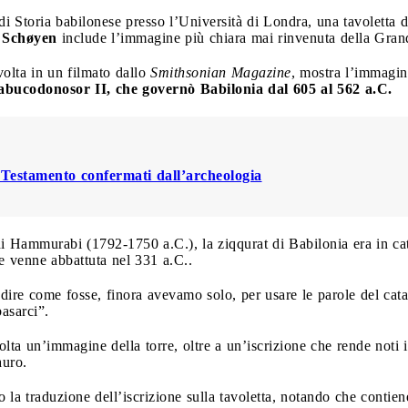
di Storia babilonese presso l’Università di Londra, una tavoletta di
 Schøyen
include l’immagine più chiara mai rinvenuta della Gran
volta in un filmato dallo
Smithsonian Magazine
, mostra l’immagin
abucodonosor II, che governò Babilonia dal 605 al 562 a.C.
o Testamento confermati dall’archeologia
 di Hammurabi (1792-1750 a.C.), la ziqqurat di Babilonia era in ca
e venne abbattuta nel 331 a.C..
dire come fosse, finora avevamo solo, per usare le parole del ca
basarci”.
olta un’immagine della torre, oltre a un’iscrizione che rende noti i
auro.
 traduzione dell’iscrizione sulla tavoletta, notando che contiene 