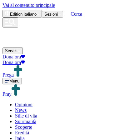
Vai al contenuto principale
Cerca
Edition
italiano
Sezioni
Servizi
Dona ora
Dona ora
Prega
Menu
Pray
Opinioni
News
Stile di vita
Spiritualità
Scoperte
Eredità
Italia