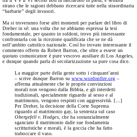
tra il V e il VI secolo non la lasciarono in piedi, e sembra
strano che le ragioni debbano ricercarsi tutte nella straordinaria
“barbarie” degli invasori.
Ma si troveranno forse altri momenti per parlare del libro di
Dreher in sé: una volta che ne abbiamo espressa la tesi
fondamentale, per quanto in soldoni, trovo più interessante
confrontarla con la ricezione qualificata che se ne dà
nell’ambito cattolico nazionale. Così ho trovato interessante il
commento offerto da Robert Barron, che oltre a essere un
quotato comunicatore è pure vescovo ausiliare di Los Angeles,
e dunque quando parla di secolarizzazione sa pure cosa dice.
La maggior parte della gente sotto i cinquant’anni
– scrive dunque Barron su
www.wordonfire.org
–
afferma attualmente che le proprie convinzioni
morali non vengono dalla Bibbia, e gli interdetti
tradizionali, specialmente riguardo al sesso e al
matrimonio, vengono respinti con aggressività. […]
Per Dreher, la decisione della Corte Suprema
riguardo al matrimonio gay, la sentenza sul caso
Obergefell v. Hodges
, che ha sostanzialmente
sganciato il matrimonio dalle sue fondamenta
scritturistiche e morali, è la goccia che ha fatto
traboccare il vaso.