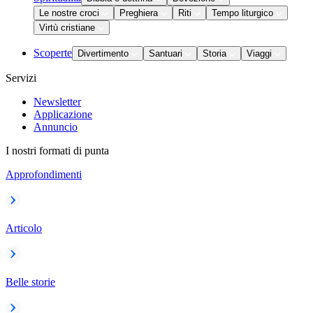
Le nostre croci
Preghiera
Riti
Tempo liturgico
Virtù cristiane
Scoperte
Divertimento
Santuari
Storia
Viaggi
Servizi
Newsletter
Applicazione
Annuncio
I nostri formati di punta
Approfondimenti
Articolo
Belle storie