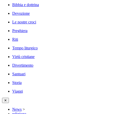
Bibbia e dottrina
Devozione
Le nostre croci
Preghiera
Riti
Tempo liturgico
Virtù cristiane
Divertimento
Santuari
Storia
Viaggi
✕
News
>
religione