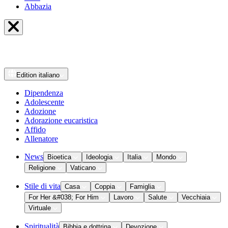
Abbazia
Edition
italiano
Dipendenza
Adolescente
Adozione
Adorazione eucaristica
Affido
Allenatore
News
Bioetica
Ideologia
Italia
Mondo
Religione
Vaticano
Stile di vita
Casa
Coppia
Famiglia
For Her &#038; For Him
Lavoro
Salute
Vecchiaia
Virtuale
Spiritualità
Bibbia e dottrina
Devozione