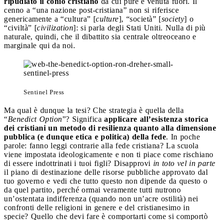
ripudiato il conio cristiano
da cui pure è venuta fuori. Il
cenno a “una nazione post-cristiana” non si riferisce
genericamente a “cultura” [
culture
], “società” [
society
] o
“civiltà” [
civilization
]: si parla degli Stati Uniti. Nulla di più
naturale, quindi, che il dibattito sia centrale oltreoceano e
marginale qui da noi.
Sentinel Press
Ma qual è dunque la tesi? Che strategia è quella della
“
Benedict Option
”? Significa
applicare all’esistenza storica
dei cristiani un metodo di resilienza quanto alla dimensione
pubblica (e dunque etica e politica) della fede
. In poche
parole: fanno leggi contrarie alla fede cristiana? La scuola
viene impostata ideologicamente e non ti piace come rischiano
di essere indottrinati i tuoi figli? Disapprovi
in toto vel in parte
il piano di destinazione delle risorse pubbliche approvato dal
tuo governo e vedi che tutto questo non dipende da questo o
da quel partito, perché ormai veramente tutti nutrono
un’ostentata indifferenza (quando non un’acre ostilità) nei
confronti delle religioni in genere e del cristianesimo in
specie? Quello che devi fare è comportarti come si comportò