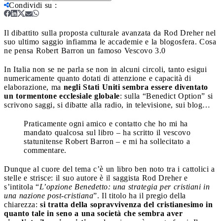
Condividi su
:
Il dibattito sulla proposta culturale avanzata da Rod Dreher nel
suo ultimo saggio infiamma le accademie e la blogosfera. Cosa
ne pensa Robert Barron un famoso Vescovo 3.0
In Italia non se ne parla se non in alcuni circoli, tanto esigui
numericamente quanto dotati di attenzione e capacità di
elaborazione, ma
negli Stati Uniti sembra essere diventato
un tormentone ecclesiale globale
: sulla “Benedict Option” si
scrivono saggi, si dibatte alla radio, in televisione, sui blog…
Praticamente ogni amico e contatto che ho mi ha
mandato qualcosa sul libro – ha scritto il vescovo
statunitense Robert Barron – e mi ha sollecitato a
commentare.
Dunque al cuore del tema c’è un libro ben noto tra i cattolici a
stelle e strisce: il suo autore è il saggista Rod Dreher e
s’intitola “
L’opzione Benedetto: una strategia per cristiani in
una nazione post-cristiana
”. Il titolo ha il pregio della
chiarezza:
si tratta della sopravvivenza del cristianesimo in
quanto tale in seno a una società che sembra aver