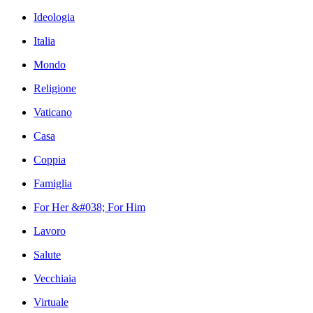
Ideologia
Italia
Mondo
Religione
Vaticano
Casa
Coppia
Famiglia
For Her &#038; For Him
Lavoro
Salute
Vecchiaia
Virtuale