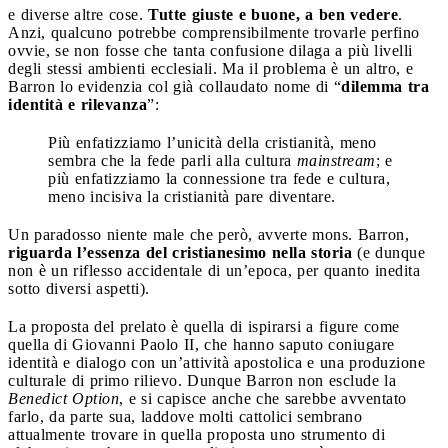
e diverse altre cose.
Tutte giuste e buone, a ben vedere
.
Anzi, qualcuno potrebbe comprensibilmente trovarle perfino
ovvie, se non fosse che tanta confusione dilaga a più livelli
degli stessi ambienti ecclesiali. Ma il problema è un altro, e
Barron lo evidenzia col già collaudato nome di “
dilemma tra
identità e rilevanza
”:
Più enfatizziamo l’unicità della cristianità, meno
sembra che la fede parli alla cultura
mainstream
; e
più enfatizziamo la connessione tra fede e cultura,
meno incisiva la cristianità pare diventare.
Un paradosso niente male che però, avverte mons. Barron,
riguarda l’essenza del cristianesimo nella storia
(e dunque
non è un riflesso accidentale di un’epoca, per quanto inedita
sotto diversi aspetti).
La proposta del prelato è quella di ispirarsi a figure come
quella di Giovanni Paolo II, che hanno saputo coniugare
identità e dialogo con un’attività apostolica e una produzione
culturale di primo rilievo. Dunque Barron non esclude la
Benedict Option
, e si capisce anche che sarebbe avventato
farlo, da parte sua, laddove molti cattolici sembrano
attualmente trovare in quella proposta uno strumento di