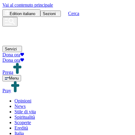
Vai al contenuto principale
Cerca
Edition
italiano
Sezioni
Servizi
Dona ora
Dona ora
Prega
Menu
Pray
Opinioni
News
Stile di vita
Spiritualità
Scoperte
Eredità
Italia