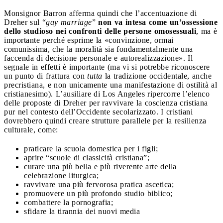
Monsignor Barron afferma quindi che l’accentuazione di
Dreher sul “
gay marriage
”
non va intesa come un’ossessione
dello studioso nei confronti delle persone omosessuali
, ma è
importante perché esprime la «convinzione, ormai
comunissima, che la moralità sia fondamentalmente una
faccenda di decisione personale e autorealizzazione». Il
segnale in effetti è importante (ma vi si potrebbe riconoscere
un punto di frattura con
tutta
la tradizione occidentale, anche
precristiana, e non unicamente una manifestazione di ostilità al
cristianesimo). L’ausiliare di Los Angeles ripercorre l’elenco
delle proposte di Dreher per ravvivare la coscienza cristiana
pur nel contesto dell’Occidente secolarizzato. I cristiani
dovrebbero quindi creare strutture parallele per la resilienza
culturale, come:
praticare la scuola domestica per i figli;
aprire “scuole di classicità cristiana”;
curare una più bella e più riverente arte della
celebrazione liturgica;
ravvivare una più fervorosa pratica ascetica;
promuovere un più profondo studio biblico;
combattere la pornografia;
sfidare la tirannia dei nuovi media