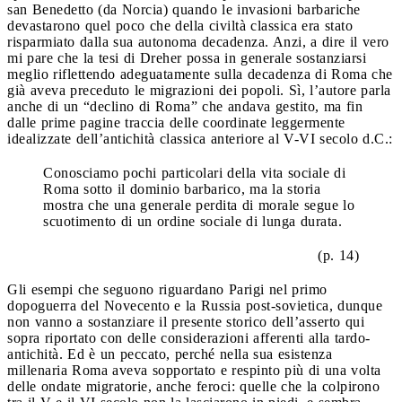
san Benedetto (da Norcia) quando le invasioni barbariche
devastarono quel poco che della civiltà classica era stato
risparmiato dalla sua autonoma decadenza. Anzi, a dire il vero
mi pare che la tesi di Dreher possa in generale sostanziarsi
meglio riflettendo adeguatamente sulla decadenza di Roma che
già aveva preceduto le migrazioni dei popoli. Sì, l’autore parla
anche di un “declino di Roma” che andava gestito, ma fin
dalle prime pagine traccia delle coordinate leggermente
idealizzate dell’antichità classica anteriore al V-VI secolo d.C.:
Conosciamo pochi particolari della vita sociale di
Roma sotto il dominio barbarico, ma la storia
mostra che una generale perdita di morale segue lo
scuotimento di un ordine sociale di lunga durata.
(p. 14)
Gli esempi che seguono riguardano Parigi nel primo
dopoguerra del Novecento e la Russia post-sovietica, dunque
non vanno a sostanziare il presente storico dell’asserto qui
sopra riportato con delle considerazioni afferenti alla tardo-
antichità. Ed è un peccato, perché nella sua esistenza
millenaria Roma aveva sopportato e respinto più di una volta
delle ondate migratorie, anche feroci: quelle che la colpirono