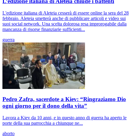
L’edizione italiana di Aleteia chiude i battenti
L'edizione italiana di Aleteia cesserà di essere online la sera del 28
febbraio. Aleteia smetterà anche di pubblicare articoli e video sui
suoi social network. Una scelta dolorosa resa improrogabile dalla
mancanza di risorse finanziarie sufficienti...
guerra
Pedro Zafra, sacerdote a Kiev: “Ringraziamo Dio
ogni giorno per il dono della vita”
Lavora a Kiev da 10 anni, e in questo anno di guerra ha aperto le
porte della sua parrocchia a chiunque ne...
aborto