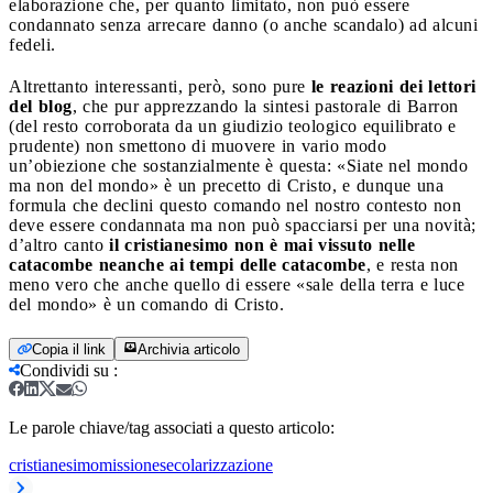
elaborazione che, per quanto limitato, non può essere
condannato senza arrecare danno (o anche scandalo) ad alcuni
fedeli.
Altrettanto interessanti, però, sono pure
le reazioni dei lettori
del blog
, che pur apprezzando la sintesi pastorale di Barron
(del resto corroborata da un giudizio teologico equilibrato e
prudente) non smettono di muovere in vario modo
un’obiezione che sostanzialmente è questa: «Siate nel mondo
ma non del mondo» è un precetto di Cristo, e dunque una
formula che declini questo comando nel nostro contesto non
deve essere condannata ma non può spacciarsi per una novità;
d’altro canto
il cristianesimo non è mai vissuto nelle
catacombe neanche ai tempi delle catacombe
, e resta non
meno vero che anche quello di essere «sale della terra e luce
del mondo» è un comando di Cristo.
Copia il link
Archivia articolo
Condividi su
:
Le parole chiave/tag associati a questo articolo:
cristianesimo
missione
secolarizzazione