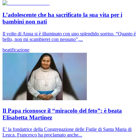
L’adolescente che ha sacrificato la sua vita per i
bambini non nati
Il volto di Anna si è illuminato con uno splendido sorriso. “Quanto è
bello, non mi scambierei con nessuno”,...
beatificazione
Il Papa riconosce il “miracolo del feto”: è beata
Elisabetta Martinez
E’ la fondatrice della Congregazione delle Figlie di Santa Maria di
Leuca. Francesco ha proclamato anche...