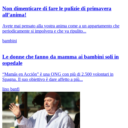
Non dimenticare di fare le pulizie di primavera
all’anima!
Avete mai pensato alla vostra anima come a un appartamento che
periodicamente si impolvera e che va ripulito...
bambini
Le donne che fanno da mamma ai bambini soli in
ospedale
“Mamás en Acción” è una ONG con più di 2.500 volontari in
Spagna. Il suo obiettivo è dare affetto a più...
lino banfi