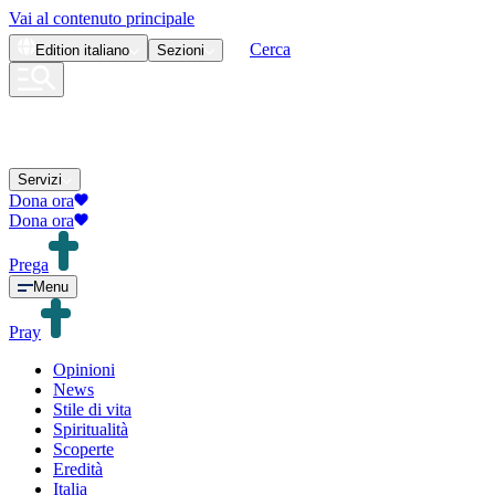
Vai al contenuto principale
Cerca
Edition
italiano
Sezioni
Servizi
Dona ora
Dona ora
Prega
Menu
Pray
Opinioni
News
Stile di vita
Spiritualità
Scoperte
Eredità
Italia