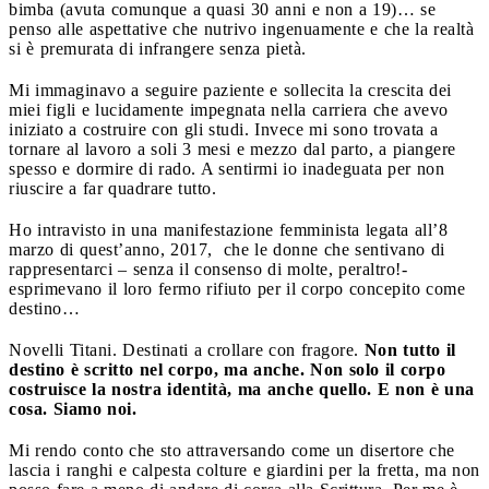
bimba (avuta comunque a quasi 30 anni e non a 19)… se
penso alle aspettative che nutrivo ingenuamente e che la realtà
si è premurata di infrangere senza pietà.
Mi immaginavo a seguire paziente e sollecita la crescita dei
miei figli e lucidamente impegnata nella carriera che avevo
iniziato a costruire con gli studi. Invece mi sono trovata a
tornare al lavoro a soli 3 mesi e mezzo dal parto, a piangere
spesso e dormire di rado. A sentirmi io inadeguata per non
riuscire a far quadrare tutto.
Ho intravisto in una manifestazione femminista legata all’8
marzo di quest’anno, 2017, che le donne che sentivano di
rappresentarci – senza il consenso di molte, peraltro!-
esprimevano il loro fermo rifiuto per il corpo concepito come
destino…
Novelli Titani. Destinati a crollare con fragore.
Non tutto il
destino è scritto nel corpo, ma anche. Non solo il corpo
costruisce la nostra identità, ma anche quello. E non è una
cosa. Siamo noi.
Mi rendo conto che sto attraversando come un disertore che
lascia i ranghi e calpesta colture e giardini per la fretta, ma non