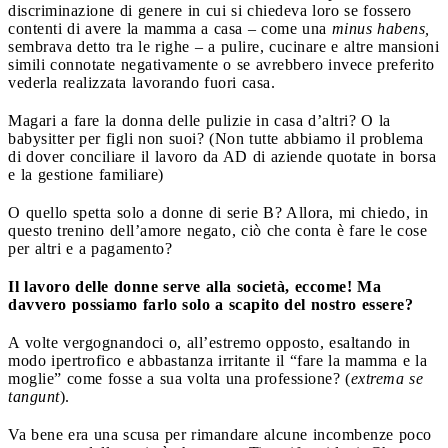
discriminazione di genere in cui si chiedeva loro se fossero
contenti di avere la mamma a casa – come una
minus habens,
sembrava detto tra le righe – a pulire, cucinare e altre mansioni
simili connotate negativamente o se avrebbero invece preferito
vederla realizzata lavorando fuori casa.
Magari a fare la donna delle pulizie in casa d’altri? O la
babysitter per figli non suoi? (Non tutte abbiamo il problema
di dover conciliare il lavoro da AD di aziende quotate in borsa
e la gestione familiare)
O quello spetta solo a donne di serie B? Allora, mi chiedo, in
questo trenino dell’amore negato, ciò che conta è fare le cose
per altri e a pagamento?
Il lavoro delle donne serve alla società, eccome! Ma
davvero possiamo farlo solo a scapito del nostro essere?
A volte vergognandoci o, all’estremo opposto, esaltando in
modo ipertrofico e abbastanza irritante il “fare la mamma e la
moglie” come fosse a sua volta una professione? (
extrema se
tangunt
).
Va bene era una scusa per rimandare alcune incombenze poco