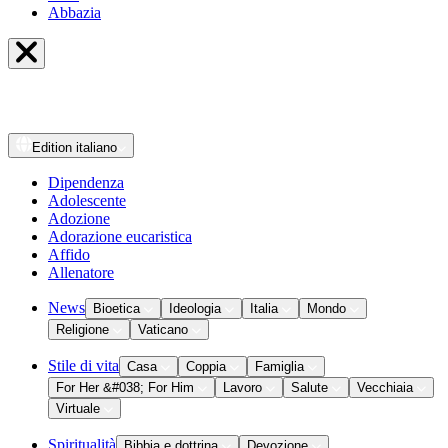
Abbazia
Edition
italiano
Dipendenza
Adolescente
Adozione
Adorazione eucaristica
Affido
Allenatore
News
Bioetica
Ideologia
Italia
Mondo
Religione
Vaticano
Stile di vita
Casa
Coppia
Famiglia
For Her &#038; For Him
Lavoro
Salute
Vecchiaia
Virtuale
Spiritualità
Bibbia e dottrina
Devozione