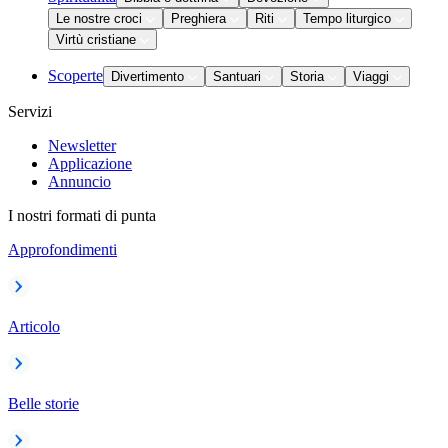
Le nostre croci
Preghiera
Riti
Tempo liturgico
Virtù cristiane
Scoperte
Divertimento
Santuari
Storia
Viaggi
Servizi
Newsletter
Applicazione
Annuncio
I nostri formati di punta
Approfondimenti
Articolo
Belle storie