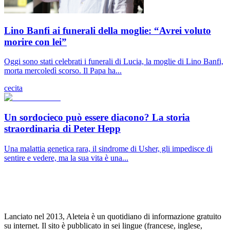
Lino Banfi ai funerali della moglie: “Avrei voluto
morire con lei”
Oggi sono stati celebrati i funerali di Lucia, la moglie di Lino Banfi,
morta mercoledì scorso. Il Papa ha...
cecita
Un sordocieco può essere diacono? La storia
straordinaria di Peter Hepp
Una malattia genetica rara, il sindrome di Usher, gli impedisce di
sentire e vedere, ma la sua vita è una...
Lanciato nel 2013, Aleteia è un quotidiano di informazione gratuito
su internet. Il sito è pubblicato in sei lingue (francese, inglese,