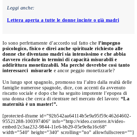
Leggi anche:
Lettera aperta a tutte le donne incinte o già madri
Io sono perfettamente d’accordo sul fatto che
l’impegno
psicologico, fisico e direi anche spirituale richiesto alle
donne che diventano madri sia intensissimo
e che abbia
davvero ricadute in termini di capacità misurabili e
addirittura monetizzabili. Ma perché dovrebbe così tanto
interessarci misurarle
e ancor peggio monetizzarle?
Un lungo spot spagnolo, promosso tra l’altro dalla realtà delle
famiglie numerose spagnole, dice, con accenti da avvenuto
riscatto sociale e dopo che ha seguito impotente l’epopea di
una donna che cerca di rientrare nel mercato del lavoro:
“La
maternità è un master!”.
[protected-iframe id=”92b542aa64114b5e9a95f59c462d4602-
95521288-100397406″ info=”http://video.corriere.it/video-
embed/2c3aa232-9844-11e6-bb29-05e9e8a16c68″
width=”540″ height=”340″ scrolling=”no” allowfullscreen=””]