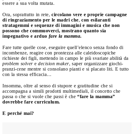
essere a sua volta mutata.
Ora, soprattutto in rete,
circolano vere e proprie campagne
di ringraziamento per le madri che
,
con esilaranti
stratagemmi e sequenze di immagini e musica che non
possono che commuoverci, mostrano quanto sia
impegnativo e arduo
fare la mamma
.
Fare tutte quelle cose, eseguire quell’elenco senza fondo di
incombenze, reagire con prontezza alle caleidoscopiche
richieste dei figli, mettendo in campo le più svariate abilità da
problem solver
e
decision maker
, saper organizzare giochi-
pranzi-cene mentre si consolano pianti e si placato liti. E tutto
con la stessa efficacia…
Insomma, oltre al senso di stupore e gratitudine che si
accompagna a simili prodotti multimediali, il concetto che
passa o che si vuole che passi è che
“fare la mamma”
dovrebbe fare curriculum.
E perché mai?