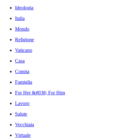
Ideologia
Italia
Mondo
Religione
Vaticano
Casa
Coppia
Famiglia
For Her &#038; For Him
Lavoro
Salute
Vecchiaia
Virtuale