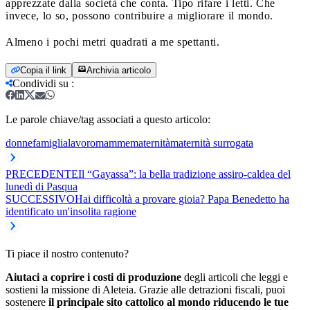
apprezzate dalla società che conta. Tipo rifare i letti. Che
invece, lo so, possono contribuire a migliorare il mondo.
Almeno i pochi metri quadrati a me spettanti.
Copia il link
Archivia articolo
Condividi su
:
Le parole chiave/tag associati a questo articolo:
donne
famiglia
lavoro
mamme
maternità
maternità surrogata
PRECEDENTE
Il “Gayassa”: la bella tradizione assiro-caldea del
lunedì di Pasqua
SUCCESSIVO
Hai difficoltà a provare gioia? Papa Benedetto ha
identificato un'insolita ragione
Ti piace il nostro contenuto?
Aiutaci a coprire i costi di produzione
degli articoli che leggi e
sostieni la missione di Aleteia. Grazie alle detrazioni fiscali, puoi
sostenere
il principale sito cattolico al mondo riducendo le tue