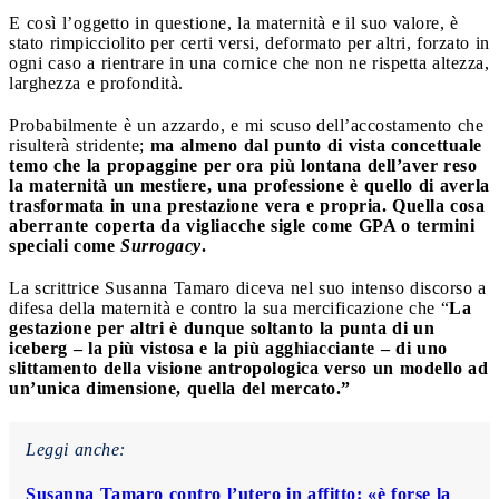
E così l’oggetto in questione, la maternità e il suo valore, è
stato rimpicciolito per certi versi, deformato per altri, forzato in
ogni caso a rientrare in una cornice che non ne rispetta altezza,
larghezza e profondità.
Probabilmente è un azzardo, e mi scuso dell’accostamento che
risulterà stridente;
ma almeno dal punto di vista concettuale
temo che la propaggine per ora più lontana dell’aver reso
la maternità un mestiere, una professione è quello di averla
trasformata in una prestazione vera e propria. Quella cosa
aberrante coperta da vigliacche sigle come GPA o termini
speciali come
Surrogacy
.
La scrittrice Susanna Tamaro diceva nel suo intenso discorso a
difesa della maternità e contro la sua mercificazione che “
La
gestazione per altri è dunque soltanto la punta di un
iceberg – la più vistosa e la più agghiacciante – di uno
slittamento della visione antropologica verso un modello ad
un’unica dimensione, quella del mercato.”
Leggi anche:
Susanna Tamaro contro l’utero in affitto: «è forse la