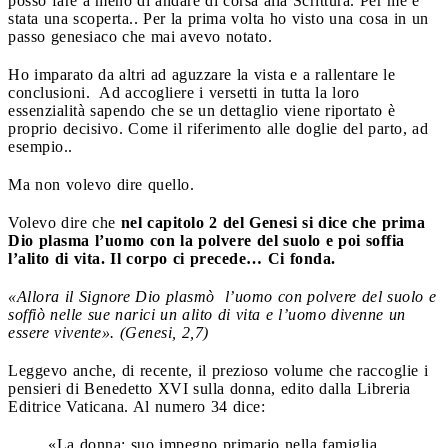
posso fare a meno di andare di corsa alla Scrittura. Per me è
stata una scoperta.. Per la prima volta ho visto una cosa in un
passo genesiaco che mai avevo notato.
Ho imparato da altri ad aguzzare la vista e a rallentare le
conclusioni. Ad accogliere i versetti in tutta la loro
essenzialità sapendo che se un dettaglio viene riportato è
proprio decisivo. Come il riferimento alle doglie del parto, ad
esempio..
Ma non volevo dire quello.
Volevo dire che
nel capitolo 2 del Genesi si dice che prima
Dio plasma l’uomo con la polvere del suolo e poi soffia
l’alito di vita. Il corpo ci precede… Ci fonda.
«Allora il Signore Dio plasmò l’uomo con polvere del suolo e
soffiò nelle sue narici un alito di vita e l’uomo divenne un
essere vivente». (Genesi, 2,7)
Leggevo anche, di recente, il prezioso volume che raccoglie i
pensieri di Benedetto XVI sulla donna, edito dalla Libreria
Editrice Vaticana. Al numero 34 dice:
«La donna: suo impegno primario nella famiglia.