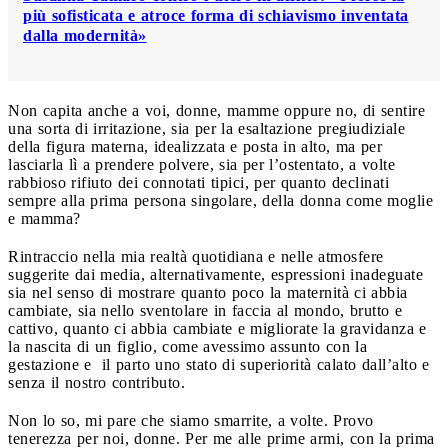
più sofisticata e atroce forma di schiavismo inventata
dalla modernità»
Non capita anche a voi, donne, mamme oppure no, di sentire
una sorta di irritazione, sia per la esaltazione pregiudiziale
della figura materna, idealizzata e posta in alto, ma per
lasciarla lì a prendere polvere, sia per l’ostentato, a volte
rabbioso rifiuto dei connotati tipici, per quanto declinati
sempre alla prima persona singolare, della donna come moglie
e mamma?
Rintraccio nella mia realtà quotidiana e nelle atmosfere
suggerite dai media, alternativamente, espressioni inadeguate
sia nel senso di mostrare quanto poco la maternità ci abbia
cambiate, sia nello sventolare in faccia al mondo, brutto e
cattivo, quanto ci abbia cambiate e migliorate la gravidanza e
la nascita di un figlio, come avessimo assunto con la
gestazione e il parto uno stato di superiorità calato dall’alto e
senza il nostro contributo.
Non lo so, mi pare che siamo smarrite, a volte. Provo
tenerezza per noi, donne. Per me alle prime armi, con la prima