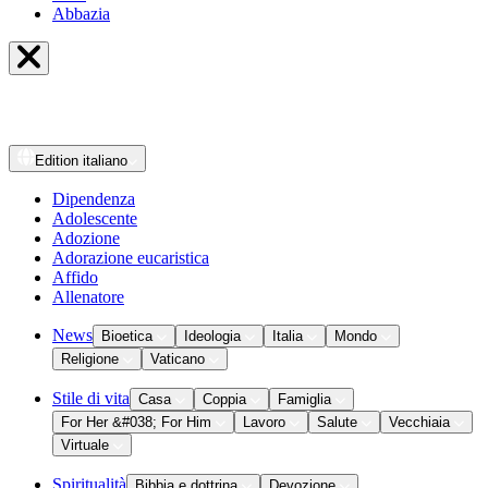
Abbazia
Edition
italiano
Dipendenza
Adolescente
Adozione
Adorazione eucaristica
Affido
Allenatore
News
Bioetica
Ideologia
Italia
Mondo
Religione
Vaticano
Stile di vita
Casa
Coppia
Famiglia
For Her &#038; For Him
Lavoro
Salute
Vecchiaia
Virtuale
Spiritualità
Bibbia e dottrina
Devozione