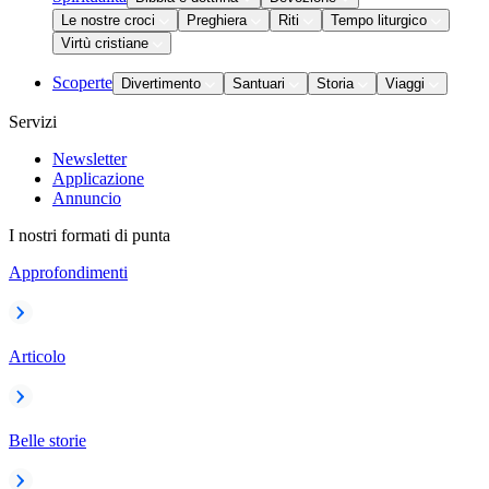
Le nostre croci
Preghiera
Riti
Tempo liturgico
Virtù cristiane
Scoperte
Divertimento
Santuari
Storia
Viaggi
Servizi
Newsletter
Applicazione
Annuncio
I nostri formati di punta
Approfondimenti
Articolo
Belle storie