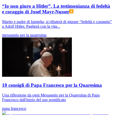
“Io non giuro a Hitler”. La testimonianza di fedeltà
e coraggio di Josef Mayr-Nusser
Marito e padre di famiglia, si rifiuterà di giurare “fedeltà e coraggio”
a Adolf Hitler. Pagherà con la vita...
messaggio per la quaresima
10 consigli di Papa Francesco per la Quaresima
Una riflessione da ogni Messaggio per la Quaresima di Papa
Francesco dall'inizio del suo pontificato
papa francesco