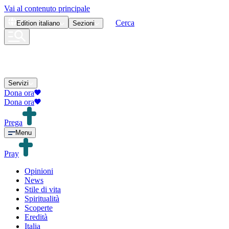
Vai al contenuto principale
Cerca
Edition
italiano
Sezioni
Servizi
Dona ora
Dona ora
Prega
Menu
Pray
Opinioni
News
Stile di vita
Spiritualità
Scoperte
Eredità
Italia