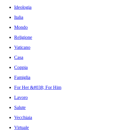
Ideologia
Italia
Mondo
Religione
Vaticano
Casa
Coppia
Famiglia
For Her &#038; For Him
Lavoro
Salute
Vecchiaia
Virtuale