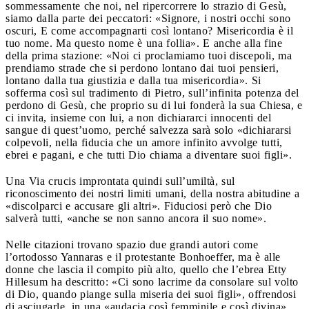
sommessamente che noi, nel ripercorrere lo strazio di Gesù,
siamo dalla parte dei peccatori: «Signore, i nostri occhi sono
oscuri, E come accompagnarti così lontano? Misericordia è il
tuo nome. Ma questo nome è una follia». E anche alla fine
della prima stazione: «Noi ci proclamiamo tuoi discepoli, ma
prendiamo strade che si perdono lontano dai tuoi pensieri,
lontano dalla tua giustizia e dalla tua misericordia». Si
sofferma così sul tradimento di Pietro, sull’infinita potenza del
perdono di Gesù, che proprio su di lui fonderà la sua Chiesa, e
ci invita, insieme con lui, a non dichiararci innocenti del
sangue di quest’uomo, perché salvezza sarà solo «dichiararsi
colpevoli, nella fiducia che un amore infinito avvolge tutti,
ebrei e pagani, e che tutti Dio chiama a diventare suoi figli».
Una Via crucis improntata quindi sull’umiltà, sul
riconoscimento dei nostri limiti umani, della nostra abitudine a
«discolparci e accusare gli altri». Fiduciosi però che Dio
salverà tutti, «anche se non sanno ancora il suo nome».
Nelle citazioni trovano spazio due grandi autori come
l’ortodosso Yannaras e il protestante Bonhoeffer, ma è alle
donne che lascia il compito più alto, quello che l’ebrea Etty
Hillesum ha descritto: «Ci sono lacrime da consolare sul volto
di Dio, quando piange sulla miseria dei suoi figli», offrendosi
di asciugarle, in una «audacia così femminile e così divina»