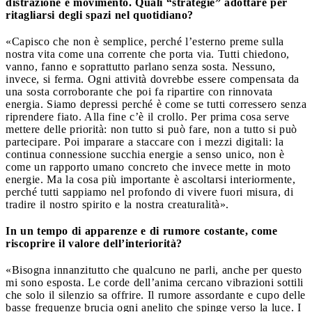
distrazione e movimento. Quali “strategie” adottare per
ritagliarsi degli spazi nel quotidiano?
«Capisco che non è semplice, perché l’esterno preme sulla
nostra vita come una corrente che porta via. Tutti chiedono,
vanno, fanno e soprattutto parlano senza sosta. Nessuno,
invece, si ferma. Ogni attività dovrebbe essere compensata da
una sosta corroborante che poi fa ripartire con rinnovata
energia. Siamo depressi perché è come se tutti corressero senza
riprendere fiato. Alla fine c’è il crollo. Per prima cosa serve
mettere delle priorità: non tutto si può fare, non a tutto si può
partecipare. Poi imparare a staccare con i mezzi digitali: la
continua connessione succhia energie a senso unico, non è
come un rapporto umano concreto che invece mette in moto
energie. Ma la cosa più importante è ascoltarsi interiormente,
perché tutti sappiamo nel profondo di vivere fuori misura, di
tradire il nostro spirito e la nostra creaturalità».
In un tempo di apparenze e di rumore costante, come
riscoprire il valore dell’interiorità?
«Bisogna innanzitutto che qualcuno ne parli, anche per questo
mi sono esposta. Le corde dell’anima cercano vibrazioni sottili
che solo il silenzio sa offrire. Il rumore assordante e cupo delle
basse frequenze brucia ogni anelito che spinge verso la luce. I