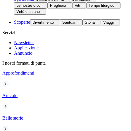
Le nostre croci
Preghiera
Riti
Tempo liturgico
Virtù cristiane
Scoperte
Divertimento
Santuari
Storia
Viaggi
Servizi
Newsletter
Applicazione
Annuncio
I nostri formati di punta
Approfondimenti
Articolo
Belle storie