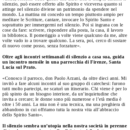
silenzio, può essere offerto allo Spirito e viceversa quanto si
attinge nel silenzio diviene un patrimonio da spendere nel
mondo. La mattina mi concedo un tempo piuttosto ampio per
meditare le Scritture, cantare, invocare lo Spirito Santo e
soprattutto per immergermi nel silenzio. Poi si ingrana con le
cose da fare: scrivere, rispondere alla posta, la casa, il lavoro
in biblioteca. Il pomeriggio a volte viene qualcuno da me, altre
volte vado io a trovare qualcuno. La sera, poi, cerco di sostare
di nuovo come posso, senza forzature».
Oltre agli incontri settimanali di silenzio a casa sua, guida
un incontro mensile in una parrocchia di Firenze, Santa
Lucia sul Prato.
«Conosco il parroco, don Paolo Arzani, da oltre dieci anni. Mi
invitò a fare alcuni incontri al suo gruppo di catechesi: furono
tutti molto partecipi, ne scaturì un itinerario. Chi viene è per lo
più spinto da un bisogno interiore, da un’inquietudine che
invita a cercare; le donne sono più numerose e l’età media è
oltre i 50 anni. La mia non è una tecnica, ma una preghiera di
abbandono in cui offriamo tutta la nostra vita all’abbraccio
dello Spirito Santo».
Il silenzio sembra un’utopia nella nostra società in perenne