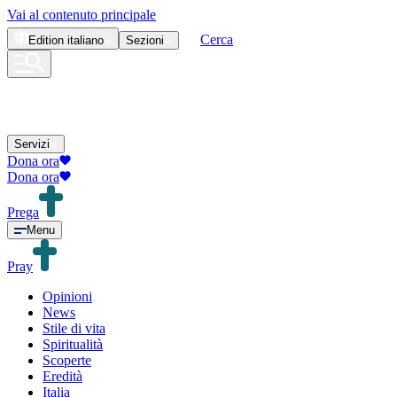
Vai al contenuto principale
Cerca
Edition
italiano
Sezioni
Servizi
Dona ora
Dona ora
Prega
Menu
Pray
Opinioni
News
Stile di vita
Spiritualità
Scoperte
Eredità
Italia