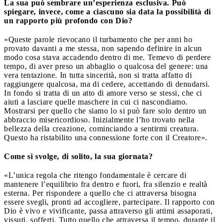
La sua può sembrare un’esperienza esclusiva. Può
spiegare, invece, come a ciascuno sia data la possibilità di
un rapporto più profondo con Dio?
«Queste parole rievocano il turbamento che per anni ho
provato davanti a me stessa, non sapendo definire in alcun
modo cosa stava accadendo dentro di me. Temevo di perdere
tempo, di aver preso un abbaglio o qualcosa del genere: una
vera tentazione. In tutta sincerità, non si tratta affatto di
raggiungere qualcosa, ma di cedere, accettando di denudarsi.
In fondo si tratta di un atto di amore verso se stessi, che ci
aiuti a lasciare quelle maschere in cui ci nascondiamo.
Mostrarsi per quello che siamo lo si può fare solo dentro un
abbraccio misericordioso. Inizialmente l’ho trovato nella
bellezza della creazione, cominciando a sentirmi creatura.
Questo ha ristabilito una connessione forte con il Creatore».
Come si svolge, di solito, la sua giornata?
«L’unica regola che ritengo fondamentale è cercare di
mantenere l’equilibrio fra dentro e fuori, fra silenzio e realtà
esterna. Per rispondere a quello che ci attraversa bisogna
essere svegli, pronti ad accogliere, partecipare. Il rapporto con
Dio è vivo e vivificante, passa attraverso gli attimi assaporati,
vissuti, sofferti. Tutto quello che attraversa il tempo, durante il