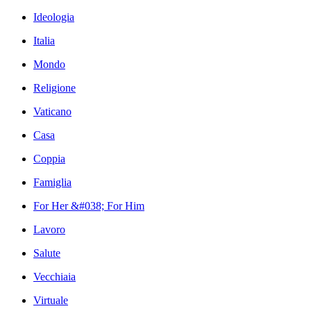
Ideologia
Italia
Mondo
Religione
Vaticano
Casa
Coppia
Famiglia
For Her &#038; For Him
Lavoro
Salute
Vecchiaia
Virtuale