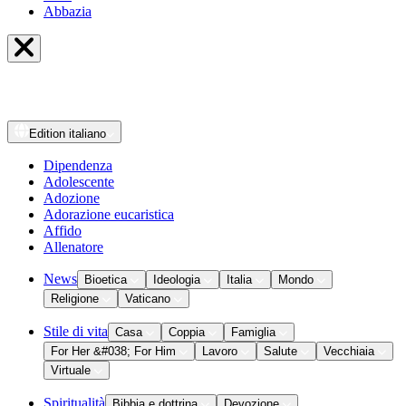
Abbazia
Edition
italiano
Dipendenza
Adolescente
Adozione
Adorazione eucaristica
Affido
Allenatore
News
Bioetica
Ideologia
Italia
Mondo
Religione
Vaticano
Stile di vita
Casa
Coppia
Famiglia
For Her &#038; For Him
Lavoro
Salute
Vecchiaia
Virtuale
Spiritualità
Bibbia e dottrina
Devozione