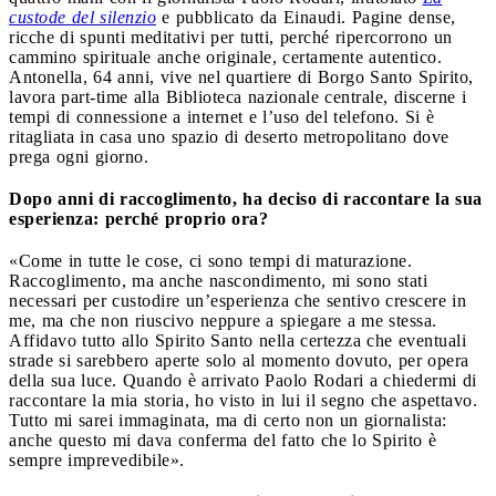
custode del silenzio
e pubblicato da Einaudi. Pagine dense,
ricche di spunti meditativi per tutti, perché ripercorrono un
cammino spirituale anche originale, certamente autentico.
Antonella, 64 anni, vive nel quartiere di Borgo Santo Spirito,
lavora part-time alla Biblioteca nazionale centrale, discerne i
tempi di connessione a internet e l’uso del telefono. Si è
ritagliata in casa uno spazio di deserto metropolitano dove
prega ogni giorno.
Dopo anni di raccoglimento, ha deciso di raccontare la sua
esperienza: perché proprio ora?
«Come in tutte le cose, ci sono tempi di maturazione.
Raccoglimento, ma anche nascondimento, mi sono stati
necessari per custodire un’esperienza che sentivo crescere in
me, ma che non riuscivo neppure a spiegare a me stessa.
Affidavo tutto allo Spirito Santo nella certezza che eventuali
strade si sarebbero aperte solo al momento dovuto, per opera
della sua luce. Quando è arrivato Paolo Rodari a chiedermi di
raccontare la mia storia, ho visto in lui il segno che aspettavo.
Tutto mi sarei immaginata, ma di certo non un giornalista:
anche questo mi dava conferma del fatto che lo Spirito è
sempre imprevedibile».