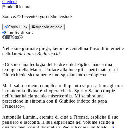
Credere
|
5
min di lettura
Source:
© LeventeGyori / Shutterstock
Copia il link
Archivia articolo
Condividi su
:
Nelle sue giornate prega, lavora e centellina l’uso di internet e
cellulare
di Laura Badaracchi
«Ci sono una teologia del Padre e del Figlio, manca una
teologia della Madre. Portare alla luce gli aspetti materni di
Dio richiede sicuramente uno spostamento teologico».
Ma il salto è meno complicato di quanto si possa immaginare:
la maternità divina è «l’opera che lo Spirito Santo compie
nell’umanità elargendo misericordia. Mi sembra una
percezione in sintonia con il Giubileo indetto da papa
Francesco».
Antonella Lumini, eremita di città a Firenze, esplicita il suo
pensiero e racconta la sua esperienza nel volume scritto a
quattro mani con il giornalista Paolo Rodari, intitolato
La