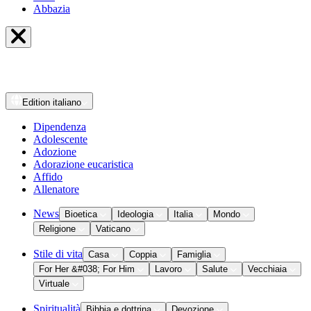
Abbazia
Edition
italiano
Dipendenza
Adolescente
Adozione
Adorazione eucaristica
Affido
Allenatore
News
Bioetica
Ideologia
Italia
Mondo
Religione
Vaticano
Stile di vita
Casa
Coppia
Famiglia
For Her &#038; For Him
Lavoro
Salute
Vecchiaia
Virtuale
Spiritualità
Bibbia e dottrina
Devozione