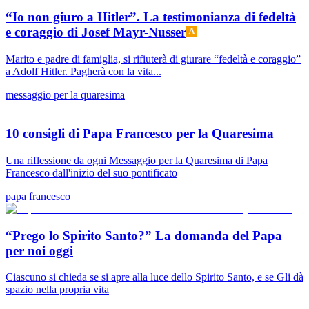
“Io non giuro a Hitler”. La testimonianza di fedeltà
e coraggio di Josef Mayr-Nusser
Marito e padre di famiglia, si rifiuterà di giurare “fedeltà e coraggio”
a Adolf Hitler. Pagherà con la vita...
messaggio per la quaresima
10 consigli di Papa Francesco per la Quaresima
Una riflessione da ogni Messaggio per la Quaresima di Papa
Francesco dall'inizio del suo pontificato
papa francesco
“Prego lo Spirito Santo?” La domanda del Papa
per noi oggi
Ciascuno si chieda se si apre alla luce dello Spirito Santo, e se Gli dà
spazio nella propria vita