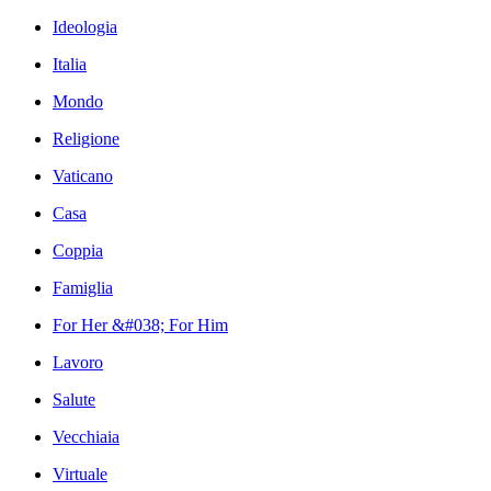
Ideologia
Italia
Mondo
Religione
Vaticano
Casa
Coppia
Famiglia
For Her &#038; For Him
Lavoro
Salute
Vecchiaia
Virtuale