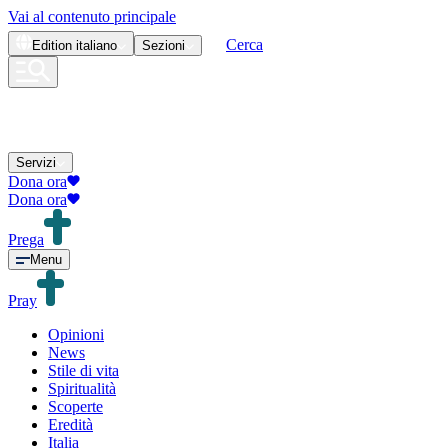
Vai al contenuto principale
Cerca
Edition
italiano
Sezioni
Servizi
Dona ora
Dona ora
Prega
Menu
Pray
Opinioni
News
Stile di vita
Spiritualità
Scoperte
Eredità
Italia