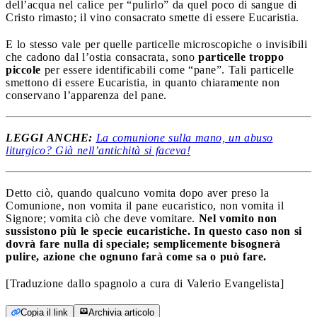
dell’acqua nel calice per “pulirlo” da quel poco di sangue di
Cristo rimasto; il vino consacrato smette di essere Eucaristia.
E lo stesso vale per quelle particelle microscopiche o invisibili
che cadono dal l’ostia consacrata, sono
particelle troppo
piccole
per essere identificabili come “pane”. Tali particelle
smettono di essere Eucaristia, in quanto chiaramente non
conservano l’apparenza del pane.
LEGGI ANCHE:
La comunione sulla mano, un abuso
liturgico? Già nell’antichità si faceva!
Detto ciò, quando qualcuno vomita dopo aver preso la
Comunione, non vomita il pane eucaristico, non vomita il
Signore; vomita ciò che deve vomitare.
Nel vomito non
sussistono più le specie eucaristiche. In questo caso non si
dovrà fare nulla di speciale; semplicemente bisognerà
pulire, azione che ognuno farà come sa o può fare.
[Traduzione dallo spagnolo a cura di Valerio Evangelista]
Copia il link
Archivia articolo