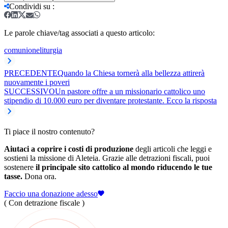
Condividi su
:
Le parole chiave/tag associati a questo articolo:
comunione
liturgia
PRECEDENTE
Quando la Chiesa tornerà alla bellezza attirerà
nuovamente i poveri
SUCCESSIVO
Un pastore offre a un missionario cattolico uno
stipendio di 10.000 euro per diventare protestante. Ecco la risposta
Ti piace il nostro contenuto?
Aiutaci a coprire i costi di produzione
degli articoli che leggi e
sostieni la missione di Aleteia. Grazie alle detrazioni fiscali, puoi
sostenere
il principale sito cattolico al mondo riducendo le tue
tasse.
Dona ora.
Faccio una donazione adesso
( Con detrazione fiscale )