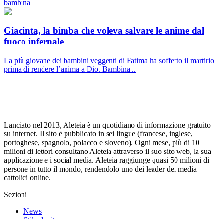
bambina
Giacinta, la bimba che voleva salvare le anime dal
fuoco infernale
La più giovane dei bambini veggenti di Fatima ha sofferto il martirio
prima di rendere l’anima a Dio. Bambina...
Lanciato nel 2013, Aleteia è un quotidiano di informazione gratuito
su internet. Il sito è pubblicato in sei lingue (francese, inglese,
portoghese, spagnolo, polacco e sloveno). Ogni mese, più di 10
milioni di lettori consultano Aleteia attraverso il suo sito web, la sua
applicazione e i social media. Aleteia raggiunge quasi 50 milioni di
persone in tutto il mondo, rendendolo uno dei leader dei media
cattolici online.
Sezioni
News