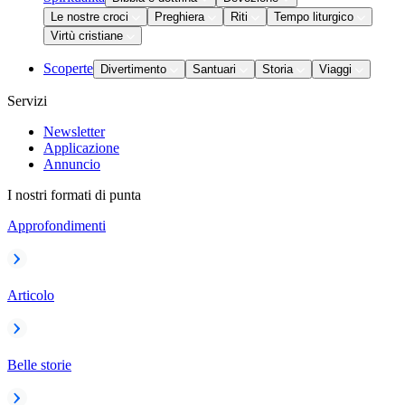
Le nostre croci
Preghiera
Riti
Tempo liturgico
Virtù cristiane
Scoperte
Divertimento
Santuari
Storia
Viaggi
Servizi
Newsletter
Applicazione
Annuncio
I nostri formati di punta
Approfondimenti
Articolo
Belle storie