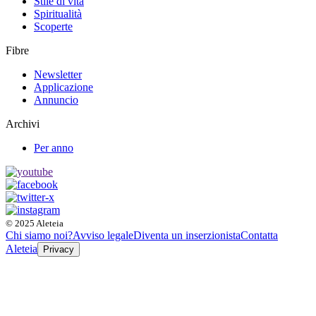
Stile di vita
Spiritualità
Scoperte
Fibre
Newsletter
Applicazione
Annuncio
Archivi
Per anno
© 2025 Aleteia
Chi siamo noi?
Avviso legale
Diventa un inserzionista
Contatta
Aleteia
Privacy