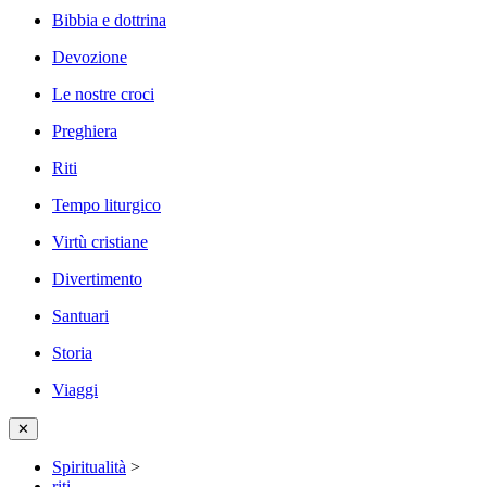
Bibbia e dottrina
Devozione
Le nostre croci
Preghiera
Riti
Tempo liturgico
Virtù cristiane
Divertimento
Santuari
Storia
Viaggi
✕
Spiritualità
>
riti