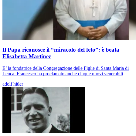
Il Papa riconosce il “miracolo del feto”: è beata
Elisabetta Martinez
E’ la fondatrice della Congregazione delle Figlie di Santa Maria di
Leuca. Francesco ha proclamato anche cinque nuovi venerabili
adolf hitler