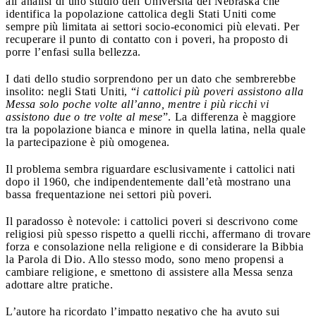
all’analisi di uno studio dell’Università del Nebraska che
identifica la popolazione cattolica degli Stati Uniti come
sempre più limitata ai settori socio-economici più elevati. Per
recuperare il punto di contatto con i poveri, ha proposto di
porre l’enfasi sulla bellezza.
I dati dello studio sorprendono per un dato che sembrerebbe
insolito: negli Stati Uniti, “
i cattolici più poveri assistono alla
Messa solo poche volte all’anno, mentre i più ricchi vi
assistono due o tre volte al mese
”. La differenza è maggiore
tra la popolazione bianca e minore in quella latina, nella quale
la partecipazione è più omogenea.
Il problema sembra riguardare esclusivamente i cattolici nati
dopo il 1960, che indipendentemente dall’età mostrano una
bassa frequentazione nei settori più poveri.
Il paradosso è notevole: i cattolici poveri si descrivono come
religiosi più spesso rispetto a quelli ricchi, affermano di trovare
forza e consolazione nella religione e di considerare la Bibbia
la Parola di Dio. Allo stesso modo, sono meno propensi a
cambiare religione, e smettono di assistere alla Messa senza
adottare altre pratiche.
L’autore ha ricordato l’impatto negativo che ha avuto sui