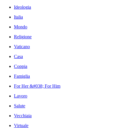
Ideologia
Italia
Mondo
Religione
Vaticano
Casa
Coppia
Famiglia
For Her &#038; For Him
Lavoro
Salute
Vecchiaia
Virtuale