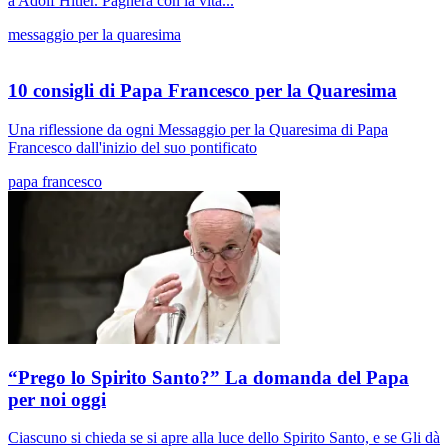
a Adolf Hitler. Pagherà con la vita...
messaggio per la quaresima
10 consigli di Papa Francesco per la Quaresima
Una riflessione da ogni Messaggio per la Quaresima di Papa
Francesco dall'inizio del suo pontificato
papa francesco
“Prego lo Spirito Santo?” La domanda del Papa
per noi oggi
Ciascuno si chieda se si apre alla luce dello Spirito Santo, e se Gli dà