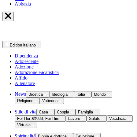
Abbazia
Edition
italiano
Dipendenza
Adolescente
Adozione
Adorazione eucaristica
Affido
Allenatore
News
Bioetica
Ideologia
Italia
Mondo
Religione
Vaticano
Stile di vita
Casa
Coppia
Famiglia
For Her &#038; For Him
Lavoro
Salute
Vecchiaia
Virtuale
Spiritualità
Bibbia e dottrina
Devozione