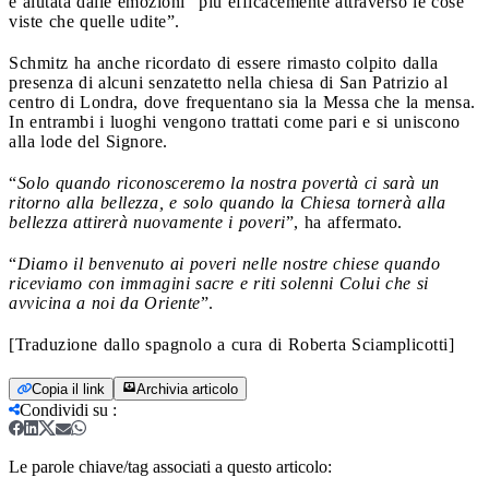
è aiutata dalle emozioni “più efficacemente attraverso le cose
viste che quelle udite”.
Schmitz ha anche ricordato di essere rimasto colpito dalla
presenza di alcuni senzatetto nella chiesa di San Patrizio al
centro di Londra, dove frequentano sia la Messa che la mensa.
In entrambi i luoghi vengono trattati come pari e si uniscono
alla lode del Signore.
“
Solo quando riconosceremo la nostra povertà ci sarà un
ritorno alla bellezza, e solo quando la Chiesa tornerà alla
bellezza attirerà nuovamente i poveri
”, ha affermato.
“
Diamo il benvenuto ai poveri nelle nostre chiese quando
riceviamo con immagini sacre e riti solenni Colui che si
avvicina a noi da Oriente
”.
[Traduzione dallo spagnolo a cura di Roberta Sciamplicotti]
Copia il link
Archivia articolo
Condividi su
:
Le parole chiave/tag associati a questo articolo: