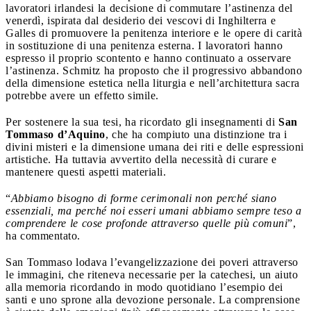
lavoratori irlandesi la decisione di commutare l’astinenza del
venerdì, ispirata dal desiderio dei vescovi di Inghilterra e
Galles di promuovere la penitenza interiore e le opere di carità
in sostituzione di una penitenza esterna. I lavoratori hanno
espresso il proprio scontento e hanno continuato a osservare
l’astinenza. Schmitz ha proposto che il progressivo abbandono
della dimensione estetica nella liturgia e nell’architettura sacra
potrebbe avere un effetto simile.
Per sostenere la sua tesi, ha ricordato gli insegnamenti di
San
Tommaso d’Aquino
, che ha compiuto una distinzione tra i
divini misteri e la dimensione umana dei riti e delle espressioni
artistiche. Ha tuttavia avvertito della necessità di curare e
mantenere questi aspetti materiali.
“
Abbiamo bisogno di forme cerimonali non perché siano
essenziali, ma perché noi esseri umani abbiamo sempre teso a
comprendere le cose profonde attraverso quelle più comuni
”,
ha commentato.
San Tommaso lodava l’evangelizzazione dei poveri attraverso
le immagini, che riteneva necessarie per la catechesi, un aiuto
alla memoria ricordando in modo quotidiano l’esempio dei
santi e uno sprone alla devozione personale. La comprensione