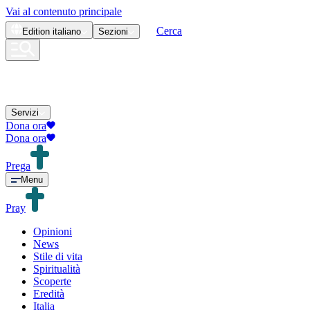
Vai al contenuto principale
Cerca
Edition
italiano
Sezioni
Servizi
Dona ora
Dona ora
Prega
Menu
Pray
Opinioni
News
Stile di vita
Spiritualità
Scoperte
Eredità
Italia