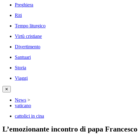
Preghiera
Riti
Tempo liturgico
Virtù cristiane
Divertimento
Santuari
Storia
Viaggi
✕
News
>
vaticano
cattolici in cina
L’emozionante incontro di papa Francesco c