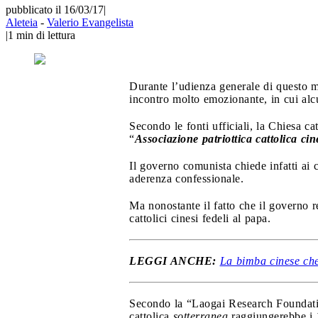
pubblicato il 16/03/17
|
Aleteia
-
Valerio Evangelista
|
1
min di lettura
Durante l’udienza generale di questo 
incontro molto emozionante, in cui alc
Secondo le fonti ufficiali, la Chiesa ca
“
Associazione patriottica cattolica cin
Il governo comunista chiede infatti ai c
aderenza confessionale.
Ma nonostante il fatto che il governo 
cattolici cinesi fedeli al papa.
LEGGI ANCHE:
La bimba cinese che
Secondo la “Laogai Research Foundatio
cattolica
sotterranea
raggiungerebbe i