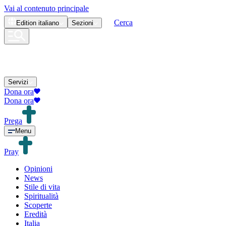
Vai al contenuto principale
Cerca
Edition
italiano
Sezioni
Servizi
Dona ora
Dona ora
Prega
Menu
Pray
Opinioni
News
Stile di vita
Spiritualità
Scoperte
Eredità
Italia