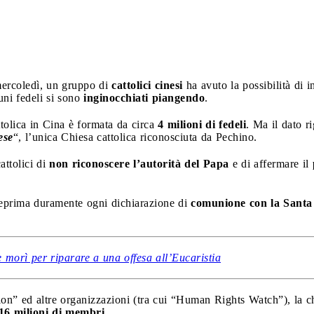
mercoledì, un gruppo di
cattolici cinesi
ha avuto la possibilità di 
uni fedeli si sono
inginocchiati piangendo
.
ttolica in Cina è formata da circa
4 milioni di fedeli
. Ma il dato r
ese
“, l’unica Chiesa cattolica riconosciuta da Pechino.
attolici di
non riconoscere l’autorità del Papa
e di affermare il
reprima duramente ogni dichiarazione di
comunione con la Santa
 morì per riparare a una offesa all’Eucaristia
n” ed altre organizzazioni (tra cui “Human Rights Watch”), la c
16 milioni di membri.