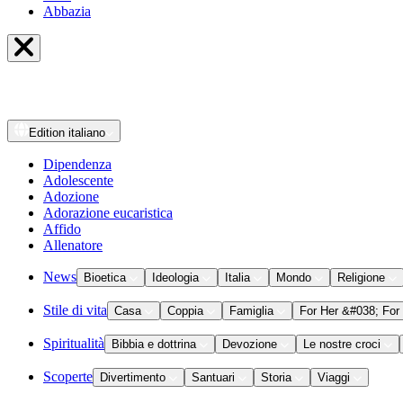
Abbazia
Edition
italiano
Dipendenza
Adolescente
Adozione
Adorazione eucaristica
Affido
Allenatore
News
Bioetica
Ideologia
Italia
Mondo
Religione
Stile di vita
Casa
Coppia
Famiglia
For Her &#038; For
Spiritualità
Bibbia e dottrina
Devozione
Le nostre croci
Scoperte
Divertimento
Santuari
Storia
Viaggi