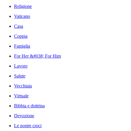
Religione
Vaticano
Casa
Coppia
Famiglia
For Her &#038; For Him
Lavoro
Salute
Vecchiaia
Virtuale
Bibbia e dottrina
Devozione
Le nostre croci