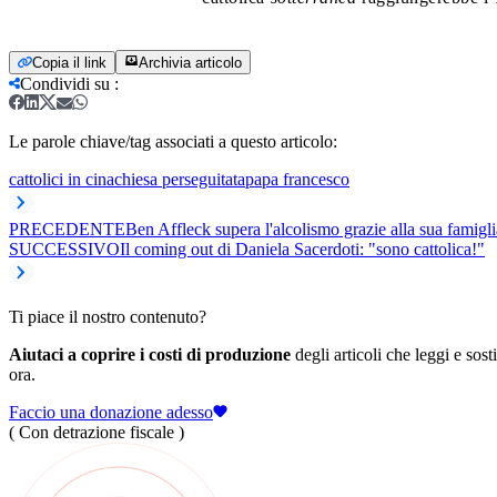
Copia il link
Archivia articolo
Condividi su
:
Le parole chiave/tag associati a questo articolo:
cattolici in cina
chiesa perseguitata
papa francesco
PRECEDENTE
Ben Affleck supera l'alcolismo grazie alla sua famigli
SUCCESSIVO
Il coming out di Daniela Sacerdoti: "sono cattolica!"
Ti piace il nostro contenuto?
Aiutaci a coprire i costi di produzione
degli articoli che leggi e sost
ora.
Faccio una donazione adesso
( Con detrazione fiscale )