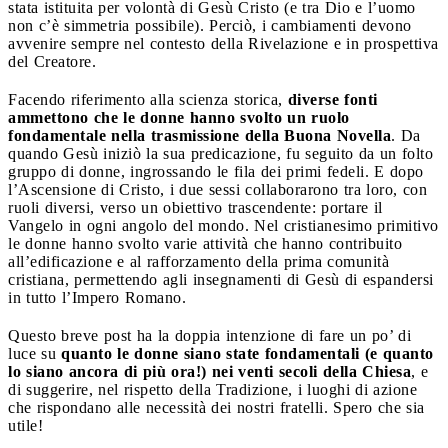
stata istituita per volontà di Gesù Cristo (e tra Dio e l’uomo
non c’è simmetria possibile). Perciò, i cambiamenti devono
avvenire sempre nel contesto della Rivelazione e in prospettiva
del Creatore.
Facendo riferimento alla scienza storica,
diverse fonti
ammettono che le donne hanno svolto un ruolo
fondamentale nella trasmissione della Buona Novella
. Da
quando Gesù iniziò la sua predicazione, fu seguito da un folto
gruppo di donne, ingrossando le fila dei primi fedeli. E dopo
l’Ascensione di Cristo, i due sessi collaborarono tra loro, con
ruoli diversi, verso un obiettivo trascendente: portare il
Vangelo in ogni angolo del mondo. Nel cristianesimo primitivo
le donne hanno svolto varie attività che hanno contribuito
all’edificazione e al rafforzamento della prima comunità
cristiana, permettendo agli insegnamenti di Gesù di espandersi
in tutto l’Impero Romano.
Questo breve post ha la doppia intenzione di fare un po’ di
luce su
quanto le donne siano state fondamentali (e quanto
lo siano ancora di più ora!) nei venti secoli della Chiesa
, e
di suggerire, nel rispetto della Tradizione, i luoghi di azione
che rispondano alle necessità dei nostri fratelli. Spero che sia
utile!