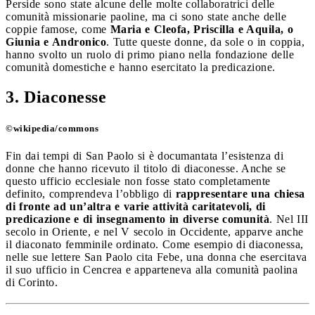
Perside sono state alcune delle molte collaboratrici delle
comunità missionarie paoline, ma ci sono state anche delle
coppie famose, come
Maria e Cleofa, Priscilla e Aquila, o
Giunia e Andronico
. Tutte queste donne, da sole o in coppia,
hanno svolto un ruolo di primo piano nella fondazione delle
comunità domestiche e hanno esercitato la predicazione.
3. Diaconesse
©wikipedia/commons
Fin dai tempi di San Paolo si è documantata l’esistenza di
donne che hanno ricevuto il titolo di diaconesse. Anche se
questo ufficio ecclesiale non fosse stato completamente
definito, comprendeva l’obbligo di
rappresentare una chiesa
di fronte ad un’altra e varie attività caritatevoli, di
predicazione e di insegnamento in diverse comunità
. Nel III
secolo in Oriente, e nel V secolo in Occidente, apparve anche
il diaconato femminile ordinato. Come esempio di diaconessa,
nelle sue lettere San Paolo cita Febe, una donna che esercitava
il suo ufficio in Cencrea e apparteneva alla comunità paolina
di Corinto.