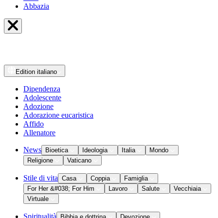
Abbazia
Edition
italiano
Dipendenza
Adolescente
Adozione
Adorazione eucaristica
Affido
Allenatore
News
Bioetica
Ideologia
Italia
Mondo
Religione
Vaticano
Stile di vita
Casa
Coppia
Famiglia
For Her &#038; For Him
Lavoro
Salute
Vecchiaia
Virtuale
Spiritualità
Bibbia e dottrina
Devozione