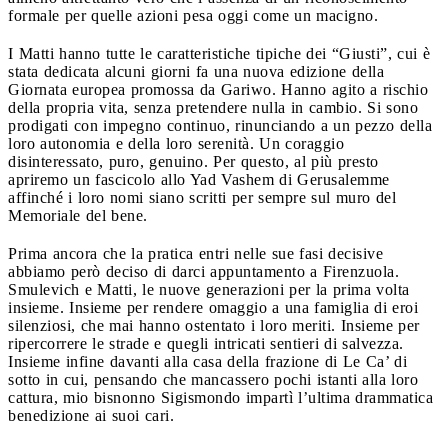
formale per quelle azioni pesa oggi come un macigno.
I Matti hanno tutte le caratteristiche tipiche dei “Giusti”, cui è
stata dedicata alcuni giorni fa una nuova edizione della
Giornata europea promossa da Gariwo.
Hanno agito a rischio
della propria vita, senza pretendere nulla in cambio.
Si sono
prodigati con impegno continuo, rinunciando a un pezzo della
loro autonomia e della loro serenità. Un coraggio
disinteressato, puro, genuino.
Per questo, al più presto
apriremo un fascicolo allo Yad Vashem di Gerusalemme
affinché i loro nomi siano scritti per sempre sul muro del
Memoriale del bene.
Prima ancora che la pratica entri nelle sue fasi decisive
abbiamo però deciso di darci appuntamento a Firenzuola.
Smulevich e Matti, le nuove generazioni per la prima volta
insieme. Insieme per rendere omaggio a una famiglia di eroi
silenziosi
, che mai hanno ostentato i loro meriti. Insieme per
ripercorrere le strade e quegli intricati sentieri di salvezza.
Insieme infine davanti alla casa della frazione di Le Ca’ di
sotto in cui, pensando che mancassero pochi istanti alla loro
cattura, mio bisnonno Sigismondo impartì l’ultima drammatica
benedizione ai suoi cari.