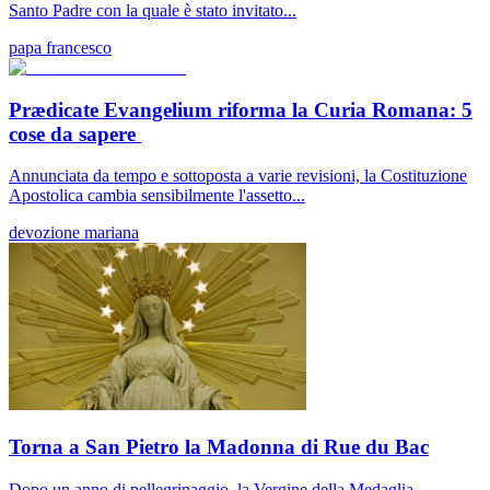
Santo Padre con la quale è stato invitato...
papa francesco
Prædicate Evangelium riforma la Curia Romana: 5
cose da sapere
Annunciata da tempo e sottoposta a varie revisioni, la Costituzione
Apostolica cambia sensibilmente l'assetto...
devozione mariana
Torna a San Pietro la Madonna di Rue du Bac
Dopo un anno di pellegrinaggio, la Vergine della Medaglia