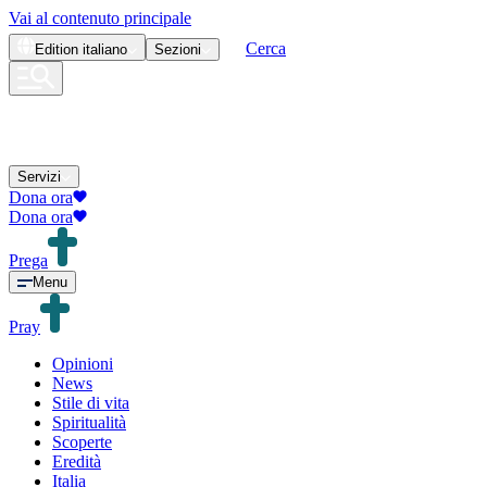
Vai al contenuto principale
Cerca
Edition
italiano
Sezioni
Servizi
Dona ora
Dona ora
Prega
Menu
Pray
Opinioni
News
Stile di vita
Spiritualità
Scoperte
Eredità
Italia