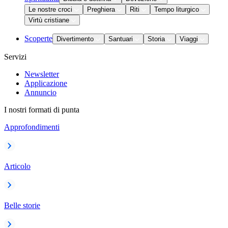
Le nostre croci
Preghiera
Riti
Tempo liturgico
Virtù cristiane
Scoperte
Divertimento
Santuari
Storia
Viaggi
Servizi
Newsletter
Applicazione
Annuncio
I nostri formati di punta
Approfondimenti
Articolo
Belle storie