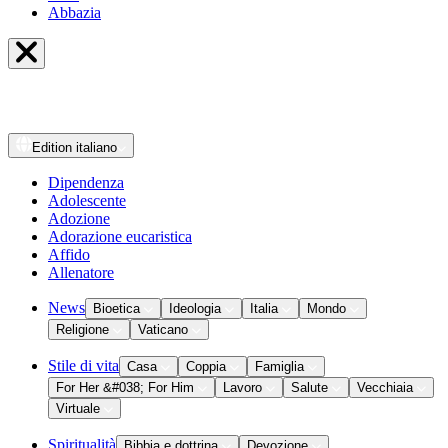
Abbazia
Edition
italiano
Dipendenza
Adolescente
Adozione
Adorazione eucaristica
Affido
Allenatore
News
Bioetica
Ideologia
Italia
Mondo
Religione
Vaticano
Stile di vita
Casa
Coppia
Famiglia
For Her &#038; For Him
Lavoro
Salute
Vecchiaia
Virtuale
Spiritualità
Bibbia e dottrina
Devozione