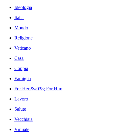
Ideologia
Italia
Mondo
Religione
Vaticano
Casa
Coppia
Famiglia
For Her &#038; For Him
Lavoro
Salute
Vecchiaia
Virtuale