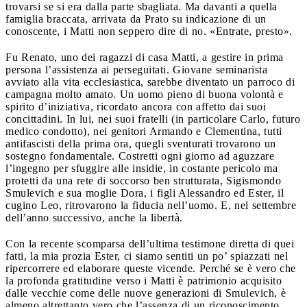
trovarsi se si era dalla parte sbagliata. Ma davanti a quella
famiglia braccata, arrivata da Prato su indicazione di un
conoscente, i Matti non seppero dire di no. «Entrate, presto».
Fu Renato, uno dei ragazzi di casa Matti, a gestire in prima
persona l’assistenza ai perseguitati. Giovane seminarista
avviato alla vita ecclesiastica, sarebbe diventato un parroco di
campagna molto amato.
Un uomo pieno di buona volontà e
spirito d’iniziativa, ricordato ancora con affetto dai suoi
concittadini. In lui, nei suoi fratelli (in particolare Carlo, futuro
medico condotto), nei genitori Armando e Clementina, tutti
antifascisti della prima ora, quegli sventurati trovarono un
sostegno fondamentale. Costretti ogni giorno ad aguzzare
l’ingegno per sfuggire alle insidie, in costante pericolo ma
protetti da una rete di soccorso ben strutturata,
Sigismondo
Smulevich e sua moglie Dora, i figli Alessandro ed Ester, il
cugino Leo, ritrovarono la fiducia nell’uomo.
E, nel settembre
dell’anno successivo, anche la libertà.
Con la recente scomparsa dell’ultima testimone diretta di quei
fatti, la mia prozia Ester, ci siamo sentiti un po’ spiazzati nel
ripercorrere ed elaborare queste vicende. Perché se è vero che
la profonda gratitudine verso i Matti è patrimonio acquisito
dalle vecchie come delle nuove generazioni di Smulevich,
è
almeno altrettanto vero che l’assenza di un riconoscimento