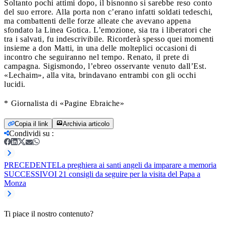
Soltanto pochi attimi dopo, il bisnonno si sarebbe reso conto
del suo errore. Alla porta non c’erano infatti soldati tedeschi,
ma combattenti delle forze alleate che avevano appena
sfondato la Linea Gotica. L’emozione, sia tra i liberatori che
tra i salvati, fu indescrivibile.
Ricorderà spesso quei momenti
insieme a don Matti, in una delle molteplici occasioni di
incontro che seguiranno nel tempo.
Renato, il prete di
campagna. Sigismondo, l’ebreo osservante venuto dall’Est.
«Lechaim», alla vita, brindavano entrambi con gli occhi
lucidi.
* Giornalista di «Pagine Ebraiche»
Copia il link
Archivia articolo
Condividi su
:
PRECEDENTE
La preghiera ai santi angeli da imparare a memoria
SUCCESSIVO
I 21 consigli da seguire per la visita del Papa a
Monza
Ti piace il nostro contenuto?