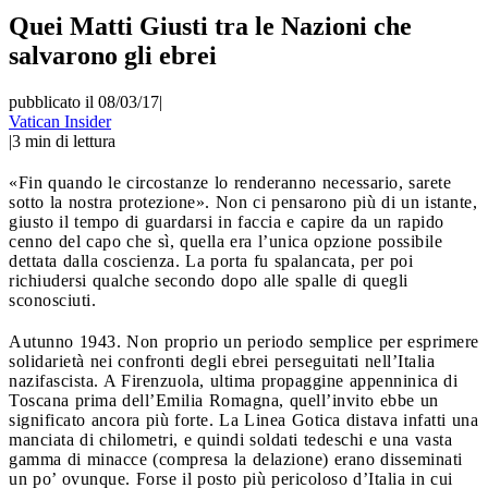
Quei Matti Giusti tra le Nazioni che
salvarono gli ebrei
pubblicato il 08/03/17
|
Vatican Insider
|
3
min di lettura
«Fin quando le circostanze lo renderanno necessario, sarete
sotto la nostra protezione». Non ci pensarono più di un istante,
giusto il tempo di guardarsi in faccia e capire da un rapido
cenno del capo che sì,
quella era l’unica opzione possibile
dettata dalla coscienza.
La porta fu spalancata, per poi
richiudersi qualche secondo dopo alle spalle di quegli
sconosciuti.
Autunno 1943. Non proprio un periodo semplice per esprimere
solidarietà nei confronti degli ebrei perseguitati nell’Italia
nazifascista. A Firenzuola, ultima propaggine appenninica di
Toscana prima dell’Emilia Romagna, quell’invito ebbe un
significato ancora più forte.
La Linea Gotica distava infatti una
manciata di chilometri, e quindi soldati tedeschi e una vasta
gamma di minacce (compresa la delazione) erano disseminati
un po’ ovunque.
Forse il posto più pericoloso d’Italia in cui