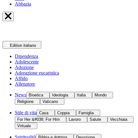
Abbazia
Edition
italiano
Dipendenza
Adolescente
Adozione
Adorazione eucaristica
Affido
Allenatore
News
Bioetica
Ideologia
Italia
Mondo
Religione
Vaticano
Stile di vita
Casa
Coppia
Famiglia
For Her &#038; For Him
Lavoro
Salute
Vecchiaia
Virtuale
Spiritualità
Bibbia e dottrina
Devozione