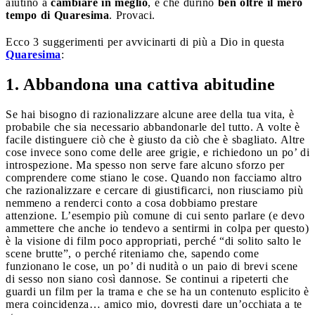
aiutino a
cambiare in meglio
, e che durino
ben oltre il mero
tempo di Quaresima
. Provaci.
Ecco 3 suggerimenti per avvicinarti di più a Dio in questa
Quaresima
:
1. Abbandona una cattiva abitudine
Se hai bisogno di razionalizzare alcune aree della tua vita, è
probabile che sia necessario abbandonarle del tutto. A volte è
facile distinguere ciò che è giusto da ciò che è sbagliato. Altre
cose invece sono come delle aree grigie, e richiedono un po’ di
introspezione. Ma spesso non serve fare alcuno sforzo per
comprendere come stiano le cose. Quando non facciamo altro
che razionalizzare e cercare di giustificarci, non riusciamo più
nemmeno a renderci conto a cosa dobbiamo prestare
attenzione. L’esempio più comune di cui sento parlare (e devo
ammettere che anche io tendevo a sentirmi in colpa per questo)
è la visione di film poco appropriati, perché “di solito salto le
scene brutte”, o perché riteniamo che, sapendo come
funzionano le cose, un po’ di nudità o un paio di brevi scene
di sesso non siano così dannose. Se continui a ripeterti che
guardi un film per la trama e che se ha un contenuto esplicito è
mera coincidenza… amico mio, dovresti dare un’occhiata a te