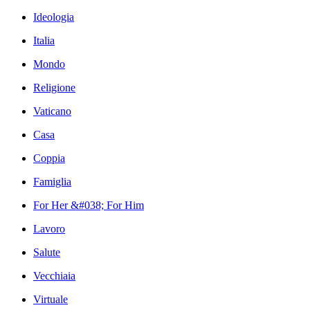
Ideologia
Italia
Mondo
Religione
Vaticano
Casa
Coppia
Famiglia
For Her &#038; For Him
Lavoro
Salute
Vecchiaia
Virtuale