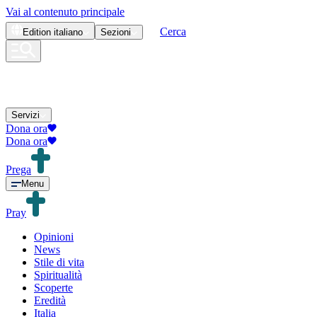
Vai al contenuto principale
Cerca
Edition
italiano
Sezioni
Servizi
Dona ora
Dona ora
Prega
Menu
Pray
Opinioni
News
Stile di vita
Spiritualità
Scoperte
Eredità
Italia