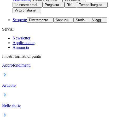
Le nostre croci
Preghiera
Riti
Tempo liturgico
Virtù cristiane
Scoperte
Divertimento
Santuari
Storia
Viaggi
Servizi
Newsletter
Applicazione
Annuncio
I nostri formati di punta
Approfondimenti
Articolo
Belle storie