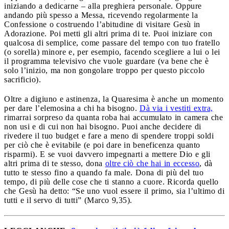
iniziando a dedicarne – alla preghiera personale. Oppure
andando più spesso a Messa, ricevendo regolarmente la
Confessione o costruendo l’abitudine di visitare Gesù in
Adorazione. Poi metti gli altri prima di te. Puoi iniziare con
qualcosa di semplice, come passare del tempo con tuo fratello
(o sorella) minore e, per esempio, facendo scegliere a lui o lei
il programma televisivo che vuole guardare (va bene che è
solo l’inizio, ma non gongolare troppo per questo piccolo
sacrificio).
Oltre a digiuno e astinenza, la Quaresima è anche un momento
per dare l’elemosina a chi ha bisogno.
Dà via i vestiti extra,
rimarrai sorpreso da quanta roba hai accumulato in camera che
non usi e di cui non hai bisogno. Puoi anche decidere di
rivedere il tuo budget e fare a meno di spendere troppi soldi
per ciò che è evitabile (e poi dare in beneficenza quanto
risparmi). E se vuoi davvero impegnarti a mettere Dio e gli
altri prima di te stesso, dona
oltre ciò che hai in eccesso
, dà
tutto te stesso fino a quando fa male. Dona di più del tuo
tempo, di più delle cose che ti stanno a cuore. Ricorda quello
che Gesù ha detto: “Se uno vuol essere il primo, sia l’ultimo di
tutti e il servo di tutti” (Marco 9,35).