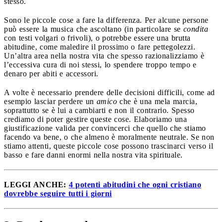
stesso.
Sono le piccole cose a fare la differenza. Per alcune persone
può essere la musica che ascoltano (in particolare se
condita
con testi volgari o frivoli), o potrebbe essere una brutta
abitudine, come maledire il prossimo o fare pettegolezzi.
Un’altra area nella nostra vita che spesso razionalizziamo è
l’eccessiva cura di noi stessi, lo spendere troppo tempo e
denaro per abiti e accessori.
A volte è necessario prendere delle decisioni difficili, come ad
esempio lasciar perdere un
amico
che è una mela marcia,
soprattutto se è lui a cambiarti e non il contrario. Spesso
crediamo di poter gestire queste cose. Elaboriamo una
giustificazione valida per convincerci che quello che stiamo
facendo va bene, o che almeno è moralmente neutrale. Se non
stiamo attenti, queste piccole cose possono trascinarci verso il
basso e fare danni enormi nella nostra vita spirituale.
LEGGI ANCHE:
4 potenti abitudini che ogni cristiano
dovrebbe seguire tutti i giorni