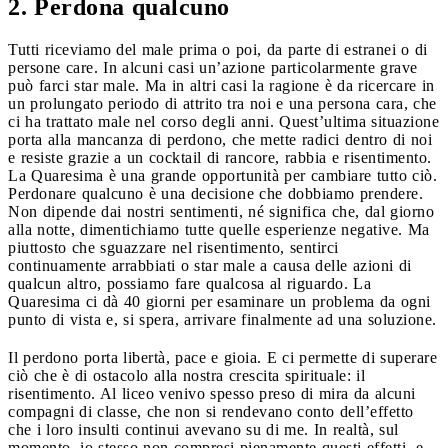
2. Perdona qualcuno
Tutti riceviamo del male prima o poi, da parte di estranei o di
persone care. In alcuni casi un’azione particolarmente grave
può farci star male. Ma in altri casi la ragione è da ricercare in
un prolungato periodo di attrito tra noi e una persona cara, che
ci ha trattato male nel corso degli anni. Quest’ultima situazione
porta alla mancanza di perdono, che mette radici dentro di noi
e resiste grazie a un cocktail di rancore, rabbia e risentimento.
La Quaresima è una grande opportunità per cambiare tutto ciò.
Perdonare qualcuno è una decisione che dobbiamo prendere.
Non dipende dai nostri sentimenti, né significa che, dal giorno
alla notte, dimentichiamo tutte quelle esperienze negative. Ma
piuttosto che sguazzare nel risentimento, sentirci
continuamente arrabbiati o star male a causa delle azioni di
qualcun altro, possiamo fare qualcosa al riguardo. La
Quaresima ci dà 40 giorni per esaminare un problema da ogni
punto di vista e, si spera, arrivare finalmente ad una soluzione.
Il perdono porta libertà, pace e gioia. E ci permette di superare
ciò che è di ostacolo alla nostra crescita spirituale: il
risentimento. Al liceo venivo spesso preso di mira da alcuni
compagni di classe, che non si rendevano conto dell’effetto
che i loro insulti continui avevano su di me. In realtà, sul
momento, io stesso non compresi pienamente questi effetti, e