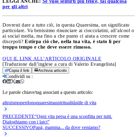
LEGGI ANCHE:
Se vuoi sentirti più felice, fai qualcosa
per gli altri
Dovresti dare a tutto ciò, in questa Quaresima, un significato
particolare. Va benissimo rinunciare ai cioccolatini, all’alcool o
ai social media, ma fino a che punto ci aiuta a crescere come
discepoli?
Estirpa ciò che, nella tua vita, è stato lì per
troppo tempo e che deve essere rimosso.
QUI IL LINK ALL’ARTICOLO ORIGINALE
[Traduzione dall’inglese a cura di Valerio Evangelista]
Copia il link
Archivia articolo
Condividi su
:
Le parole chiave/tag associati a questo articolo:
altruismo
perdono
quaresima
spiritualità
stile di vita
PRECEDENTE
“Ogni vita persa è una sconfitta per tutti.
Dialoghiamo con i laici”
SUCCESSIVO
Papà, mamma... da dove veniamo?