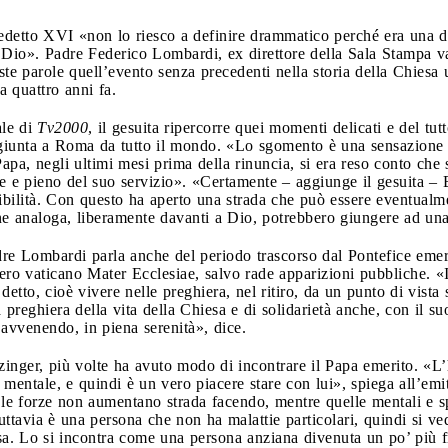
detto XVI «non lo riesco a definire drammatico perché era una de
 Dio». Padre Federico Lombardi, ex direttore della Sala Stampa va
e parole quell’evento senza precedenti nella storia della Chiesa u
a quattro anni fa.
ale di
Tv2000
, il gesuita ripercorre quei momenti delicati e del tut
a giunta a Roma da tutto il mondo. «Lo sgomento è una sensazione
Papa, negli ultimi mesi prima della rinuncia, si era reso conto che s
e e pieno del suo servizio». «Certamente – aggiunge il gesuita – 
bilità. Con questo ha aperto una strada che può essere eventualme
one analoga, liberamente davanti a Dio, potrebbero giungere ad un
dre Lombardi parla anche del periodo trascorso dal Pontefice emer
ro vaticano Mater Ecclesiae, salvo rade apparizioni pubbliche. «I
etto, cioè vivere nelle preghiera, nel ritiro, da un punto di vista 
reghiera della vita della Chiesa e di solidarietà anche, con il su
 avvenendo, in piena serenità», dice.
nger, più volte ha avuto modo di incontrare il Papa emerito. «L’h
e, mentale, e quindi è un vero piacere stare con lui», spiega all’emit
e forze non aumentano strada facendo, mentre quelle mentali e spir
avia è una persona che non ha malattie particolari, quindi si vede
sa. Lo si incontra come una persona anziana divenuta un po’ più f