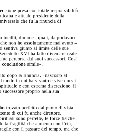
cisione presa con totale responsabilità
ticana e attuale presidente della
niversale che fu la rinuncia di
to inediti, durante i quali, da portavoce
 che non ho assolutamente mai avuto –
i sentiva giunto al limite delle sue
Benedetto XVI ha fatto diventare reale
nte percorsa dai suoi successori. Così
a conclusione simile».
ito dopo la rinuncia, «nascosto al
l modo in cui ha vissuto e vive questi
spirituale e con estrema discrezione, il
o successore proprio nella sua
o trovato perfetto dal punto di vista
tente di cui fu anche direttore.
ituali sono perfette, le forze fisiche
 la fragilità che aumenta con l’età,
ragile con il passare del tempo, ma che