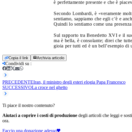
è perfettamente presente e che è piace
Secondo Lombardi, è «veramente molto b
sentiamo, sappiamo che egli c’è e anch
Quindi lo sentiamo come una presenza 
Sul rapporto tra Benedetto XVI e il su
ma è bella, è consolante; direi che tu
gioia per tutti ed è un bell’esempio di
Copia il link
Archivia articolo
Condividi su
:
PRECEDENTE
Iran, il ministro degli esteri elogia Papa Francesco
SUCCESSIVO
La croce nel ghetto
Ti piace il nostro contenuto?
Aiutaci a coprire i costi di produzione
degli articoli che leggi e sost
ora.
Faccio una donazione adesso