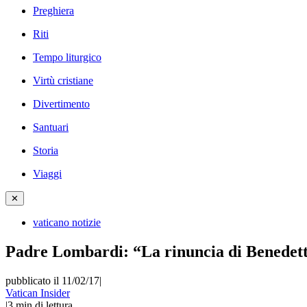
Preghiera
Riti
Tempo liturgico
Virtù cristiane
Divertimento
Santuari
Storia
Viaggi
✕
vaticano notizie
Padre Lombardi: “La rinuncia di Benedet
pubblicato il 11/02/17
|
Vatican Insider
|
3
min di lettura