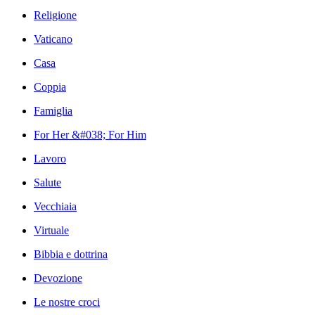
Religione
Vaticano
Casa
Coppia
Famiglia
For Her &#038; For Him
Lavoro
Salute
Vecchiaia
Virtuale
Bibbia e dottrina
Devozione
Le nostre croci