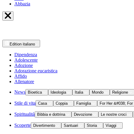
Abbazia
Edition
italiano
Dipendenza
Adolescente
Adozione
Adorazione eucaristica
Affido
Allenatore
News
Bioetica
Ideologia
Italia
Mondo
Religione
Stile di vita
Casa
Coppia
Famiglia
For Her &#038; For
Spiritualità
Bibbia e dottrina
Devozione
Le nostre croci
Scoperte
Divertimento
Santuari
Storia
Viaggi