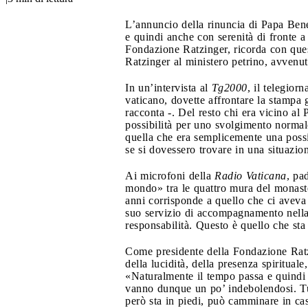
L’annuncio della rinuncia di Papa Bene
e quindi anche con serenità di fronte a
Fondazione Ratzinger, ricorda con quest
Ratzinger al ministero petrino, avvenut
In un’intervista al
Tg2000
, il telegiorn
vaticano, dovette affrontare la stamp
racconta -. Del resto chi era vicino al 
possibilità per uno svolgimento normal
quella che era semplicemente una possi
se si dovessero trovare in una situazi
Ai microfoni della
Radio Vaticana
, pa
mondo» tra le quattro mura del monaste
anni corrisponde a quello che ci aveva d
suo servizio di accompagnamento nella p
responsabilità. Questo è quello che sta
Come presidente della Fondazione Ratzi
della lucidità, della presenza spiritual
«Naturalmente il tempo passa e quindi l
vanno dunque un po’ indebolendosi. Tutt
però sta in piedi, può camminare in ca