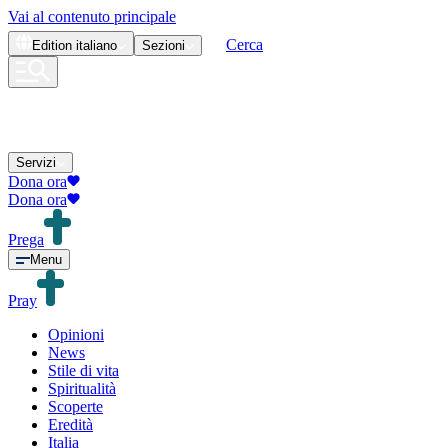
Vai al contenuto principale
Cerca
Edition
italiano
Sezioni
Servizi
Dona ora
Dona ora
Prega
Menu
Pray
Opinioni
News
Stile di vita
Spiritualità
Scoperte
Eredità
Italia