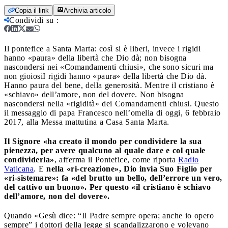
Copia il link
Archivia articolo
Condividi su
:
Il pontefice a Santa Marta: così si è liberi, invece i rigidi
hanno «paura» della libertà che Dio dà; non bisogna
nascondersi nei «Comandamenti chiusi», che sono sicuri ma
non gioiosi
I rigidi hanno «paura» della libertà che Dio dà.
Hanno paura del bene, della generosità. Mentre il cristiano è
«schiavo» dell’amore, non del dovere. Non bisogna
nascondersi nella «rigidità» dei Comandamenti chiusi. Questo
il messaggio di papa Francesco nell’omelia di oggi, 6 febbraio
2017, alla Messa mattutina a Casa Santa Marta.
Il Signore «ha creato il mondo per condividere la sua
pienezza, per avere qualcuno al quale dare e col quale
condividerla»
, afferma il Pontefice, come riporta
Radio
Vaticana
. E
nella «ri-creazione», Dio invia Suo Figlio per
«ri-sistemare»: fa «del brutto un bello, dell’errore un vero,
del cattivo un buono». Per questo «il cristiano è schiavo
dell’amore, non del dovere».
Quando «Gesù dice: “Il Padre sempre opera; anche io opero
sempre” i dottori della legge si scandalizzarono e volevano