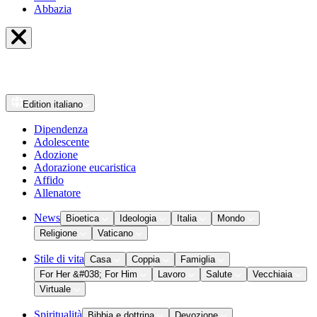
Abbazia
Edition
italiano
Dipendenza
Adolescente
Adozione
Adorazione eucaristica
Affido
Allenatore
News
Bioetica
Ideologia
Italia
Mondo
Religione
Vaticano
Stile di vita
Casa
Coppia
Famiglia
For Her &#038; For Him
Lavoro
Salute
Vecchiaia
Virtuale
Spiritualità
Bibbia e dottrina
Devozione