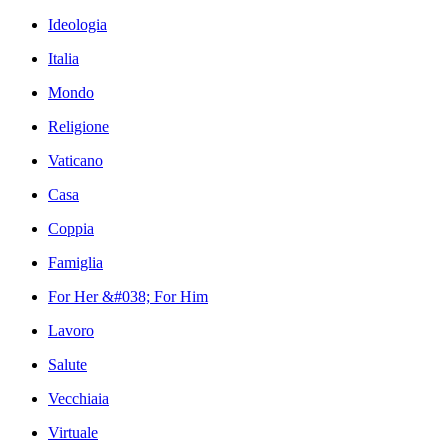
Ideologia
Italia
Mondo
Religione
Vaticano
Casa
Coppia
Famiglia
For Her &#038; For Him
Lavoro
Salute
Vecchiaia
Virtuale