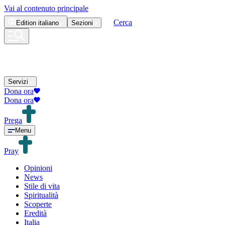
Vai al contenuto principale
Cerca
Edition
italiano
Sezioni
Servizi
Dona ora
Dona ora
Prega
Menu
Pray
Opinioni
News
Stile di vita
Spiritualità
Scoperte
Eredità
Italia