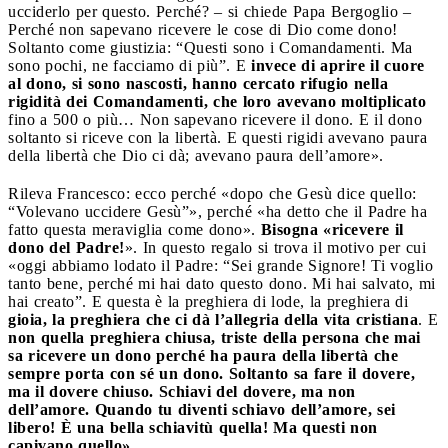
ucciderlo per questo. Perché? – si chiede Papa Bergoglio –
Perché non sapevano ricevere le cose di Dio come dono!
Soltanto come giustizia: “Questi sono i Comandamenti. Ma
sono pochi, ne facciamo di più”. E
invece di aprire il cuore
al dono, si sono nascosti, hanno cercato rifugio nella
rigidità dei Comandamenti, che loro avevano moltiplicato
fino a 500 o più… Non sapevano ricevere il dono. E il dono
soltanto si riceve con la libertà. E questi rigidi avevano paura
della libertà che Dio ci dà; avevano paura dell’amore».
Rileva Francesco: ecco perché «dopo che Gesù dice quello:
“Volevano uccidere Gesù”», perché «ha detto che il Padre ha
fatto questa meraviglia come dono».
Bisogna «ricevere il
dono del Padre!
». In questo regalo si trova il motivo per cui
«oggi abbiamo lodato il Padre: “Sei grande Signore! Ti voglio
tanto bene, perché mi hai dato questo dono. Mi hai salvato, mi
hai creato”. E questa è la preghiera di lode, la preghiera di
gioia, la preghiera che ci dà l’allegria della vita cristiana
. E
non quella preghiera chiusa, triste della persona che mai
sa ricevere un dono perché ha paura della libertà che
sempre porta con sé un dono. Soltanto sa fare il dovere,
ma il dovere chiuso. Schiavi del dovere, ma non
dell’amore. Quando tu diventi schiavo dell’amore, sei
libero! È una bella schiavitù quella! Ma questi non
capivano quello».