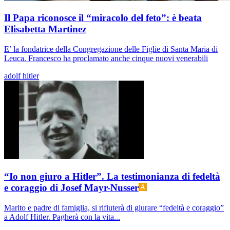
Il Papa riconosce il “miracolo del feto”: è beata
Elisabetta Martinez
E’ la fondatrice della Congregazione delle Figlie di Santa Maria di
Leuca. Francesco ha proclamato anche cinque nuovi venerabili
adolf hitler
“Io non giuro a Hitler”. La testimonianza di fedeltà
e coraggio di Josef Mayr-Nusser
Marito e padre di famiglia, si rifiuterà di giurare “fedeltà e coraggio”
a Adolf Hitler. Pagherà con la vita...