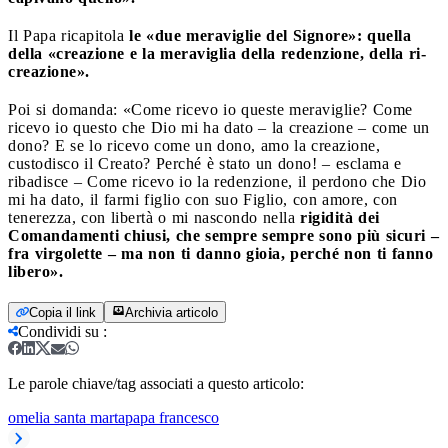
Il Papa ricapitola
le «due meraviglie del Signore»: quella
della «creazione e la meraviglia della redenzione, della ri-
creazione».
Poi si domanda: «Come ricevo io queste meraviglie? Come
ricevo io questo che Dio mi ha dato – la creazione – come un
dono? E se lo ricevo come un dono, amo la creazione,
custodisco il Creato? Perché è stato un dono! – esclama e
ribadisce – Come ricevo io la redenzione, il perdono che Dio
mi ha dato, il farmi figlio con suo Figlio, con amore, con
tenerezza, con libertà o mi nascondo nella
rigidità dei
Comandamenti chiusi, che sempre sempre sono più sicuri –
fra virgolette – ma non ti danno gioia, perché non ti fanno
libero».
Copia il link
Archivia articolo
Condividi su
:
Le parole chiave/tag associati a questo articolo:
omelia santa marta
papa francesco