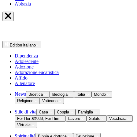
Abbazia
Edition
italiano
Dipendenza
Adolescente
Adozione
Adorazione eucaristica
Affido
Allenatore
News
Bioetica
Ideologia
Italia
Mondo
Religione
Vaticano
Stile di vita
Casa
Coppia
Famiglia
For Her &#038; For Him
Lavoro
Salute
Vecchiaia
Virtuale
Spiritualità
Bibbia e dottrina
Devozione