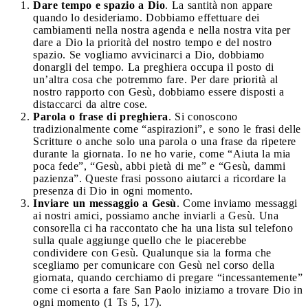
Dare tempo e spazio a Dio
. La santità non appare
quando lo desideriamo. Dobbiamo effettuare dei
cambiamenti nella nostra agenda e nella nostra vita per
dare a Dio la priorità del nostro tempo e del nostro
spazio. Se vogliamo avvicinarci a Dio, dobbiamo
donargli del tempo. La preghiera occupa il posto di
un’altra cosa che potremmo fare. Per dare priorità al
nostro rapporto con Gesù, dobbiamo essere disposti a
distaccarci da altre cose.
Parola o frase di preghiera
. Si conoscono
tradizionalmente come “aspirazioni”, e sono le frasi delle
Scritture o anche solo una parola o una frase da ripetere
durante la giornata. Io ne ho varie, come “Aiuta la mia
poca fede”, “Gesù, abbi pietà di me” e “Gesù, dammi
pazienza”. Queste frasi possono aiutarci a ricordare la
presenza di Dio in ogni momento.
Inviare un messaggio a Gesù
. Come inviamo messaggi
ai nostri amici, possiamo anche inviarli a Gesù. Una
consorella ci ha raccontato che ha una lista sul telefono
sulla quale aggiunge quello che le piacerebbe
condividere con Gesù. Qualunque sia la forma che
scegliamo per comunicare con Gesù nel corso della
giornata, quando cerchiamo di pregare “incessantemente”
come ci esorta a fare San Paolo iniziamo a trovare Dio in
ogni momento (1 Ts 5, 17).