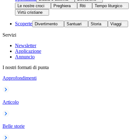
Le nostre croci
Preghiera
Riti
Tempo liturgico
Virtù cristiane
Scoperte
Divertimento
Santuari
Storia
Viaggi
Servizi
Newsletter
Applicazione
Annuncio
I nostri formati di punta
Approfondimenti
Articolo
Belle storie