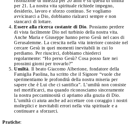
risoluzione di mitezza per 20 anni e su quella di umiltà
per 21. La nostra vita spirituale richiede impegno,
desiderio, lavoro e sforzo continuo. Se vogliamo
avvicinarci a Dio, dobbiamo rialzarci sempre e non
stancarci di lottare.
Essere alla ricerca costante di Dio
. Possiamo perdere
di vista facilmente Dio nel turbinio della nostra vita.
Anche Maria e Giuseppe hanno perso Gesù nel caos di
Gerusalemme. La crescita nella vita interiore consiste nel
cercare Gesù in quei momenti inevitabili in cui lo
perdiamo. Per riuscirci, dobbiamo chiederci
regolarmente: “Ho perso Gesù? Cosa posso fare nei
prossimi giorni per trovarlo?”
Umiltà
. Il beato Giacomo Alberione, fondatore della
Famiglia Paolina, ha scritto che il Signore “vuole che
sperimentiamo le profondità della nostra miseria per
sapere che è Lui che ci santifica”. L’umiltà non consiste
nel mortificarci, ma quando riconosciamo sinceramente
la nostra peccaminosità ci apriamo alla grazia di Dio.
L’umiltà ci aiuta anche ad accettare con coraggio i nostri
molteplici e inevitabili errori nella vita spirituale e a
continuare a sforzarci.
Pratiche
: