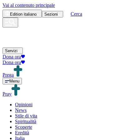
Vai al contenuto principale
Cerca
Edition
italiano
Sezioni
Servizi
Dona ora
Dona ora
Prega
Menu
Pray
Opinioni
News
Stile di vita
Spiritualità
Scoperte
Eredità
Italia