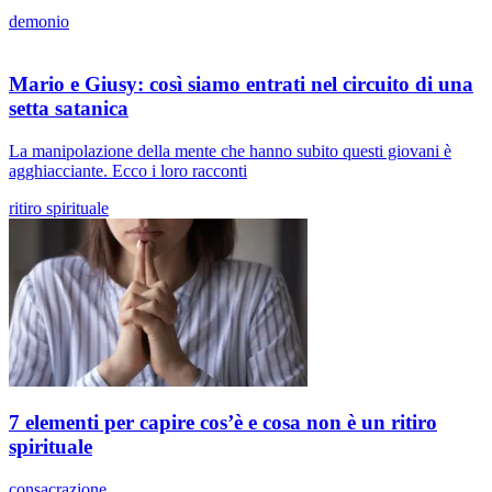
demonio
Mario e Giusy: così siamo entrati nel circuito di una
setta satanica
La manipolazione della mente che hanno subito questi giovani è
agghiacciante. Ecco i loro racconti
ritiro spirituale
7 elementi per capire cos’è e cosa non è un ritiro
spirituale
consacrazione