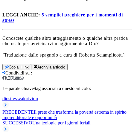
LEGGI ANCHE:
5 semplici preghiere per i momenti di
stress
Conoscete qualche altro atteggiamento o qualche altra pratica
che usate per avvicinarvi maggiormente a Dio?
[Traduzione dallo spagnolo a cura di Roberta Sciamplicotti]
Copia il link
Archivia articolo
Condividi su
:
Le parole chiave/tag associati a questo articolo:
dio
stress
valori
virtu
PRECEDENTE
Il prete che trasforma la povertà estrema in spirito
imprenditoriale e opportunità
SUCCESSIVO
Una teologia per i giorni feriali