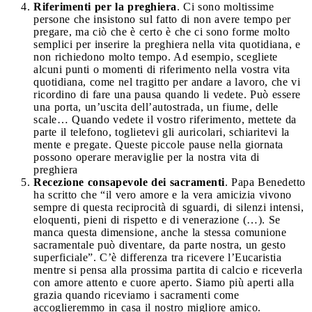
Riferimenti per la preghiera
. Ci sono moltissime
persone che insistono sul fatto di non avere tempo per
pregare, ma ciò che è certo è che ci sono forme molto
semplici per inserire la preghiera nella vita quotidiana, e
non richiedono molto tempo. Ad esempio, scegliete
alcuni punti o momenti di riferimento nella vostra vita
quotidiana, come nel tragitto per andare a lavoro, che vi
ricordino di fare una pausa quando li vedete. Può essere
una porta, un’uscita dell’autostrada, un fiume, delle
scale… Quando vedete il vostro riferimento, mettete da
parte il telefono, toglietevi gli auricolari, schiaritevi la
mente e pregate. Queste piccole pause nella giornata
possono operare meraviglie per la nostra vita di
preghiera
Recezione consapevole dei sacramenti
. Papa Benedetto
ha scritto che “il vero amore e la vera amicizia vivono
sempre di questa reciprocità di sguardi, di silenzi intensi,
eloquenti, pieni di rispetto e di venerazione (…). Se
manca questa dimensione, anche la stessa comunione
sacramentale può diventare, da parte nostra, un gesto
superficiale”. C’è differenza tra ricevere l’Eucaristia
mentre si pensa alla prossima partita di calcio e riceverla
con amore attento e cuore aperto. Siamo più aperti alla
grazia quando riceviamo i sacramenti come
accoglieremmo in casa il nostro migliore amico.