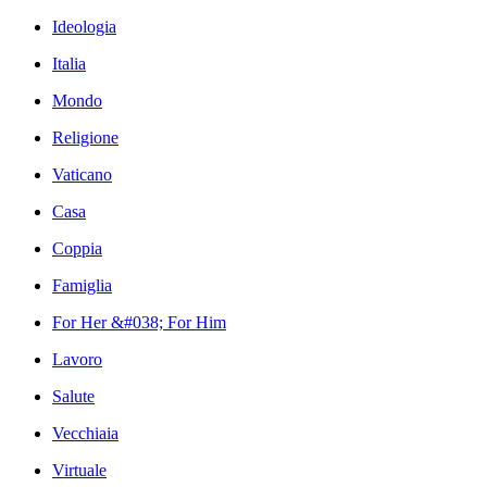
Ideologia
Italia
Mondo
Religione
Vaticano
Casa
Coppia
Famiglia
For Her &#038; For Him
Lavoro
Salute
Vecchiaia
Virtuale