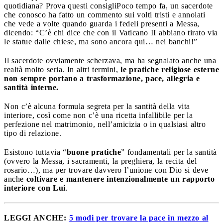
quotidiana? Prova questi consigli
Poco tempo fa, un sacerdote
che conosco ha fatto un commento sui volti tristi e annoiati
che vede a volte quando guarda i fedeli presenti a Messa,
dicendo: “C’è chi dice che con il Vaticano II abbiano tirato via
le statue dalle chiese, ma sono ancora qui… nei banchi!”
Il sacerdote ovviamente scherzava, ma ha segnalato anche una
realtà molto seria. In altri termini,
le pratiche religiose esterne
non sempre portano a trasformazione, pace, allegria e
santità interne.
Non c’è alcuna formula segreta per la santità della vita
interiore, così come non c’è una ricetta infallibile per la
perfezione nel matrimonio, nell’amicizia o in qualsiasi altro
tipo di relazione.
Esistono tuttavia “
buone pratiche
” fondamentali per la santità
(ovvero la Messa, i sacramenti, la preghiera, la recita del
rosario…), ma per trovare davvero l’unione con Dio si deve
anche
coltivare e mantenere intenzionalmente un rapporto
interiore con Lui
.
LEGGI ANCHE:
5 modi per trovare la pace in mezzo al