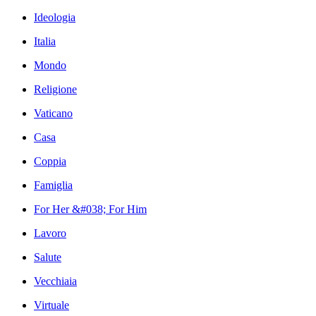
Ideologia
Italia
Mondo
Religione
Vaticano
Casa
Coppia
Famiglia
For Her &#038; For Him
Lavoro
Salute
Vecchiaia
Virtuale