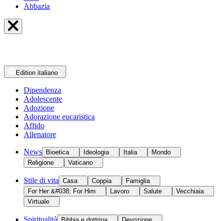
Abbazia
Edition
italiano
Dipendenza
Adolescente
Adozione
Adorazione eucaristica
Affido
Allenatore
News
Bioetica
Ideologia
Italia
Mondo
Religione
Vaticano
Stile di vita
Casa
Coppia
Famiglia
For Her &#038; For Him
Lavoro
Salute
Vecchiaia
Virtuale
Spiritualità
Bibbia e dottrina
Devozione