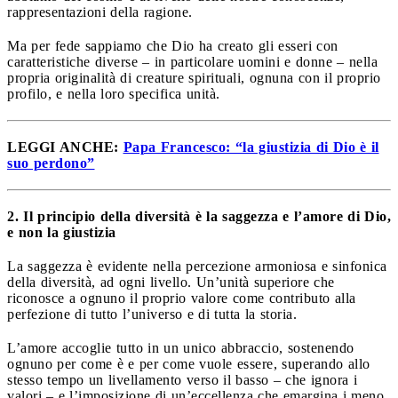
rappresentazioni della ragione.
Ma per fede sappiamo che Dio ha creato gli esseri con
caratteristiche diverse – in particolare uomini e donne – nella
propria originalità di creature spirituali, ognuna con il proprio
profilo, e nella loro specifica unità.
LEGGI ANCHE:
Papa Francesco: “la giustizia di Dio è il
suo perdono”
2. Il principio della diversità è la saggezza e l’amore di Dio,
e non la giustizia
La saggezza è evidente nella percezione armoniosa e sinfonica
della diversità, ad ogni livello. Un’unità superiore che
riconosce a ognuno il proprio valore come contributo alla
perfezione di tutto l’universo e di tutta la storia.
L’amore accoglie tutto in un unico abbraccio, sostenendo
ognuno per come è e per come vuole essere, superando allo
stesso tempo un livellamento verso il basso – che ignora i
valori – e l’imposizione di un’eccellenza che emargina i meno