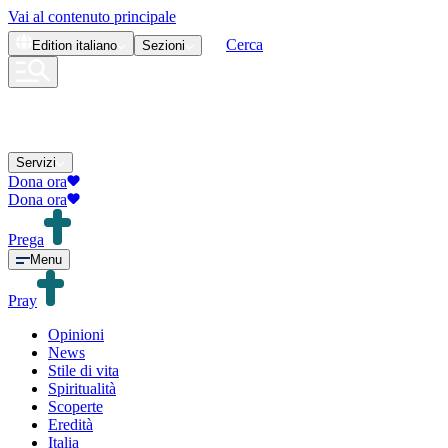
Vai al contenuto principale
Cerca
Edition
italiano
Sezioni
Servizi
Dona ora
Dona ora
Prega
Menu
Pray
Opinioni
News
Stile di vita
Spiritualità
Scoperte
Eredità
Italia