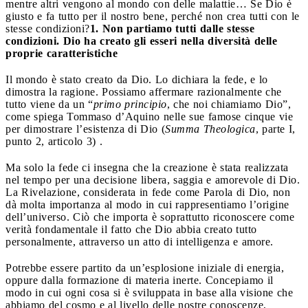
mentre altri vengono al mondo con delle malattie… Se Dio è
giusto e fa tutto per il nostro bene, perché non crea tutti con le
stesse condizioni?
1. Non partiamo tutti dalle stesse
condizioni. Dio ha creato gli esseri nella diversità delle
proprie caratteristiche
Il mondo è stato creato da Dio. Lo dichiara la fede, e lo
dimostra la ragione. Possiamo affermare razionalmente che
tutto viene da un “
primo principio
, che noi chiamiamo Dio”,
come spiega Tommaso d’Aquino nelle sue famose cinque vie
per dimostrare l’esistenza di Dio (
Summa Theologica
, parte I,
punto 2, articolo 3) .
Ma solo la fede ci insegna che la creazione è stata realizzata
nel tempo per una decisione libera, saggia e amorevole di Dio.
La Rivelazione, considerata in fede come Parola di Dio, non
dà molta importanza al modo in cui rappresentiamo l’origine
dell’universo. Ciò che importa è soprattutto riconoscere come
verità fondamentale il fatto che Dio abbia creato tutto
personalmente, attraverso un atto di intelligenza e amore.
Potrebbe essere partito da un’esplosione iniziale di energia,
oppure dalla formazione di materia inerte. Concepiamo il
modo in cui ogni cosa si è sviluppata in base alla visione che
abbiamo del cosmo e al livello delle nostre conoscenze,