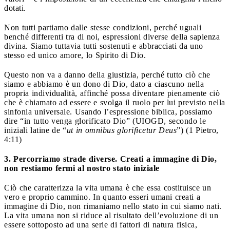
dotati.
Non tutti partiamo dalle stesse condizioni, perché uguali
benché differenti tra di noi, espressioni diverse della sapienza
divina. Siamo tuttavia tutti sostenuti e abbracciati da uno
stesso ed unico amore, lo Spirito di Dio.
Questo non va a danno della giustizia, perché tutto ciò che
siamo e abbiamo è un dono di Dio, dato a ciascuno nella
propria individualità, affinché possa diventare pienamente ciò
che è chiamato ad essere e svolga il ruolo per lui previsto nella
sinfonia universale. Usando l’espressione biblica, possiamo
dire “in tutto venga glorificato Dio” (UIOGD, secondo le
iniziali latine de “
ut in omnibus glorificetur Deus
”) (1 Pietro,
4:11)
3. Percorriamo strade diverse. Creati a immagine di Dio,
non restiamo fermi al nostro stato iniziale
Ciò che caratterizza la vita umana è che essa costituisce un
vero e proprio cammino. In quanto esseri umani creati a
immagine di Dio, non rimaniamo nello stato in cui siamo nati.
La vita umana non si riduce al risultato dell’evoluzione di un
essere sottoposto ad una serie di fattori di natura fisica,