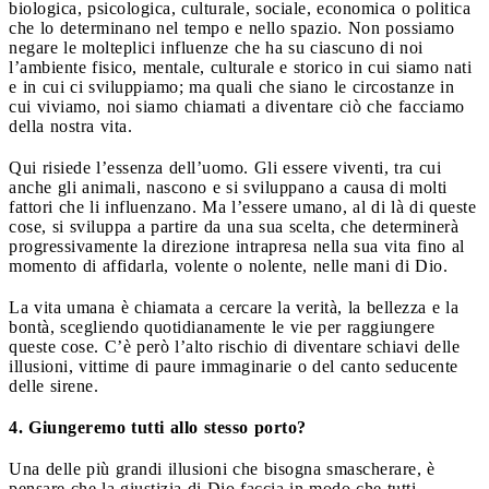
biologica, psicologica, culturale, sociale, economica o politica
che lo determinano nel tempo e nello spazio. Non possiamo
negare le molteplici influenze che ha su ciascuno di noi
l’ambiente fisico, mentale, culturale e storico in cui siamo nati
e in cui ci sviluppiamo; ma quali che siano le circostanze in
cui viviamo, noi siamo chiamati a diventare ciò che facciamo
della nostra vita.
Qui risiede l’essenza dell’uomo. Gli essere viventi, tra cui
anche gli animali, nascono e si sviluppano a causa di molti
fattori che li influenzano. Ma l’essere umano, al di là di queste
cose, si sviluppa a partire da una sua scelta, che determinerà
progressivamente la direzione intrapresa nella sua vita fino al
momento di affidarla, volente o nolente, nelle mani di Dio.
La vita umana è chiamata a cercare la verità, la bellezza e la
bontà, scegliendo quotidianamente le vie per raggiungere
queste cose. C’è però l’alto rischio di diventare schiavi delle
illusioni, vittime di paure immaginarie o del canto seducente
delle sirene.
4. Giungeremo tutti allo stesso porto?
Una delle più grandi illusioni che bisogna smascherare, è
pensare che la giustizia di Dio faccia in modo che tutti