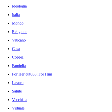
Ideologia
Italia
Mondo
Religione
Vaticano
Casa
Coppia
Famiglia
For Her &#038; For Him
Lavoro
Salute
Vecchiaia
Virtuale