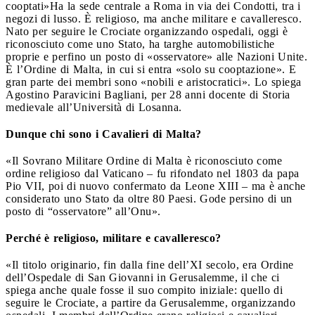
cooptati»
Ha la sede centrale a Roma in via dei Condotti, tra i
negozi di lusso. È religioso, ma anche militare e cavalleresco.
Nato per seguire le Crociate organizzando ospedali, oggi è
riconosciuto come uno Stato, ha targhe automobilistiche
proprie e perfino un posto di «osservatore» alle Nazioni Unite.
È l’Ordine di Malta, in cui si entra «solo su cooptazione». E
gran parte dei membri sono «nobili e aristocratici». Lo spiega
Agostino Paravicini Bagliani, per 28 anni docente di Storia
medievale all’Università di Losanna.
Dunque chi sono i Cavalieri di Malta?
«Il Sovrano Militare Ordine di Malta è riconosciuto come
ordine religioso dal Vaticano – fu rifondato nel 1803 da papa
Pio VII, poi di nuovo confermato da Leone XIII – ma è anche
considerato uno Stato da oltre 80 Paesi. Gode persino di un
posto di “osservatore” all’Onu».
Perché è religioso, militare e cavalleresco?
«Il titolo originario, fin dalla fine dell’XI secolo, era Ordine
dell’Ospedale di San Giovanni in Gerusalemme, il che ci
spiega anche quale fosse il suo compito iniziale: quello di
seguire le Crociate, a partire da Gerusalemme, organizzando