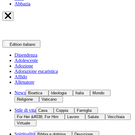
Abbazia
Edition
italiano
Dipendenza
Adolescente
Adozione
Adorazione eucaristica
Affido
Allenatore
News
Bioetica
Ideologia
Italia
Mondo
Religione
Vaticano
Stile di vita
Casa
Coppia
Famiglia
For Her &#038; For Him
Lavoro
Salute
Vecchiaia
Virtuale
Spiritualità
Bibbia e dottrina
Devozione