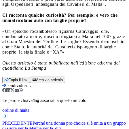
agli Ospedalieri, antesignani dei Cavalieri di Malta».
Ci racconta qualche curiosità? Per esempio: è vero che
immatricolano auto con targhe proprie?
«Un episodio rocambolesco riguarda Caravaggio, che,
condannato a morte, riuscì a rifugiarsi a Malta nel 1607 grazie
al Gran Maestro dell’Ordine. Le targhe? Essendo riconosciuto
come Stato, le autorità dei Cavalieri dispongono di targhe
proprie: la sigla finale è “XA”».
Questo articolo è stato pubblicato nell’edizione odierna del
quotidiano La Stampa
Copia il link
Archivia articolo
Condividi su
:
Le parole chiave/tag associati a questo articolo:
ordine di malta
PRECEDENTE
Perché una donna pro-choice si è unita a un gruppo
di suore per la Marcia per la Vita