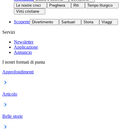
Le nostre croci
Preghiera
Riti
Tempo liturgico
Virtù cristiane
Scoperte
Divertimento
Santuari
Storia
Viaggi
Servizi
Newsletter
Applicazione
Annuncio
I nostri formati di punta
Approfondimenti
Articolo
Belle storie