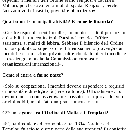
ospedali. I membri dell’Ordine erano religiosi e cavalieri.
Militari, perché cavalieri armati di spada. Religiosi, perché
facevano voti di castità, povertà e obbedienza».
Quali sono le principali attività? E come le finanzia?
«Gestire ospedali, centri medici, ambulatori, istituti per anziani
e disabili, in un centinaio di Paesi nel mondo. Offrire
assistenza ai malati di lebbra. Sebbene il bilancio dell’Ordine
non sia pubblico, si pensa che il finanziamento provenga dai
membri e da donazioni private, oltre che dalle attività mediche.
Lo sostengono anche la Commissione europea e
organizzazioni internazionali».
Come si entra a farne parte?
«Solo su cooptazione. I membri devono rispondere a requisiti
di moralità e di religiosità (fede cattolica). Ufficialmente, non
devono più – come avveniva nel passato – dar prova di avere
origini nobili, ma di fatto un gran numero le ha».
C’è un legame tra l’Ordine di Malta e i Templari?
«Sì, patrimoniale ed economico: nel 1314 l’ordine dei
Templari fu sciolto e gran parte delle sue proprietà fu conferita