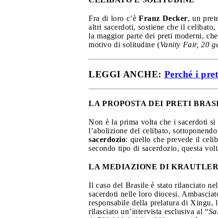
Fra di loro c’è
Franz Decker
, un pret
altri sacerdoti, sostiene che il celibat
la maggior parte dei preti moderni, ch
motivo di solitudine (
Vanity Fair, 20 g
LEGGI ANCHE:
Perché i pre
LA PROPOSTA DEI PRETI BRAS
Non è la prima volta che i sacerdoti si
l’abolizione del celibato, sottoponendo
sacerdozio
: quello che prevede il celib
secondo tipo di sacerdozio, questa volt
LA MEDIAZIONE DI KRAUTLE
Il caso del Brasile è stato rilanciato 
sacerdoti nelle loro diocesi. Ambascia
responsabile della prelatura di Xingu, 
rilasciato un’intervista esclusiva al “
Sa