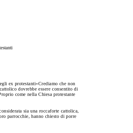
testanti
egli ex protestanti
«Crediamo che non
cattolico dovrebbe essere consentito di
 Proprio come nella Chiesa protestante
considerata sia una roccaforte cattolica,
loro parrocchie, hanno chiesto di porre