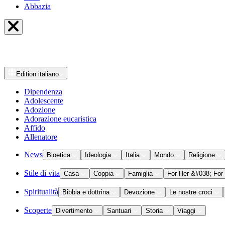
Abbazia
Edition
italiano
Dipendenza
Adolescente
Adozione
Adorazione eucaristica
Affido
Allenatore
News
Bioetica
Ideologia
Italia
Mondo
Religione
Stile di vita
Casa
Coppia
Famiglia
For Her &#038; For
Spiritualità
Bibbia e dottrina
Devozione
Le nostre croci
Scoperte
Divertimento
Santuari
Storia
Viaggi