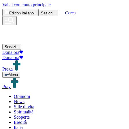
Vai al contenuto principale
Cerca
Edition
italiano
Sezioni
Servizi
Dona ora
Dona ora
Prega
Menu
Pray
Opinioni
News
Stile di vita
Spiritualità
Scoperte
Eredità
Italia