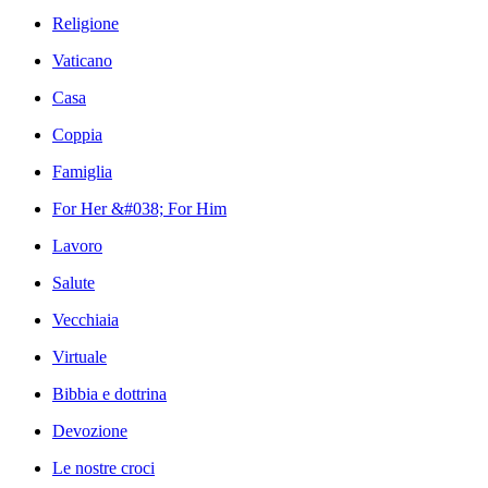
Religione
Vaticano
Casa
Coppia
Famiglia
For Her &#038; For Him
Lavoro
Salute
Vecchiaia
Virtuale
Bibbia e dottrina
Devozione
Le nostre croci