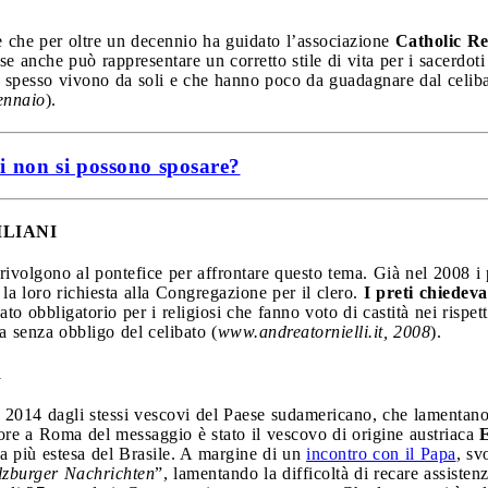
e che per oltre un decennio ha guidato l’associazione
Catholic Re
o, se anche può rappresentare un corretto stile di vita per i sacerd
e spesso vivono da soli e che hanno poco da guadagnare dal celiba
ennaio
).
ti non si possono sposare?
ILIANI
 rivolgono al pontefice per affrontare questo tema. Già nel 2008 i
 la loro richiesta alla Congregazione per il clero.
I preti chiedeva
ato obbligatorio per i religiosi che fanno voto di castità nei rispe
a senza obbligo del celibato (
www.andreatornielli.it, 2008
).
R
nel 2014 dagli stessi vescovi del Paese sudamericano, che lamentano 
tore a Roma del messaggio è stato il vescovo di origine austriaca
la più estesa del Brasile. A margine di un
incontro con il Papa
, sv
lzburger Nachrichten
”, lamentando la difficoltà di recare assistenz