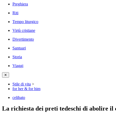
Preghiera
Riti
Tempo liturgico
Virtù cristiane
Divertimento
Santuari
Storia
Viaggi
✕
Stile di vita
>
for her & for him
celibato
La richiesta dei preti tedeschi di abolire i