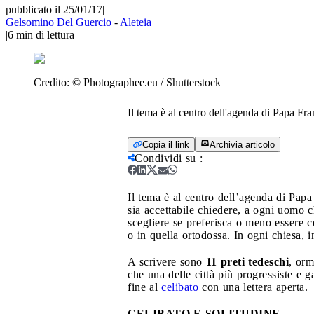
pubblicato il 25/01/17
|
Gelsomino Del Guercio
-
Aleteia
|
6
min di lettura
Credito:
© Photographee.eu / Shutterstock
Il tema è al centro dell'agenda di Papa Franc
Copia il link
Archivia articolo
Condividi su
:
Il tema è al centro dell’agenda di Papa F
sia accettabile chiedere, a ogni uomo 
scegliere se preferisca o meno essere c
o in quella ortodossa. In ogni chiesa, in
A scrivere sono
11 preti tedeschi
, orm
che una delle città più progressiste e 
fine al
celibato
con una lettera aperta.
CELIBATO E SOLITUDINE