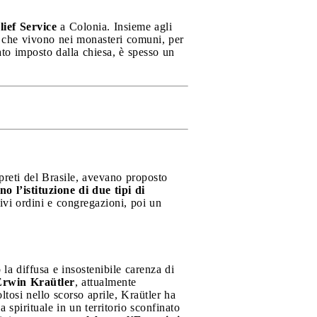
lief Service
a Colonia. Insieme agli
oti che vivono nei monasteri comuni, per
to imposto dalla chiesa, è spesso un
 preti del Brasile, avevano proposto
no l’istituzione di due tipi di
ttivi ordini e congregazioni, poi un
la diffusa e insostenibile carenza di
Erwin Kraütler
, attualmente
oltosi nello scorso aprile, Kraütler ha
a spirituale in un territorio sconfinato