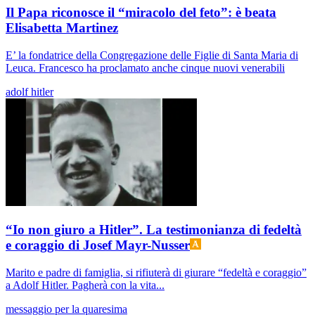
Il Papa riconosce il “miracolo del feto”: è beata
Elisabetta Martinez
E’ la fondatrice della Congregazione delle Figlie di Santa Maria di
Leuca. Francesco ha proclamato anche cinque nuovi venerabili
adolf hitler
“Io non giuro a Hitler”. La testimonianza di fedeltà
e coraggio di Josef Mayr-Nusser
Marito e padre di famiglia, si rifiuterà di giurare “fedeltà e coraggio”
a Adolf Hitler. Pagherà con la vita...
messaggio per la quaresima