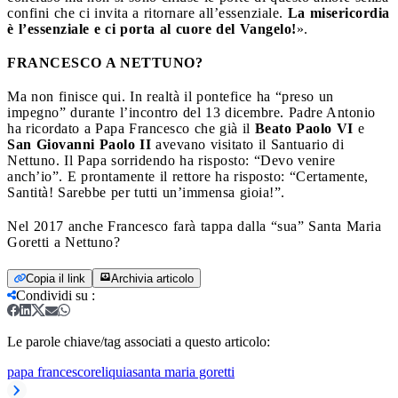
confini che ci invita a ritornare all’essenziale.
La misericordia
è l’essenziale e ci porta al cuore del Vangelo!
».
FRANCESCO A NETTUNO?
Ma non finisce qui. In realtà il pontefice ha “preso un
impegno” durante l’incontro del 13 dicembre. Padre Antonio
ha ricordato a Papa Francesco che già il
Beato Paolo VI
e
San Giovanni Paolo II
avevano visitato il Santuario di
Nettuno. Il Papa sorridendo ha risposto: “Devo venire
anch’io”. E prontamente il rettore ha risposto: “Certamente,
Santità! Sarebbe per tutti un’immensa gioia!”.
Nel 2017 anche Francesco farà tappa dalla “sua” Santa Maria
Goretti a Nettuno?
Copia il link
Archivia articolo
Condividi su
:
Le parole chiave/tag associati a questo articolo:
papa francesco
reliquia
santa maria goretti