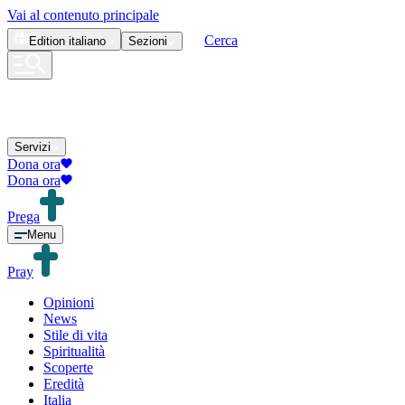
Vai al contenuto principale
Cerca
Edition
italiano
Sezioni
Servizi
Dona ora
Dona ora
Prega
Menu
Pray
Opinioni
News
Stile di vita
Spiritualità
Scoperte
Eredità
Italia