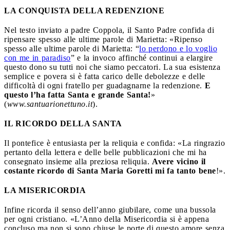
LA CONQUISTA DELLA REDENZIONE
Nel testo inviato a padre Coppola, il Santo Padre confida di
ripensare spesso alle ultime parole di Marietta: «Ripenso
spesso alle ultime parole di Marietta: “
lo perdono e lo voglio
con me in paradiso
” e la invoco affinché continui a elargire
questo dono su tutti noi che siamo peccatori. La sua esistenza
semplice e povera si è fatta carico delle debolezze e delle
difficoltà di ogni fratello per guadagnarne la redenzione.
E
questo l’ha fatta Santa e grande Santa!
»
(
www.santuarionettuno.it
).
IL RICORDO DELLA SANTA
Il pontefice è entusiasta per la reliquia e confida: «La ringrazio
pertanto della lettera e delle belle pubblicazioni che mi ha
consegnato insieme alla preziosa reliquia.
Avere vicino il
costante ricordo di Santa Maria Goretti mi fa tanto bene
!».
LA MISERICORDIA
Infine ricorda il senso dell’anno giubilare, come una bussola
per ogni cristiano. «L’Anno della Misericordia si è appena
concluso ma non si sono chiuse le porte di questo amore senza