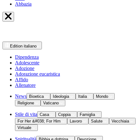
Abbazia
Edition
italiano
Dipendenza
Adolescente
Adozione
Adorazione eucaristica
Affido
Allenatore
News
Bioetica
Ideologia
Italia
Mondo
Religione
Vaticano
Stile di vita
Casa
Coppia
Famiglia
For Her &#038; For Him
Lavoro
Salute
Vecchiaia
Virtuale
Spiritualità
Bibbia e dottrina
Devozione