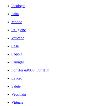
Ideologia
Italia
Mondo
Religione
Vaticano
Casa
Coppia
Famiglia
For Her &#038; For Him
Lavoro
Salute
Vecchiaia
Virtuale