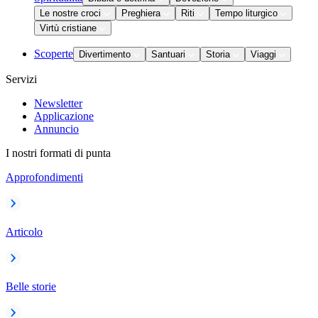
Le nostre croci
Preghiera
Riti
Tempo liturgico
Virtù cristiane
Scoperte
Divertimento
Santuari
Storia
Viaggi
Servizi
Newsletter
Applicazione
Annuncio
I nostri formati di punta
Approfondimenti
Articolo
Belle storie