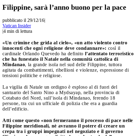
Filippine, sarà l’anno buono per la pace
pubblicato il 29/12/16
|
Vatican Insider
|
4
min di lettura
«Un crimine che grida al cielo», «un atto violento contro
innocenti che ogni religione deve condannare»:
così il
cardinale Orlando Quevedo ha definito
l’attentato terroristico
che ha funestato il Natale nella comunità cattolica di
Mindanao
, la grande isola nel sud delle Filippine, tuttora
agitata da combattimenti, ribellioni e violenze, espressione di
tensioni politiche e religiose.
La vigilia di Natale un ordigno è esploso al di fuori del
santuario del Santo Nino a Mydsayap, nella provincia di
Cotabato del Nord, sull’isola di Mindanao, ferendo 18
persone, tra cui un ufficiale di polizia che era a guardia
dell’edificio.
Atti come questo «non fermeranno il processo di pace nelle
Filippine meridionali, nè avranno il potere di creare un
crepa tra i gruppi impegnati nel negoziato e il governo