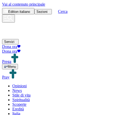
Vai al contenuto principale
Cerca
Edition
italiano
Sezioni
Servizi
Dona ora
Dona ora
Prega
Menu
Pray
Opinioni
News
Stile di vita
Spiritualità
Scoperte
Eredità
Italia