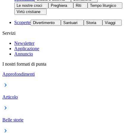
Le nostre croci
Preghiera
Riti
Tempo liturgico
Virtù cristiane
Scoperte
Divertimento
Santuari
Storia
Viaggi
Servizi
Newsletter
Applicazione
Annuncio
I nostri formati di punta
Approfondimenti
Articolo
Belle storie