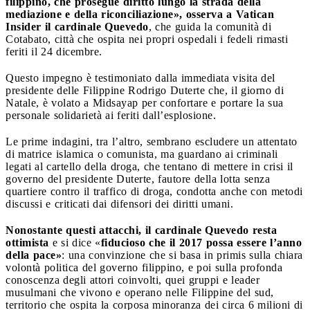
filippino, che prosegue diritto lungo la strada della
mediazione e della riconciliazione», osserva a Vatican
Insider il cardinale Quevedo
, che guida la comunità di
Cotabato, città che ospita nei propri ospedali i fedeli rimasti
feriti il 24 dicembre.
Questo impegno è testimoniato dalla immediata visita del
presidente delle Filippine Rodrigo Duterte che, il giorno di
Natale, è volato a Midsayap per confortare e portare la sua
personale solidarietà ai feriti dall’esplosione.
Le prime indagini, tra l’altro, sembrano escludere un attentato
di matrice islamica o comunista, ma guardano ai criminali
legati al cartello della droga, che tentano di mettere in crisi il
governo del presidente Duterte, fautore della lotta senza
quartiere contro il traffico di droga, condotta anche con metodi
discussi e criticati dai difensori dei diritti umani.
Nonostante questi attacchi, il cardinale Quevedo resta
ottimista
e si dice «
fiducioso che il 2017 possa essere l’anno
della pace»
: una convinzione che si basa in primis sulla chiara
volontà politica del governo filippino, e poi sulla profonda
conoscenza degli attori coinvolti, quei gruppi e leader
musulmani che vivono e operano nelle Filippine del sud,
territorio che ospita la corposa minoranza dei circa 6 milioni di