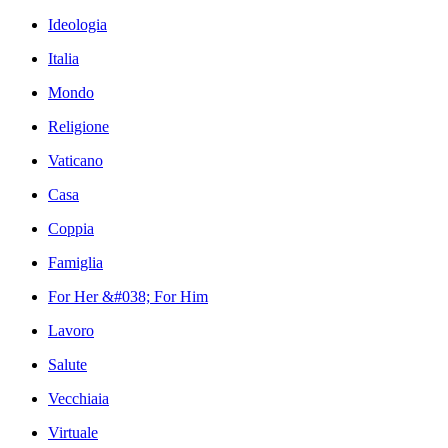
Ideologia
Italia
Mondo
Religione
Vaticano
Casa
Coppia
Famiglia
For Her &#038; For Him
Lavoro
Salute
Vecchiaia
Virtuale