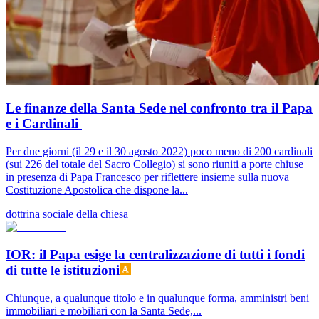
Le finanze della Santa Sede nel confronto tra il Papa
e i Cardinali
Per due giorni (il 29 e il 30 agosto 2022) poco meno di 200 cardinali
(sui 226 del totale del Sacro Collegio) si sono riuniti a porte chiuse
in presenza di Papa Francesco per riflettere insieme sulla nuova
Costituzione Apostolica che dispone la...
dottrina sociale della chiesa
IOR: il Papa esige la centralizzazione di tutti i fondi
di tutte le istituzioni
Chiunque, a qualunque titolo e in qualunque forma, amministri beni
immobiliari e mobiliari con la Santa Sede,...