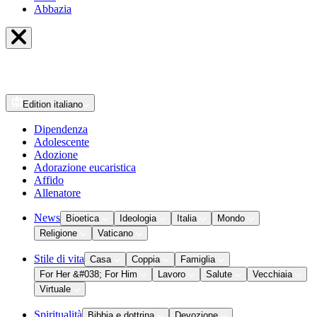
Abbazia
Edition
italiano
Dipendenza
Adolescente
Adozione
Adorazione eucaristica
Affido
Allenatore
News
Bioetica
Ideologia
Italia
Mondo
Religione
Vaticano
Stile di vita
Casa
Coppia
Famiglia
For Her &#038; For Him
Lavoro
Salute
Vecchiaia
Virtuale
Spiritualità
Bibbia e dottrina
Devozione