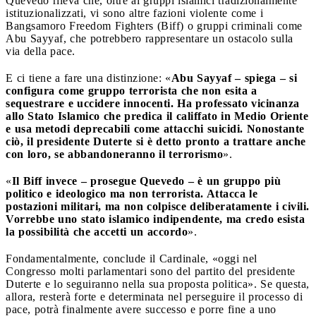
Quevedo rileva che, oltre ai gruppi islamici tradizionalmente
istituzionalizzati, vi sono altre fazioni violente come i
Bangsamoro Freedom Fighters (Biff) o gruppi criminali come
Abu Sayyaf, che potrebbero rappresentare un ostacolo sulla
via della pace.
E ci tiene a fare una distinzione: «
Abu Sayyaf – spiega – si
configura come gruppo terrorista che non esita a
sequestrare e uccidere innocenti. Ha professato vicinanza
allo Stato Islamico che predica il califfato in Medio Oriente
e usa metodi deprecabili come attacchi suicidi. Nonostante
ciò, il presidente Duterte si è detto pronto a trattare anche
con loro, se abbandoneranno il terrorismo
».
«
Il Biff invece – prosegue Quevedo – è un gruppo più
politico e ideologico ma non terrorista. Attacca le
postazioni militari, ma non colpisce deliberatamente i civili.
Vorrebbe uno stato islamico indipendente, ma credo esista
la possibilità che accetti un accordo
».
Fondamentalmente, conclude il Cardinale, «oggi nel
Congresso molti parlamentari sono del partito del presidente
Duterte e lo seguiranno nella sua proposta politica». Se questa,
allora, resterà forte e determinata nel perseguire il processo di
pace, potrà finalmente avere successo e porre fine a uno