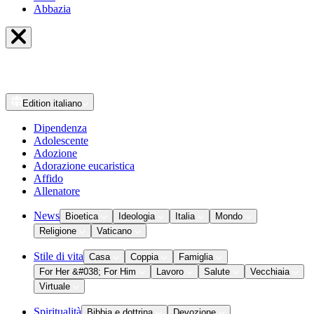
Abbazia
Edition
italiano
Dipendenza
Adolescente
Adozione
Adorazione eucaristica
Affido
Allenatore
News
Bioetica
Ideologia
Italia
Mondo
Religione
Vaticano
Stile di vita
Casa
Coppia
Famiglia
For Her &#038; For Him
Lavoro
Salute
Vecchiaia
Virtuale
Spiritualità
Bibbia e dottrina
Devozione