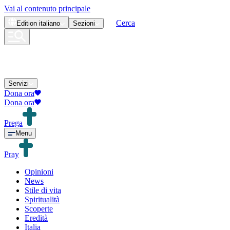
Vai al contenuto principale
Cerca
Edition
italiano
Sezioni
Servizi
Dona ora
Dona ora
Prega
Menu
Pray
Opinioni
News
Stile di vita
Spiritualità
Scoperte
Eredità
Italia