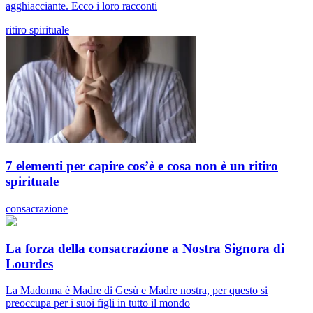
agghiacciante. Ecco i loro racconti
ritiro spirituale
7 elementi per capire cos’è e cosa non è un ritiro
spirituale
consacrazione
La forza della consacrazione a Nostra Signora di
Lourdes
La Madonna è Madre di Gesù e Madre nostra, per questo si
preoccupa per i suoi figli in tutto il mondo