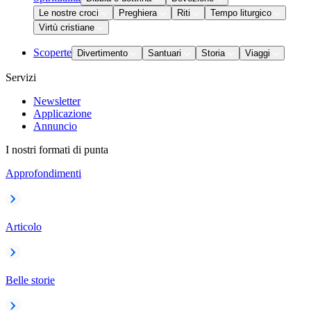
Le nostre croci
Preghiera
Riti
Tempo liturgico
Virtù cristiane
Scoperte
Divertimento
Santuari
Storia
Viaggi
Servizi
Newsletter
Applicazione
Annuncio
I nostri formati di punta
Approfondimenti
Articolo
Belle storie