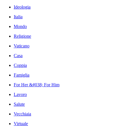
Ideologia
Italia
Mondo
Religione
Vaticano
Casa
Coppia
Famiglia
For Her &#038; For Him
Lavoro
Salute
Vecchiaia
Virtuale