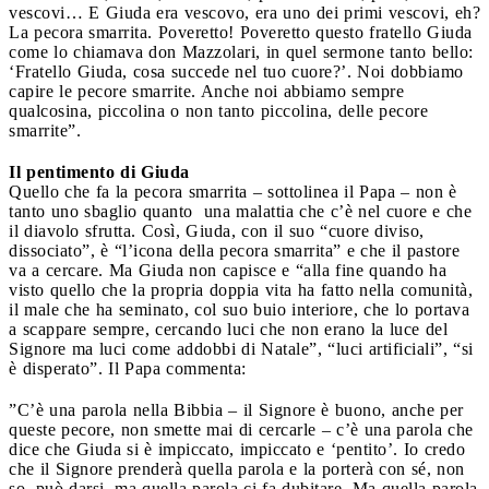
vescovi… E Giuda era vescovo, era uno dei primi vescovi, eh?
La pecora smarrita. Poveretto! Poveretto questo fratello Giuda
come lo chiamava don Mazzolari, in quel sermone tanto bello:
‘Fratello Giuda, cosa succede nel tuo cuore?’. Noi dobbiamo
capire le pecore smarrite. Anche noi abbiamo sempre
qualcosina, piccolina o non tanto piccolina, delle pecore
smarrite”.
Il pentimento di Giuda
Quello che fa la pecora smarrita – sottolinea il Papa – non è
tanto uno sbaglio quanto una malattia che c’è nel cuore e che
il diavolo sfrutta. Così, Giuda, con il suo “cuore diviso,
dissociato”, è “l’icona della pecora smarrita” e che il pastore
va a cercare. Ma Giuda non capisce e “alla fine quando ha
visto quello che la propria doppia vita ha fatto nella comunità,
il male che ha seminato, col suo buio interiore, che lo portava
a scappare sempre, cercando luci che non erano la luce del
Signore ma luci come addobbi di Natale”, “luci artificiali”, “si
è disperato”. Il Papa commenta:
”C’è una parola nella Bibbia – il Signore è buono, anche per
queste pecore, non smette mai di cercarle – c’è una parola che
dice che Giuda si è impiccato, impiccato e ‘pentito’. Io credo
che il Signore prenderà quella parola e la porterà con sé, non
so, può darsi, ma quella parola ci fa dubitare. Ma quella parola