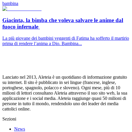
bambina
Giacinta, la bimba che voleva salvare le anime dal
fuoco infernale
La più giovane dei bambini veggenti di Fatima ha sofferto il martirio
prima di rendere l’anima a Dio. Bambina...
Lanciato nel 2013, Aleteia è un quotidiano di informazione gratuito
su internet. Il sito è pubblicato in sei lingue (francese, inglese,
portoghese, spagnolo, polacco e sloveno). Ogni mese, più di 10
milioni di lettori consultano Aleteia attraverso il suo sito web, la sua
applicazione e i social media. Aleteia raggiunge quasi 50 milioni di
persone in tutto il mondo, rendendolo uno dei leader dei media
cattolici online.
Sezioni
News